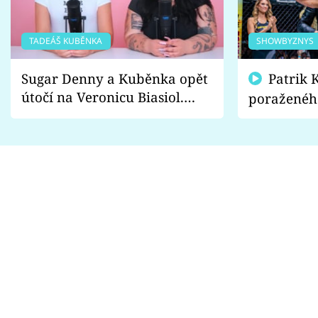
TADEÁŠ KUBĚNKA
SHOWBYZNYS
Sugar Denny a Kuběnka opět
Patrik Kincl se zastal
útočí na Veronicu Biasiol.
poraženéh
Proč je podle nich falešná a
fanoušci n
lže o své nevěře?