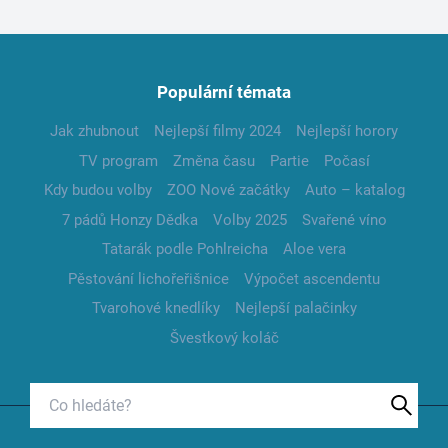
Populární témata
Jak zhubnout
Nejlepší filmy 2024
Nejlepší horory
TV program
Změna času
Partie
Počasí
Kdy budou volby
ZOO Nové začátky
Auto – katalog
7 pádů Honzy Dědka
Volby 2025
Svařené víno
Tatarák podle Pohlreicha
Aloe vera
Pěstování lichořeřišnice
Výpočet ascendentu
Tvarohové knedlíky
Nejlepší palačinky
Švestkový koláč