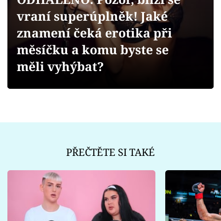
Sex a vztahy
vraní superúplněk! Jaké
Videa
znamení čeká erotika při
měsíčku a komu byste se
Sledujte prima+
měli vyhýbat?
Přihlášení
Sledujte nás
PŘEČTĚTE SI TAKÉ