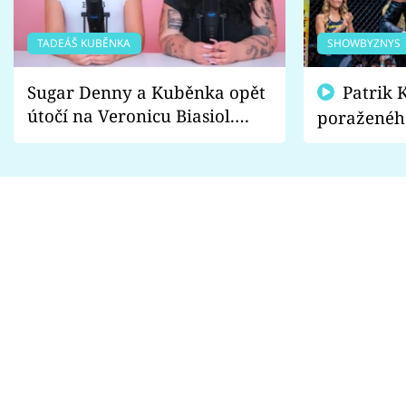
TADEÁŠ KUBĚNKA
SHOWBYZNYS
Sugar Denny a Kuběnka opět
Patrik Kincl se zastal
útočí na Veronicu Biasiol.
poraženéh
Proč je podle nich falešná a
fanoušci n
lže o své nevěře?