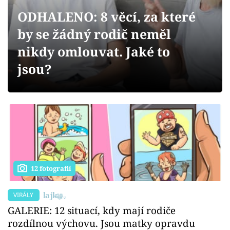
Sex a vztahy
ODHALENO: 8 věcí, za které
Videa
by se žádný rodič neměl
nikdy omlouvat. Jaké to
Sledujte prima+
jsou?
Přihlášení
Sledujte nás
12 fotografií
VIRÁLY
GALERIE: 12 situací, kdy mají rodiče
rozdílnou výchovu. Jsou matky opravdu