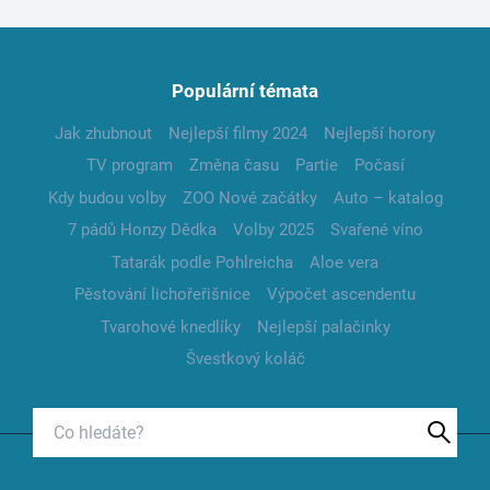
Populární témata
Jak zhubnout
Nejlepší filmy 2024
Nejlepší horory
TV program
Změna času
Partie
Počasí
Kdy budou volby
ZOO Nové začátky
Auto – katalog
7 pádů Honzy Dědka
Volby 2025
Svařené víno
Tatarák podle Pohlreicha
Aloe vera
Pěstování lichořeřišnice
Výpočet ascendentu
Tvarohové knedlíky
Nejlepší palačinky
Švestkový koláč