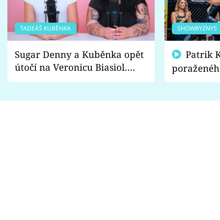
TADEÁŠ KUBĚNKA
SHOWBYZNYS
Sugar Denny a Kuběnka opět
Patrik Kincl se zastal
útočí na Veronicu Biasiol.
poraženéh
Proč je podle nich falešná a
fanoušci n
lže o své nevěře?