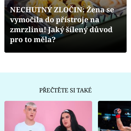
Sex a vztahy
NECHUTNÝ ZLOČIN: Žena se
Videa
vymočila do přístroje na
zmrzlinu! Jaký šílený důvod
Sledujte prima+
pro to měla?
Přihlášení
Sledujte nás
PŘEČTĚTE SI TAKÉ