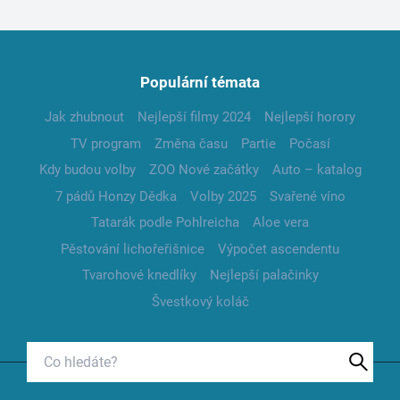
Populární témata
Jak zhubnout
Nejlepší filmy 2024
Nejlepší horory
TV program
Změna času
Partie
Počasí
Kdy budou volby
ZOO Nové začátky
Auto – katalog
7 pádů Honzy Dědka
Volby 2025
Svařené víno
Tatarák podle Pohlreicha
Aloe vera
Pěstování lichořeřišnice
Výpočet ascendentu
Tvarohové knedlíky
Nejlepší palačinky
Švestkový koláč