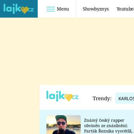
Menu
Showbyznys
Youtube
Youtuberky
Youtubeři
SHOPAHOLICADEL
FATTYPILLOW
ANNA ŠULC
FREESCOOT
SUGAR DENNY
ADAM KAJUMI
LADUŠKA
TADEÁŠ KUBĚNKA
DOMINIKA
DATEL
Trendy:
KARLO
MYSLIVCOVÁ
Známý český rapper
obviněn ze znásilnění:
Parťák Řezníka vysvětlil, 