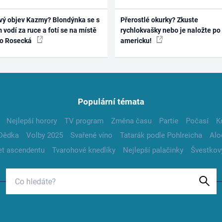
vý objev Kazmy? Blondýnka se s
Přerostlé okurky? Zkuste
 vodí za ruce a fotí se na místě
rychlokvašky nebo je naložte po
ko Rosecká
americku!
Populární témata
Nejlepší horory
TV program
Změna času
Partie
Počasí
K
Dědka
Volby 2025
Svařené víno
Tatarák podle Pohlreicha
Alo
t ascendentu
Tvarohové knedlíky
Nejlepší palačinky
Švestkov