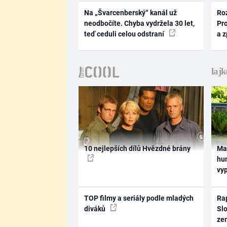
Na „Švarcenberský“ kanál už
Ro
neodbočíte. Chyba vydržela 30 let,
Pr
teď ceduli celou odstraní
a 
10 nejlepších dílů Hvězdné brány
Ma
hum
vy
TOP filmy a seriály podle mladých
Rap
diváků
Slo
ze