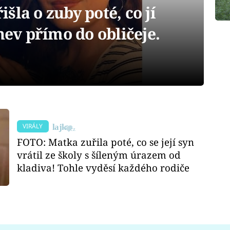
šla o zuby poté, co jí
hev přímo do obličeje.
VIRÁLY
FOTO: Matka zuřila poté, co se její syn
vrátil ze školy s šíleným úrazem od
kladiva! Tohle vyděsí každého rodiče