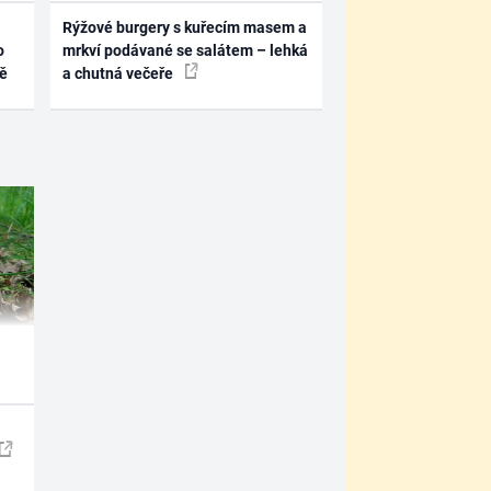
Rýžové burgery s kuřecím masem a
o
mrkví podávané se salátem – lehká
ně
a chutná večeře