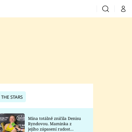
Vyhledávání
Můj 
Prima+
CNN Prima News
Prima Fresh
Prima Living
Prima Zoom
 THE STARS
Prima Lajk
Mína totálně zničila Denisu
Ryndovou. Maminka z
Sledujte nás
jejího zápasení radost