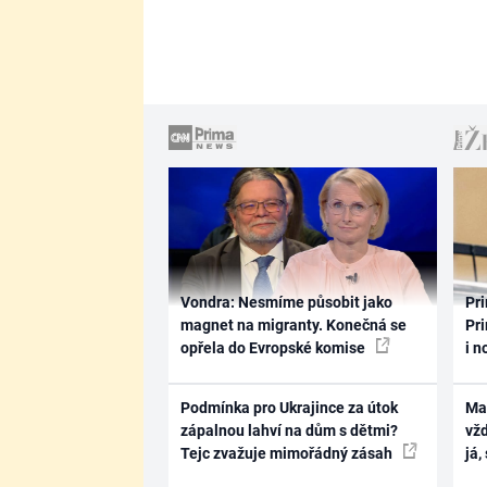
Vondra: Nesmíme působit jako
Pri
magnet na migranty. Konečná se
Pri
opřela do Evropské komise
i n
Podmínka pro Ukrajince za útok
Ma
zápalnou lahví na dům s dětmi?
vž
Tejc zvažuje mimořádný zásah
já,