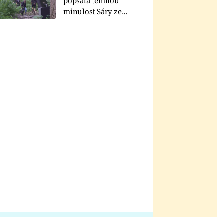
popsala temnou
minulost Sáry ze
seriálu Zákony vlka