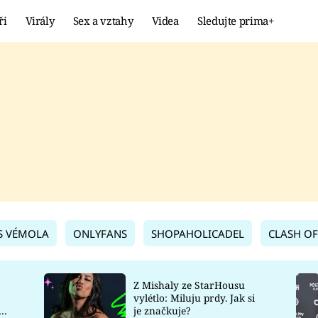
ři
Virály
Sex a vztahy
Videa
Sledujte prima+
Showbyznys
Extrém
VIRÁLY
KURIOZITY
VIDEA
KVÍZY
S VÉMOLA
ONLYFANS
SHOPAHOLICADEL
CLASH OF
Z Mishaly ze StarHousu
vylétlo: Miluju prdy. Jak si
co
je značkuje?