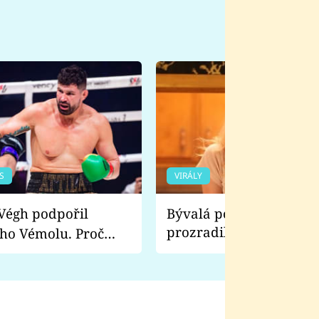
S
VIRÁLY
Bývalá pornoherečka
prozradila, co ji šokova
ho Vémolu. Proč
natáčení Euforie. Vážně
ji zápasit s ním než
bylo drsnější než hanba
 Kinclem?
filmy?