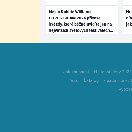
Nejen Robbie Williams.
No
LOVESTREAM 2026 přiveze
ním
hvězdy, které běžně uvidíte jen na
ja
největších světových festivalech
Jak zhubnout
Nejlepší filmy 2024
Auto – katalog
7 pádů Honzy 
Výpoče