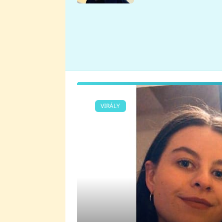
se v Plzni stalo
VIRÁLY