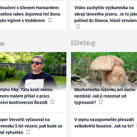
zloučení s Glenem Hansardem:
Video zachytilo výzkumníka na
outěná rakev, dojemná řeč Bona
okraji lávového jezera. Je to jak
zpěv Irglové s Vedderem
pohled do Slunce, hlásil vzruše
rtyho frky: Táta kvůli mému
Muchomůrku růžovku ani sucho
oru málem přišel o práci,
nezdolá! Jak ji rozeznat od
práví kontroverzní Řezník
tygrované?
per Vercetti vyfasoval na
V srpnu nezapomeňte přesadit
vensku 5 let vězení, pak bude ze
velkokvěté kosatce. Jak na to?
mě vyhoštěn