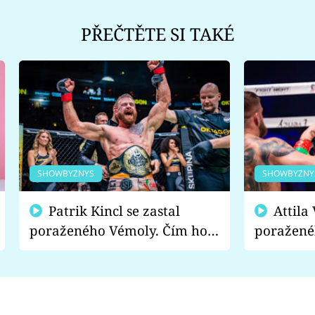
PŘEČTĚTE SI TAKÉ
SHOWBYZNYS
SHOWBYZNY
Patrik Kincl se zastal
Attila Végh podpořil
poraženého Vémoly. Čím ho
poražené
fanoušci naštvali?
chce radě
s vítězem