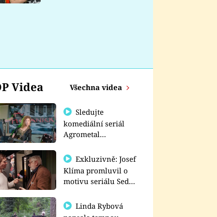
nemá
P Videa
Všechna videa
Sledujte
komediální seriál
Agrometal
exkluzivně na
prima+
Exkluzivně: Josef
Klíma promluvil o
motivu seriálu Sedm
schodů k moci
Linda Rybová