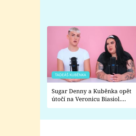
TADEÁŠ KUBĚNKA
Sugar Denny a Kuběnka opět
útočí na Veronicu Biasiol.
Proč je podle nich falešná a
lže o své nevěře?