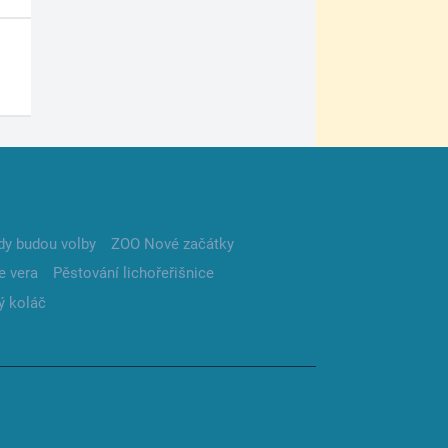
dy budou volby
ZOO Nové začátky
e vera
Pěstování lichořeřišnice
ý koláč