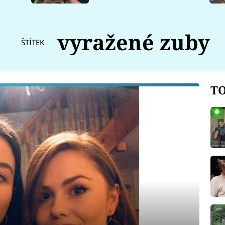
vyražené zuby
ŠTÍTEK
TO