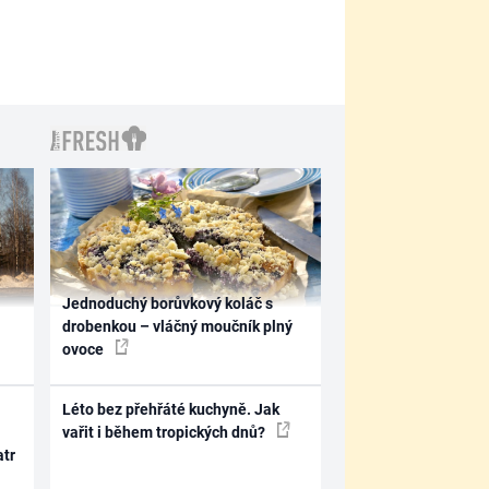
Jednoduchý borůvkový koláč s
drobenkou – vláčný moučník plný
ovoce
Léto bez přehřáté kuchyně. Jak
vařit i během tropických dnů?
atr