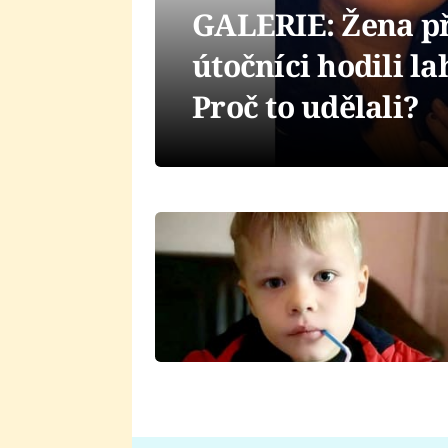
GALERIE: Žena při
útočníci hodili la
Proč to udělali?