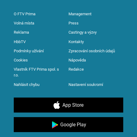
O FTV Prima
Management
Volná místa
Press
Reklama
Castingy a výzvy
HbbTV
Kontakty
Podmínky užívání
Zpracování osobních údajů
Cookies
Nápověda
Vlastník FTV Prima spol. s
Redakce
r.o.
Nahlásit chybu
Nastavení soukromí
App Store
Google Play