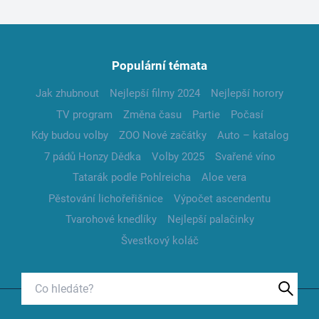
Populární témata
Jak zhubnout
Nejlepší filmy 2024
Nejlepší horory
TV program
Změna času
Partie
Počasí
Kdy budou volby
ZOO Nové začátky
Auto – katalog
7 pádů Honzy Dědka
Volby 2025
Svařené víno
Tatarák podle Pohlreicha
Aloe vera
Pěstování lichořeřišnice
Výpočet ascendentu
Tvarohové knedlíky
Nejlepší palačinky
Švestkový koláč