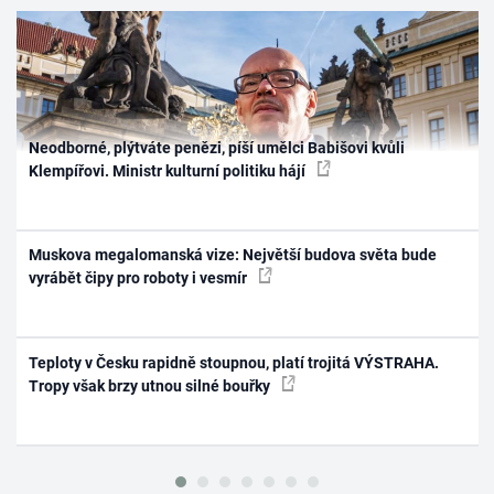
Neodborné, plýtváte penězi, píší umělci Babišovi kvůli
Klempířovi. Ministr kulturní politiku hájí
Muskova megalomanská vize: Největší budova světa bude
vyrábět čipy pro roboty i vesmír
Teploty v Česku rapidně stoupnou, platí trojitá VÝSTRAHA.
Tropy však brzy utnou silné bouřky