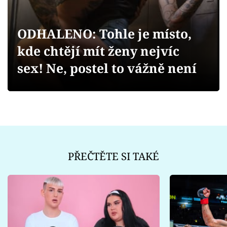
Sex a vztahy
Videa
ODHALENO: Tohle je místo,
kde chtějí mít ženy nejvíc
Sledujte prima+
sex! Ne, postel to vážně není
Přihlášení
Sledujte nás
PŘEČTĚTE SI TAKÉ