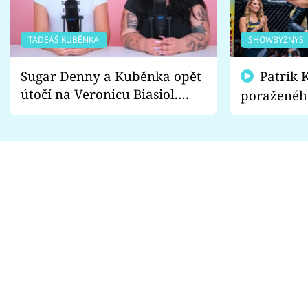
TADEÁŠ KUBĚNKA
SHOWBYZNYS
Sugar Denny a Kuběnka opět
Patrik Kincl se zastal
útočí na Veronicu Biasiol.
poraženéh
Proč je podle nich falešná a
fanoušci n
lže o své nevěře?