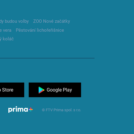
dy budou volby
ZOO Nové začátky
e vera
Pěstování lichořeřišnice
ý koláč
 Store
Google Play
© FTV Prima spol. s r.o.