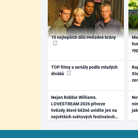
10 nejlepších dílů Hvězdné brány
Ma
hum
vy
TOP filmy a seriály podle mladých
Rap
diváků
Slo
ze
Nejen Robbie Williams.
No
LOVESTREAM 2026 přiveze
ním
hvězdy, které běžně uvidíte jen na
ja
největších světových festivalech