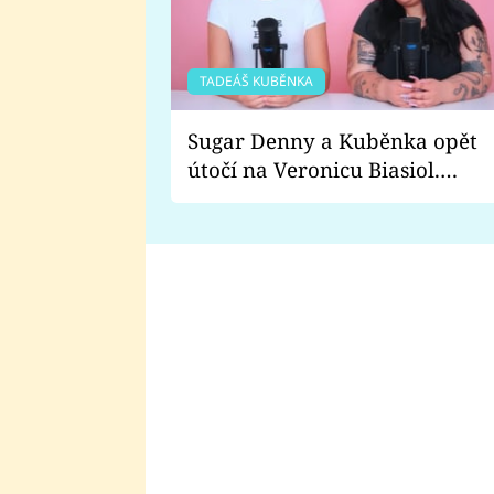
TADEÁŠ KUBĚNKA
Sugar Denny a Kuběnka opět
útočí na Veronicu Biasiol.
Proč je podle nich falešná a
lže o své nevěře?