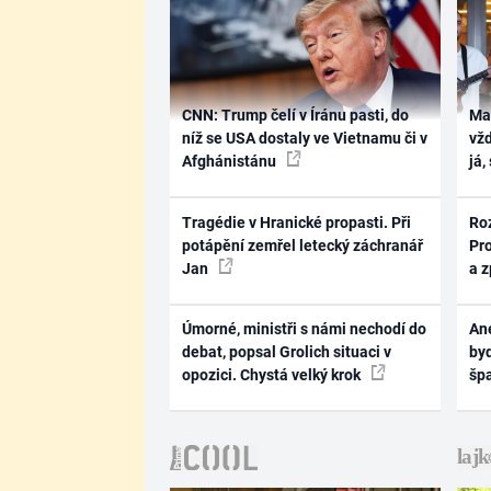
CNN: Trump čelí v Íránu pasti, do
Ma
níž se USA dostaly ve Vietnamu či v
vž
Afghánistánu
já,
Tragédie v Hranické propasti. Při
Ro
potápění zemřel letecký záchranář
Pr
Jan
a 
Úmorné, ministři s námi nechodí do
Ane
debat, popsal Grolich situaci v
byd
opozici. Chystá velký krok
šp