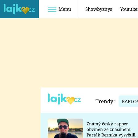
Menu
Showbyznys
Youtube
Youtuberky
Youtubeři
SHOPAHOLICADEL
FATTYPILLOW
ANNA ŠULC
FREESCOOT
SUGAR DENNY
ADAM KAJUMI
LADUŠKA
TADEÁŠ KUBĚNKA
DOMINIKA
DATEL
Trendy:
KARLO
MYSLIVCOVÁ
Známý český rapper
obviněn ze znásilnění:
Parťák Řezníka vysvětlil, 