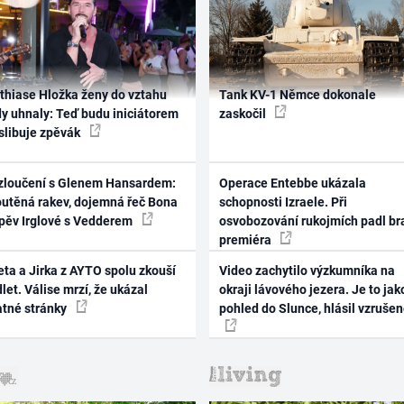
thiase Hložka ženy do vztahu
Tank KV-1 Němce dokonale
dy uhnaly: Teď budu iniciátorem
zaskočil
 slibuje zpěvák
zloučení s Glenem Hansardem:
Operace Entebbe ukázala
outěná rakev, dojemná řeč Bona
schopnosti Izraele. Při
zpěv Irglové s Vedderem
osvobozování rukojmích padl br
premiéra
ta a Jirka z AYTO spolu zkouší
Video zachytilo výzkumníka na
let. Válise mrzí, že ukázal
okraji lávového jezera. Je to jak
atné stránky
pohled do Slunce, hlásil vzruše