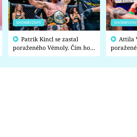
SHOWBYZNYS
SHOWBYZNY
Patrik Kincl se zastal
Attila Végh podpořil
poraženého Vémoly. Čím ho
poražené
fanoušci naštvali?
chce radě
s vítězem