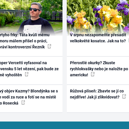
rtyho frky: Táta kvůli mému
V srpnu nezapomeňte přesadit
oru málem přišel o práci,
velkokvěté kosatce. Jak na to?
práví kontroverzní Řezník
per Vercetti vyfasoval na
Přerostlé okurky? Zkuste
vensku 5 let vězení, pak bude ze
rychlokvašky nebo je naložte po
mě vyhoštěn
americku!
vý objev Kazmy? Blondýnka se s
Růžová plíseň: Zbavte se jí co
 vodí za ruce a fotí se na místě
nejdříve! Jak ji zlikvidovat?
ko Rosecká