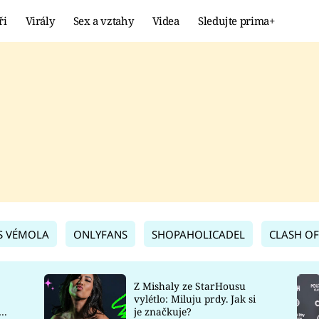
ři
Virály
Sex a vztahy
Videa
Sledujte prima+
Showbyznys
Extrém
VIRÁLY
KURIOZITY
VIDEA
KVÍZY
S VÉMOLA
ONLYFANS
SHOPAHOLICADEL
CLASH OF
Z Mishaly ze StarHousu
vylétlo: Miluju prdy. Jak si
co
je značkuje?