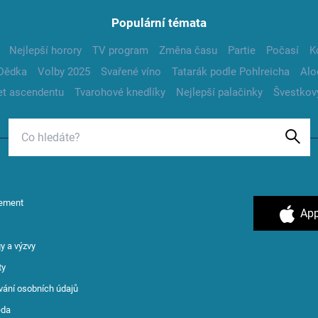
Populární témata
Nejlepší horory
TV program
Změna času
Partie
Počasí
K
Dědka
Volby 2025
Svařené víno
Tatarák podle Pohlreicha
Alo
t ascendentu
Tvarohové knedlíky
Nejlepší palačinky
Švestkov
ement
App
y a výzvy
ty
vání osobních údajů
ěda