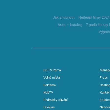
Jak zhubnout
Nejlepší filmy 2024
Auto – katalog
7 pádů Honzy 
Výpoče
O FTV Prima
Manag
Volná místa
Press
Reklama
Casting
HbbTV
Kontak
Podmínky užívání
Zpraco
Cookies
Nápov