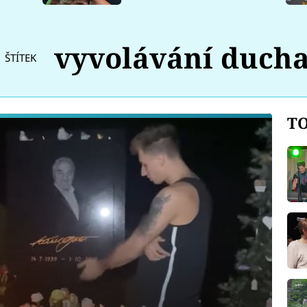
vyvolávání duch
ŠTÍTEK
TO