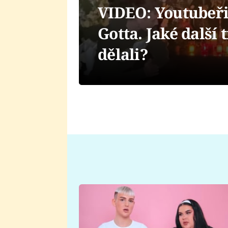
VIDEO: Youtubeři
Gotta. Jaké další 
dělali?