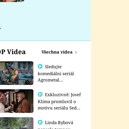
nemá
a
P Videa
Všechna videa
Sledujte
komediální seriál
Agrometal
exkluzivně na
prima+
Exkluzivně: Josef
Klíma promluvil o
motivu seriálu Sedm
schodů k moci
Linda Rybová