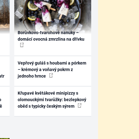
Borůvkovo-tvarohové nanuky –
domácí ovocná zmrzlina na dřívku
Vepřový guláš s houbami a pórkem
– krémový a voňavý pokrm z
atr
jednoho hrnce
Křupavé květákové minipizzy s
o
olomouckými tvarůžky: bezlepkový
ně
oběd s typicky českým sýrem