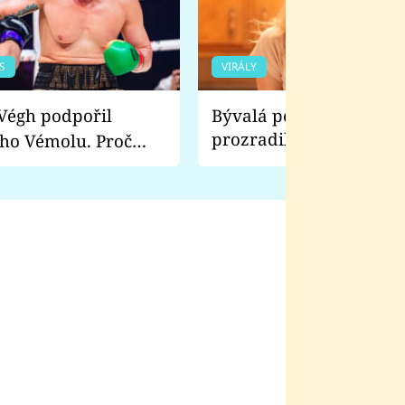
S
VIRÁLY
Bývalá pornoherečka
prozradila, co ji šokova
ho Vémolu. Proč
natáčení Euforie. Vážně
ji zápasit s ním než
bylo drsnější než hanba
 Kinclem?
filmy?