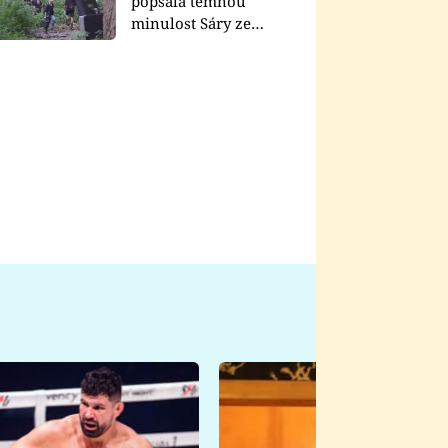
popsala temnou
minulost Sáry ze
seriálu Zákony vlka