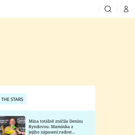
Vyhledávání
Můj 
Prima+
CNN Prima News
Prima Fresh
Prima Living
Prima Zoom
 THE STARS
Prima Lajk
Mína totálně zničila Denisu
Ryndovou. Maminka z
Sledujte nás
jejího zápasení radost