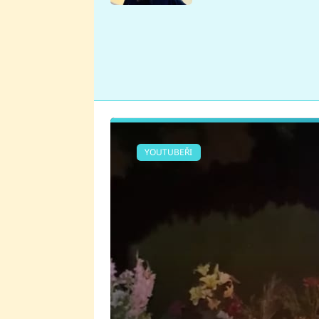
se v Plzni stalo
YOUTUBEŘI