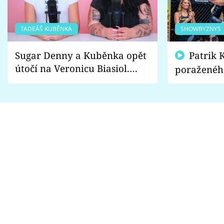
TADEÁŠ KUBĚNKA
SHOWBYZNYS
Sugar Denny a Kuběnka opět
Patrik Kincl se zastal
útočí na Veronicu Biasiol.
poraženéh
Proč je podle nich falešná a
fanoušci n
lže o své nevěře?