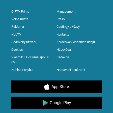
O FTV Prima
Management
Volná místa
Press
Reklama
Castingy a výzvy
HbbTV
Kontakty
Podmínky užívání
Zpracování osobních údajů
Cookies
Nápověda
Vlastník FTV Prima spol. s
Redakce
r.o.
Nahlásit chybu
Nastavení soukromí
App Store
Google Play