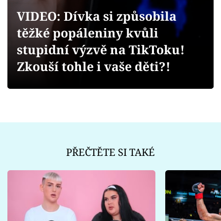
Sex a vztahy
VIDEO: Dívka si způsobila
Videa
těžké popáleniny kvůli
stupidní výzvě na TikToku!
Sledujte prima+
Zkouší tohle i vaše děti?!
Přihlášení
Sledujte nás
PŘEČTĚTE SI TAKÉ