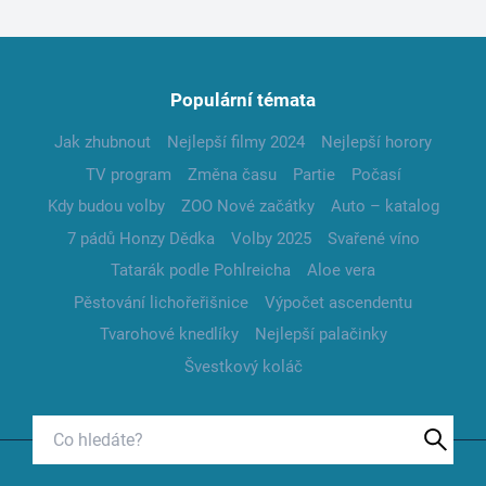
Populární témata
Jak zhubnout
Nejlepší filmy 2024
Nejlepší horory
TV program
Změna času
Partie
Počasí
Kdy budou volby
ZOO Nové začátky
Auto – katalog
7 pádů Honzy Dědka
Volby 2025
Svařené víno
Tatarák podle Pohlreicha
Aloe vera
Pěstování lichořeřišnice
Výpočet ascendentu
Tvarohové knedlíky
Nejlepší palačinky
Švestkový koláč