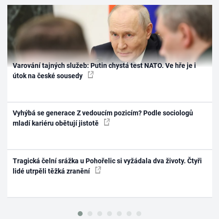
Varování tajných služeb: Putin chystá test NATO. Ve hře je i
útok na české sousedy
Vyhýbá se generace Z vedoucím pozicím? Podle sociologů
mladí kariéru obětují jistotě
Tragická čelní srážka u Pohořelic si vyžádala dva životy. Čtyři
lidé utrpěli těžká zranění