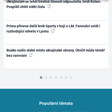
Ukrajincům se lehčí trestná činnost odpouštěla, tvrdí Koten.
Pospíšil chtěl vidět čísla
Prima přinese další krok Sparty v boji o LM. Fanoušci uvidí i
rozhodující odvetu v Lyonu
Rusko našlo slabé místo ukrajinské obrany. Útočit může téměř
bez varování
Populární témata