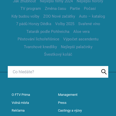
Jak zhubnout
Nejlepší filmy 2024
Nejlepší horory
TV program
Změna času
Partie
Počasí
Kdy budou volby
ZOO Nové začátky
Auto – katalog
7 pádů Honzy Dědka
Volby 2025
Svařené víno
Tatarák podle Pohlreicha
Aloe vera
Pěstování lichořeřišnice
Výpočet ascendentu
Tvarohové knedlíky
Nejlepší palačinky
Švestkový koláč
O FTV Prima
Management
Volná místa
Press
Reklama
Castingy a výzvy