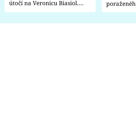
útočí na Veronicu Biasiol.
poraženéh
Proč je podle nich falešná a
fanoušci n
lže o své nevěře?