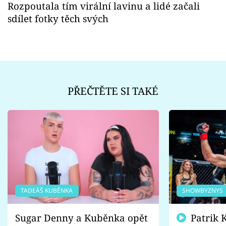
Rozpoutala tím virální lavinu a lidé začali
sdílet fotky těch svých
PŘEČTĚTE SI TAKÉ
TADEÁŠ KUBĚNKA
SHOWBYZNYS
Sugar Denny a Kuběnka opět
Patrik Kincl se zastal