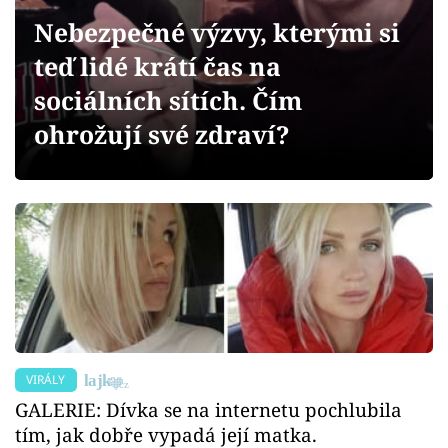
Sex a vztahy
Nebezpečné výzvy, kterými si
Videa
teď lidé krátí čas na
sociálních sítích. Čím
Sledujte prima+
ohrožují své zdraví?
Přihlášení
Sledujte nás
VIRÁLY
GALERIE: Dívka se na internetu pochlubila
tím, jak dobře vypadá její matka.