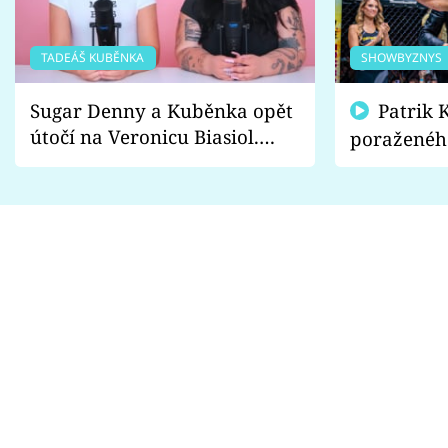
TADEÁŠ KUBĚNKA
SHOWBYZNYS
Sugar Denny a Kuběnka opět
Patrik Kincl se zastal
útočí na Veronicu Biasiol.
poraženéh
Proč je podle nich falešná a
fanoušci n
lže o své nevěře?