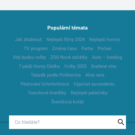
Populární témata
Jak zhubnout
Nejlepší filmy 2024
Nejlepší horory
TV program
Změna času
Partie
Počasí
Kdy budou volby
ZOO Nové začátky
Auto – katalog
7 pádů Honzy Dědka
Volby 2025
Svařené víno
Tatarák podle Pohlreicha
Aloe vera
Pěstování lichořeřišnice
Výpočet ascendentu
Tvarohové knedlíky
Nejlepší palačinky
Švestkový koláč