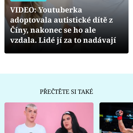
Sex a vztahy
VIDEO: Youtuberka
Videa
adoptovala autistické dítě z
Číny, nakonec se ho ale
Sledujte prima+
vzdala. Lidé jí za to nadávají
Přihlášení
Sledujte nás
PŘEČTĚTE SI TAKÉ