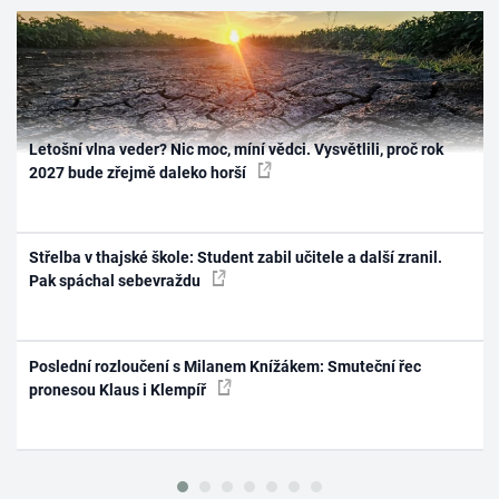
Letošní vlna veder? Nic moc, míní vědci. Vysvětlili, proč rok
2027 bude zřejmě daleko horší
Střelba v thajské škole: Student zabil učitele a další zranil.
Pak spáchal sebevraždu
Poslední rozloučení s Milanem Knížákem: Smuteční řec
pronesou Klaus i Klempíř