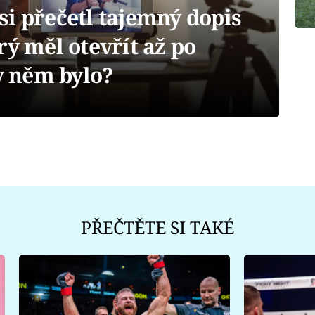
i přečetl tajemný dopis
rý měl otevřít až po
 v něm bylo?
PŘEČTĚTE SI TAKÉ