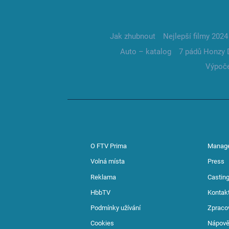
Jak zhubnout
Nejlepší filmy 2024
Auto – katalog
7 pádů Honzy 
Výpoče
O FTV Prima
Manag
Volná místa
Press
Reklama
Casting
HbbTV
Kontak
Podmínky užívání
Zpraco
Cookies
Nápov