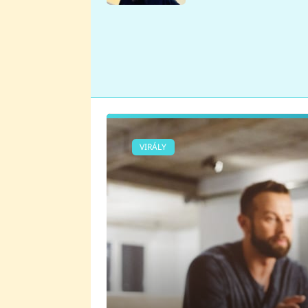
se v Plzni stalo
VIRÁLY