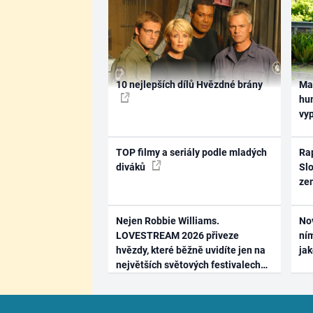
10 nejlepších dílů Hvězdné brány
Ma
hum
vy
TOP filmy a seriály podle mladých
Rap
diváků
Slo
ze
Nejen Robbie Williams.
No
LOVESTREAM 2026 přiveze
ním
hvězdy, které běžně uvidíte jen na
ja
největších světových festivalech