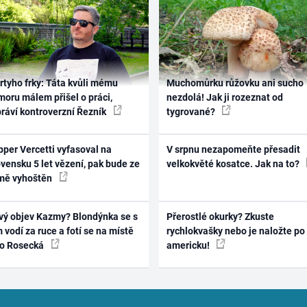
rtyho frky: Táta kvůli mému
Muchomůrku růžovku ani sucho
oru málem přišel o práci,
nezdolá! Jak ji rozeznat od
práví kontroverzní Řezník
tygrované?
per Vercetti vyfasoval na
V srpnu nezapomeňte přesadit
vensku 5 let vězení, pak bude ze
velkokvěté kosatce. Jak na to?
mě vyhoštěn
vý objev Kazmy? Blondýnka se s
Přerostlé okurky? Zkuste
 vodí za ruce a fotí se na místě
rychlokvašky nebo je naložte po
ko Rosecká
americku!