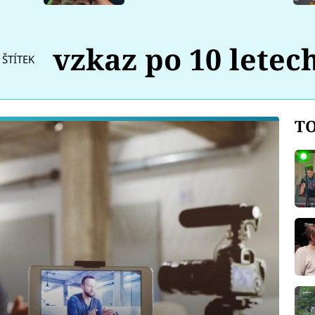
vzkaz po 10 letec
ŠTÍTEK
TO