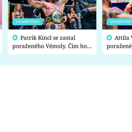
SHOWBYZNYS
SHOWBYZNY
Patrik Kincl se zastal
Attila Végh podpořil
poraženého Vémoly. Čím ho
poražené
fanoušci naštvali?
chce radě
s vítězem