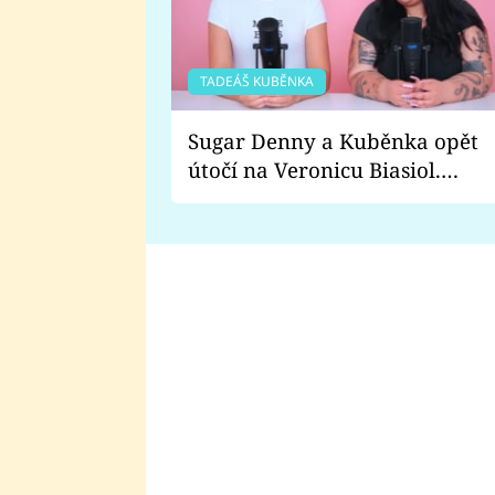
TADEÁŠ KUBĚNKA
Sugar Denny a Kuběnka opět
útočí na Veronicu Biasiol.
Proč je podle nich falešná a
lže o své nevěře?