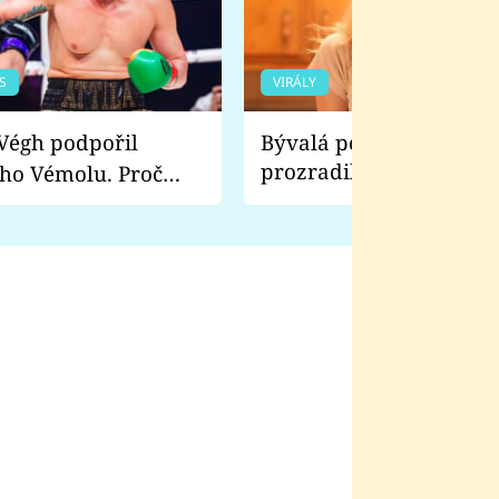
S
VIRÁLY
Bývalá pornoherečka
prozradila, co ji šokova
ho Vémolu. Proč
natáčení Euforie. Vážně
ji zápasit s ním než
bylo drsnější než hanba
 Kinclem?
filmy?