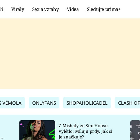
ři
Virály
Sex a vztahy
Videa
Sledujte prima+
Showbyznys
Extrém
VIRÁLY
KURIOZITY
VIDEA
KVÍZY
S VÉMOLA
ONLYFANS
SHOPAHOLICADEL
CLASH OF
Z Mishaly ze StarHousu
vylétlo: Miluju prdy. Jak si
co
je značkuje?