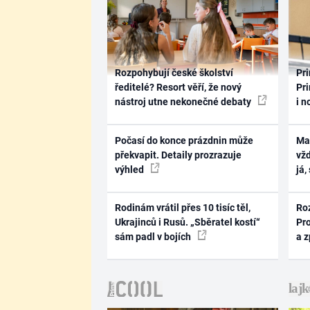
Rozpohybují české školství
Pri
ředitelé? Resort věří, že nový
Pri
nástroj utne nekonečné debaty
i n
Počasí do konce prázdnin může
Ma
překvapit. Detaily prozrazuje
vž
výhled
já,
Rodinám vrátil přes 10 tisíc těl,
Ro
Ukrajinců i Rusů. „Sběratel kostí“
Pr
sám padl v bojích
a 