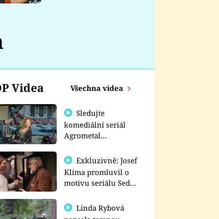
nemá
h
P Videa
Všechna videa
Sledujte
komediální seriál
Agrometal
exkluzivně na
prima+
Exkluzivně: Josef
Klíma promluvil o
motivu seriálu Sedm
schodů k moci
Linda Rybová