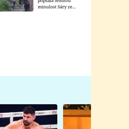
popsala temnou
minulost Sáry ze
seriálu Zákony vlka