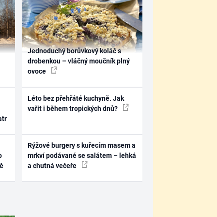
Jednoduchý borůvkový koláč s
drobenkou – vláčný moučník plný
ovoce
Léto bez přehřáté kuchyně. Jak
vařit i během tropických dnů?
atr
Rýžové burgery s kuřecím masem a
o
mrkví podávané se salátem – lehká
ně
a chutná večeře