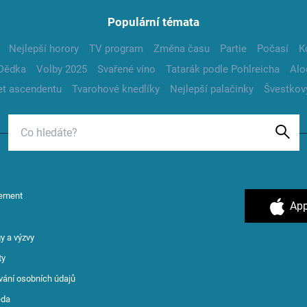
Populární témata
Nejlepší horory
TV program
Změna času
Partie
Počasí
K
Dědka
Volby 2025
Svařené víno
Tatarák podle Pohlreicha
Alo
t ascendentu
Tvarohové knedlíky
Nejlepší palačinky
Švestkov
ement
App
y a výzvy
ty
vání osobních údajů
ěda