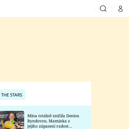
Vyhledávání
Můj 
Prima+
CNN Prima News
Prima Fresh
Prima Living
Prima Zoom
 THE STARS
Prima Lajk
Mína totálně zničila Denisu
Ryndovou. Maminka z
Sledujte nás
jejího zápasení radost