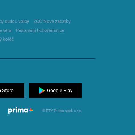
dy budou volby
ZOO Nové začátky
e vera
Pěstování lichořeřišnice
ý koláč
 Store
Google Play
© FTV Prima spol. s r.o.