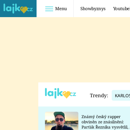
Menu
Showbyznys
Youtube
Youtuberky
Youtubeři
SHOPAHOLICADEL
FATTYPILLOW
ANNA ŠULC
FREESCOOT
SUGAR DENNY
ADAM KAJUMI
LADUŠKA
TADEÁŠ KUBĚNKA
DOMINIKA
DATEL
Trendy:
KARLO
MYSLIVCOVÁ
Známý český rapper
obviněn ze znásilnění:
Parťák Řezníka vysvětlil, 