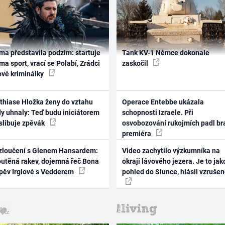
ma představila podzim: startuje
Tank KV-1 Němce dokonale
ma sport, vrací se Polabí, Zrádci
zaskočil
ové kriminálky
thiase Hložka ženy do vztahu
Operace Entebbe ukázala
dy uhnaly: Teď budu iniciátorem
schopnosti Izraele. Při
 slibuje zpěvák
osvobozování rukojmích padl br
premiéra
zloučení s Glenem Hansardem:
Video zachytilo výzkumníka na
outěná rakev, dojemná řeč Bona
okraji lávového jezera. Je to jak
zpěv Irglové s Vedderem
pohled do Slunce, hlásil vzruše