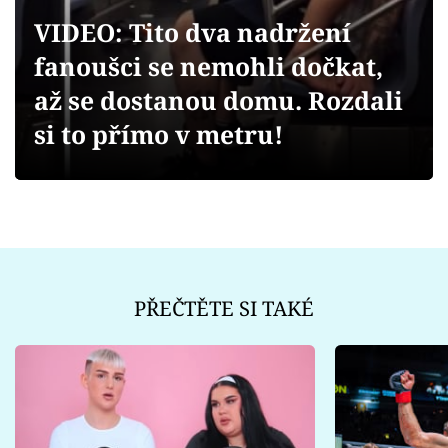
Sex a vztahy
VIDEO: Tito dva nadržení
Videa
fanoušci se nemohli dočkat,
až se dostanou domu. Rozdali
Sledujte prima+
si to přímo v metru!
Přihlášení
Sledujte nás
PŘEČTĚTE SI TAKÉ