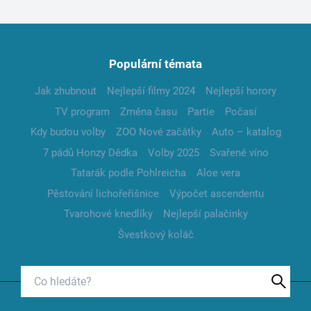
Populární témata
Jak zhubnout
Nejlepší filmy 2024
Nejlepší horory
TV program
Změna času
Partie
Počasí
Kdy budou volby
ZOO Nové začátky
Auto – katalog
7 pádů Honzy Dědka
Volby 2025
Svařené víno
Tatarák podle Pohlreicha
Aloe vera
Pěstování lichořeřišnice
Výpočet ascendentu
Tvarohové knedlíky
Nejlepší palačinky
Švestkový koláč