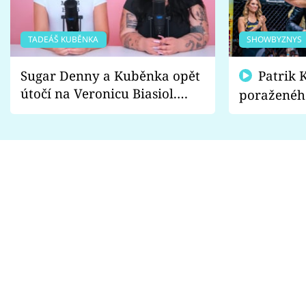
TADEÁŠ KUBĚNKA
SHOWBYZNYS
Sugar Denny a Kuběnka opět
Patrik Kincl se zastal
útočí na Veronicu Biasiol.
poraženéh
Proč je podle nich falešná a
fanoušci n
lže o své nevěře?