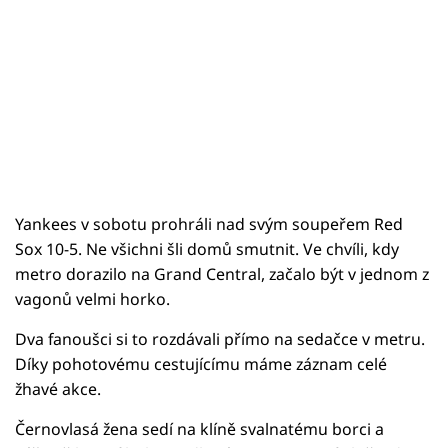
Yankees v sobotu prohráli nad svým soupeřem Red
Sox 10-5. Ne všichni šli domů smutnit. Ve chvíli, kdy
metro dorazilo na Grand Central, začalo být v jednom z
vagonů velmi horko.
Dva fanoušci si to rozdávali přímo na sedačce v metru.
Díky pohotovému cestujícímu máme záznam celé
žhavé akce.
Černovlasá žena sedí na klíně svalnatému borci a