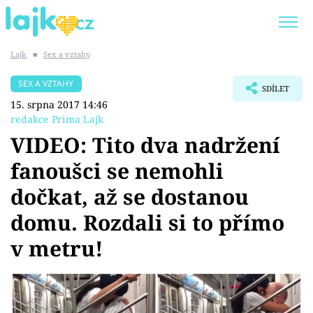
Lajk
■
Sex a vztahy
Trendy:
KARLOS VÉMOLA
ONLYFANS
SEX A VZTAHY
SDÍLET
SHOPAHOLICADEL
CLASH OF THE STARS
15. srpna 2017 14:46
redakce Prima Lajk
VIDEO: Tito dva nadržení
fanoušci se nemohli
Témata
dočkat, až se dostanou
Showbyznys
domu. Rozdali si to přímo
v metru!
Youtubeři
Virály