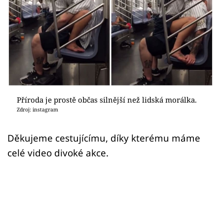
Sex a vztahy
Videa
Sledujte prima+
Přihlášení
Příroda je prostě občas silnější než lidská morálka.
Zdroj: instagram
Sledujte nás
Děkujeme cestujícímu, díky kterému máme
celé video divoké akce.