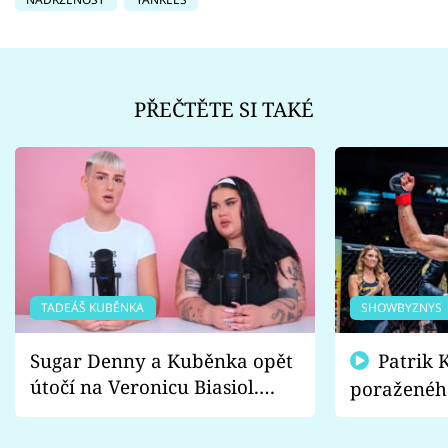
PŘEČTĚTE SI TAKÉ
TADEÁŠ KUBĚNKA
SHOWBYZNYS
Sugar Denny a Kuběnka opět
Patrik Kincl se zastal
útočí na Veronicu Biasiol.
poraženéh
Proč je podle nich falešná a
fanoušci n
lže o své nevěře?