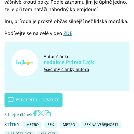
vášnivě kroutí boky. Podle záznamu jim je úplně jedno,
že je při tom natáčí náhodný kolemjdoucí.
Inu, příroda je prostě občas silnější než lidská morálka.
Podívejte se na celé video
ZDE
Autor článku
redakce Prima Lajk
Všechny články autora
VSTOUPIT DO DISKUZE
Sdílejte článek
ŠTÍTKY
METRO
SEX
METRO
SEX NA VEŘEJNOSTI
NADRŽENOST
YANKEES