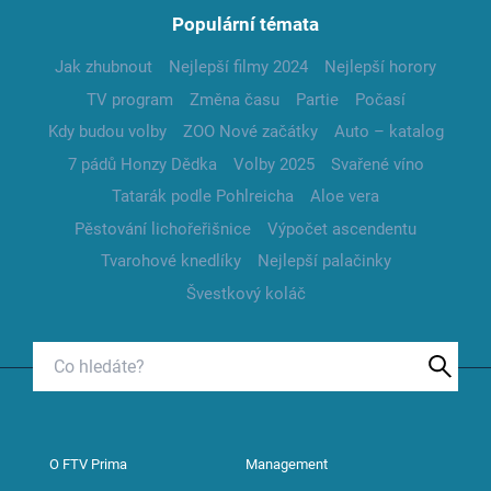
Populární témata
Jak zhubnout
Nejlepší filmy 2024
Nejlepší horory
TV program
Změna času
Partie
Počasí
Kdy budou volby
ZOO Nové začátky
Auto – katalog
7 pádů Honzy Dědka
Volby 2025
Svařené víno
Tatarák podle Pohlreicha
Aloe vera
Pěstování lichořeřišnice
Výpočet ascendentu
Tvarohové knedlíky
Nejlepší palačinky
Švestkový koláč
O FTV Prima
Management