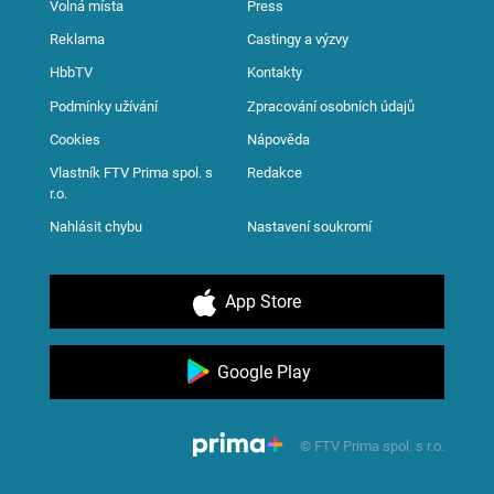
Volná místa
Press
Reklama
Castingy a výzvy
HbbTV
Kontakty
Podmínky užívání
Zpracování osobních údajů
Cookies
Nápověda
Vlastník FTV Prima spol. s
Redakce
r.o.
Nahlásit chybu
Nastavení soukromí
App Store
Google Play
© FTV Prima spol. s r.o.