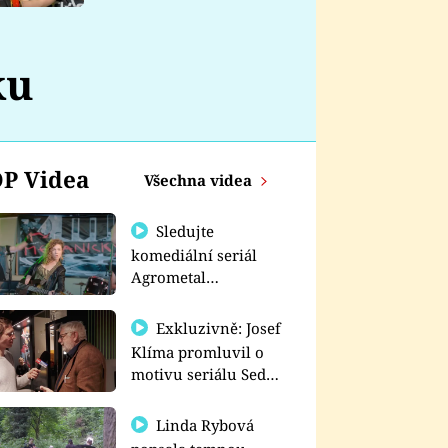
nemá
ku
P Videa
Všechna videa
Sledujte
komediální seriál
Agrometal
exkluzivně na
prima+
Exkluzivně: Josef
Klíma promluvil o
motivu seriálu Sedm
schodů k moci
Linda Rybová