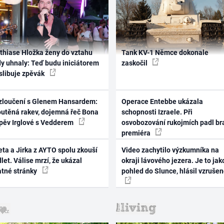
thiase Hložka ženy do vztahu
Tank KV-1 Němce dokonale
dy uhnaly: Teď budu iniciátorem
zaskočil
 slibuje zpěvák
zloučení s Glenem Hansardem:
Operace Entebbe ukázala
outěná rakev, dojemná řeč Bona
schopnosti Izraele. Při
zpěv Irglové s Vedderem
osvobozování rukojmích padl br
premiéra
ta a Jirka z AYTO spolu zkouší
Video zachytilo výzkumníka na
let. Válise mrzí, že ukázal
okraji lávového jezera. Je to jak
atné stránky
pohled do Slunce, hlásil vzruše