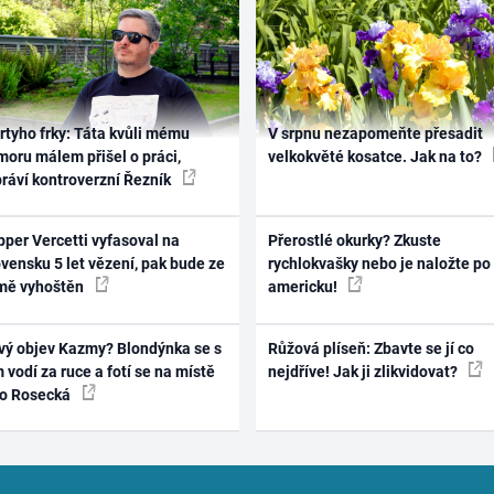
rtyho frky: Táta kvůli mému
V srpnu nezapomeňte přesadit
oru málem přišel o práci,
velkokvěté kosatce. Jak na to?
práví kontroverzní Řezník
per Vercetti vyfasoval na
Přerostlé okurky? Zkuste
vensku 5 let vězení, pak bude ze
rychlokvašky nebo je naložte po
mě vyhoštěn
americku!
vý objev Kazmy? Blondýnka se s
Růžová plíseň: Zbavte se jí co
 vodí za ruce a fotí se na místě
nejdříve! Jak ji zlikvidovat?
ko Rosecká