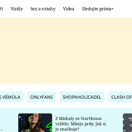
ři
Virály
Sex a vztahy
Videa
Sledujte prima+
Showbyznys
Extrém
VIRÁLY
KURIOZITY
VIDEA
KVÍZY
S VÉMOLA
ONLYFANS
SHOPAHOLICADEL
CLASH OF
Z Mishaly ze StarHousu
vylétlo: Miluju prdy. Jak si
co
je značkuje?