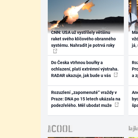
CNN: USA už vystřílely většinu
Ma
raket svého klíčového obranného
vž
systému. Nahradit je potrvá roky
já,
Do Česka vtrhnou bouřky a
Ro
ochlazení, platí extrémní výstraha.
Pr
RADAR ukazuje, jak bude u vás
a 
Rozuzlení „zapomenuté“ vraždy v
Ane
Praze: DNA po 15 letech ukázala na
byd
podezřelého. Měl ubodat muže
šp