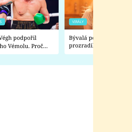
S
VIRÁLY
Bývalá pornoherečka
prozradila, co ji šokova
ho Vémolu. Proč
natáčení Euforie. Vážně
ji zápasit s ním než
bylo drsnější než hanba
 Kinclem?
filmy?