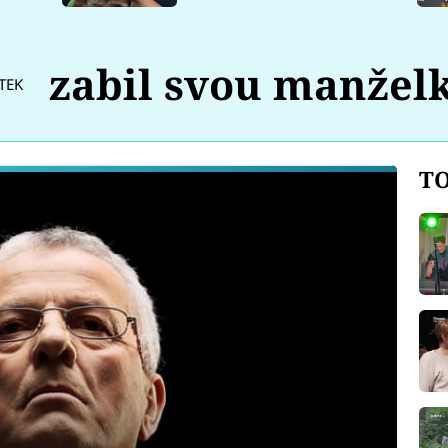
zabil svou manžel
TEK
TO