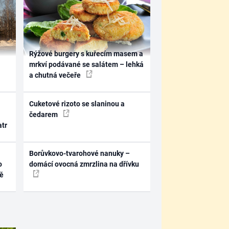
Rýžové burgery s kuřecím masem a
mrkví podávané se salátem – lehká
a chutná večeře
Cuketové rizoto se slaninou a
čedarem
atr
Borůvkovo-tvarohové nanuky –
o
domácí ovocná zmrzlina na dřívku
ně