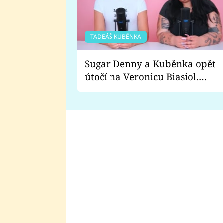
TADEÁŠ KUBĚNKA
Sugar Denny a Kuběnka opět
útočí na Veronicu Biasiol.
Proč je podle nich falešná a
lže o své nevěře?