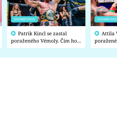
SHOWBYZNYS
SHOWBYZNY
Patrik Kincl se zastal
Attila Végh podpořil
poraženého Vémoly. Čím ho
poražené
fanoušci naštvali?
chce radě
s vítězem