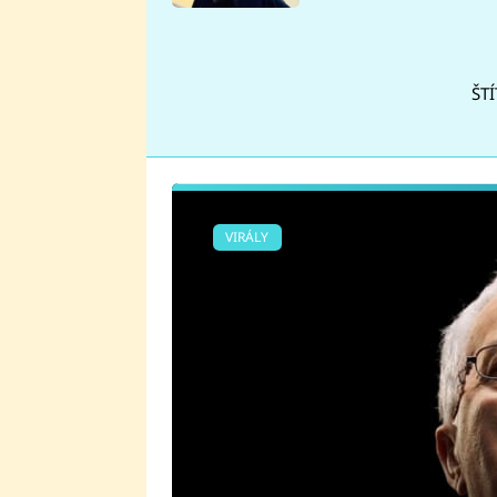
se v Plzni stalo
ŠTÍ
VIRÁLY