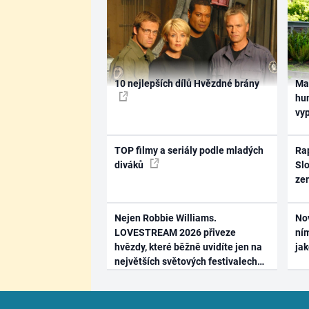
10 nejlepších dílů Hvězdné brány
Ma
hum
vy
TOP filmy a seriály podle mladých
Rap
diváků
Slo
ze
Nejen Robbie Williams.
No
LOVESTREAM 2026 přiveze
ním
hvězdy, které běžně uvidíte jen na
ja
největších světových festivalech