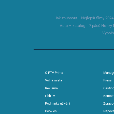
Jak zhubnout
Nejlepší filmy 2024
Auto – katalog
7 pádů Honzy 
Výpoče
O FTV Prima
Manag
Volná místa
Press
Reklama
Casting
HbbTV
Kontak
Podmínky užívání
Zpraco
Cookies
Nápov