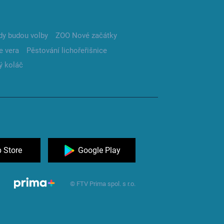
dy budou volby
ZOO Nové začátky
e vera
Pěstování lichořeřišnice
ý koláč
 Store
Google Play
© FTV Prima spol. s r.o.