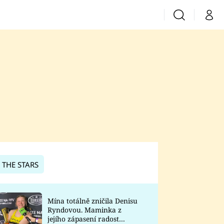
Vyhledávání
Můj 
Prima+
CNN Prima News
Prima Fresh
Prima Living
Prima Zoom
 THE STARS
Prima Lajk
Mína totálně zničila Denisu
Ryndovou. Maminka z
Sledujte nás
jejího zápasení radost