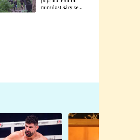
popsala temnou
minulost Sáry ze
seriálu Zákony vlka