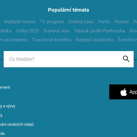
Populární témata
Nejlepší horory
TV program
Změna času
Partie
Počasí
K
Dědka
Volby 2025
Svařené víno
Tatarák podle Pohlreicha
Alo
t ascendentu
Tvarohové knedlíky
Nejlepší palačinky
Švestkov
ement
App
y a výzvy
ty
vání osobních údajů
ěda