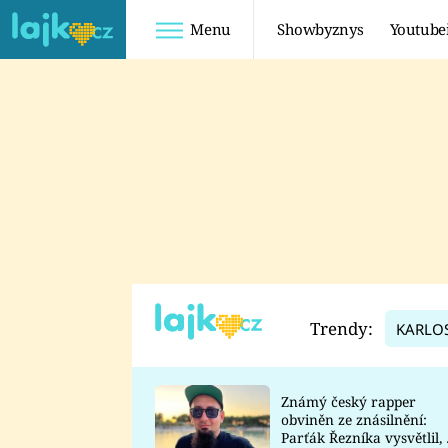
Menu
Showbyznys
Youtube
Youtuberky
Youtubeři
SHOPAHOLICADEL
FATTYPILLOW
ANNA ŠULC
FREESCOOT
SUGAR DENNY
ADAM KAJUMI
LADUŠKA
TADEÁŠ KUBĚNKA
DOMINIKA
DATEL
Trendy:
KARLO
MYSLIVCOVÁ
Známý český rapper
obviněn ze znásilnění:
Parťák Řezníka vysvětlil, 