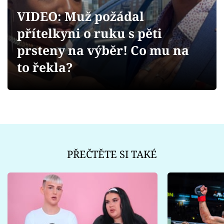
Sex a vztahy
VIDEO: Muž požádal
Videa
přítelkyni o ruku s pěti
prsteny na výběr! Co mu na
Sledujte prima+
to řekla?
Přihlášení
Sledujte nás
PŘEČTĚTE SI TAKÉ