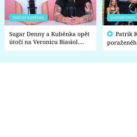
TADEÁŠ KUBĚNKA
SHOWBYZNYS
Sugar Denny a Kuběnka opět
Patrik Kincl se zastal
útočí na Veronicu Biasiol.
poraženéh
Proč je podle nich falešná a
fanoušci n
lže o své nevěře?