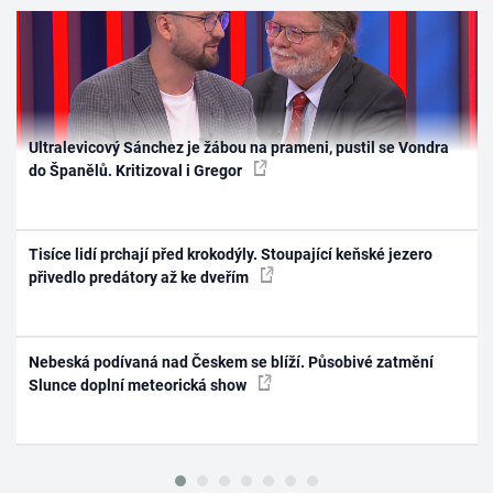
Ultralevicový Sánchez je žábou na prameni, pustil se Vondra
do Španělů. Kritizoval i Gregor
Tisíce lidí prchají před krokodýly. Stoupající keňské jezero
přivedlo predátory až ke dveřím
Nebeská podívaná nad Českem se blíží. Působivé zatmění
Slunce doplní meteorická show