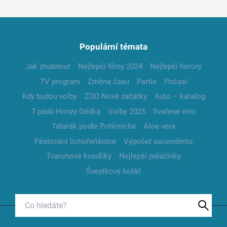
Populární témata
Jak zhubnout
Nejlepší filmy 2024
Nejlepší horory
TV program
Změna času
Partie
Počasí
Kdy budou volby
ZOO Nové začátky
Auto – katalog
7 pádů Honzy Dědka
Volby 2025
Svařené víno
Tatarák podle Pohlreicha
Aloe vera
Pěstování lichořeřišnice
Výpočet ascendentu
Tvarohové knedlíky
Nejlepší palačinky
Švestkový koláč