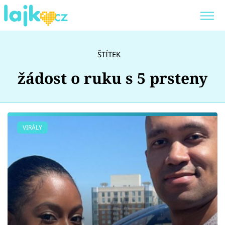
Trendy:
KARLOS VÉMOLA
ONLYFANS
ŠTÍTEK
SHOPAHOLICADEL
CLASH OF THE STARS
žádost o ruku s 5 prsteny
Témata
VIRÁLY
Showbyznys
Youtubeři
Virály