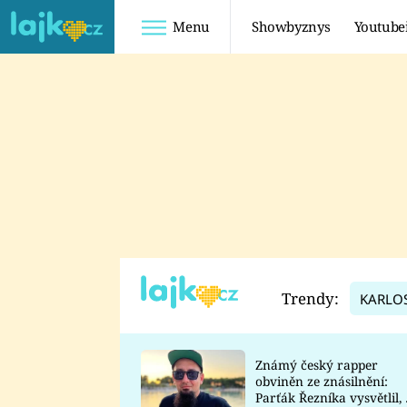
Menu
Showbyznys
Youtube
Youtuberky
Youtubeři
SHOPAHOLICADEL
FATTYPILLOW
ANNA ŠULC
FREESCOOT
SUGAR DENNY
ADAM KAJUMI
LADUŠKA
TADEÁŠ KUBĚNKA
DOMINIKA
DATEL
Trendy:
KARLO
MYSLIVCOVÁ
Známý český rapper
obviněn ze znásilnění:
Parťák Řezníka vysvětlil, 