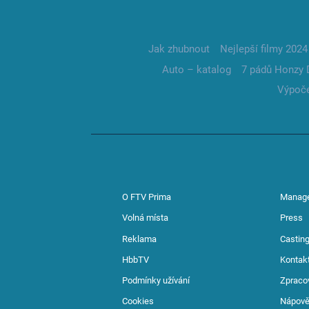
Jak zhubnout
Nejlepší filmy 2024
Auto – katalog
7 pádů Honzy 
Výpoče
O FTV Prima
Manag
Volná místa
Press
Reklama
Casting
HbbTV
Kontak
Podmínky užívání
Zpraco
Cookies
Nápov