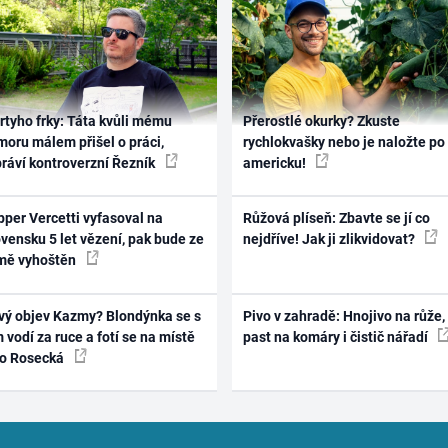
rtyho frky: Táta kvůli mému
Přerostlé okurky? Zkuste
oru málem přišel o práci,
rychlokvašky nebo je naložte po
práví kontroverzní Řezník
americku!
per Vercetti vyfasoval na
Růžová plíseň: Zbavte se jí co
vensku 5 let vězení, pak bude ze
nejdříve! Jak ji zlikvidovat?
mě vyhoštěn
vý objev Kazmy? Blondýnka se s
Pivo v zahradě: Hnojivo na růže,
 vodí za ruce a fotí se na místě
past na komáry i čistič nářadí
ko Rosecká