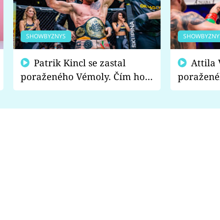
SHOWBYZNYS
SHOWBYZNY
Patrik Kincl se zastal
Attila Végh podpořil
poraženého Vémoly. Čím ho
poražené
fanoušci naštvali?
chce radě
s vítězem