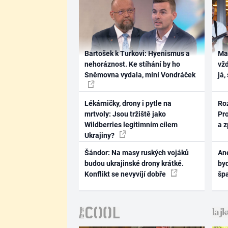
Bartošek k Turkovi: Hyenismus a
Ma
nehoráznost. Ke stíhání by ho
vž
Sněmovna vydala, míní Vondráček
já,
Lékárničky, drony i pytle na
Ro
mrtvoly: Jsou tržiště jako
Pr
Wildberries legitimním cílem
a 
Ukrajiny?
Šándor: Na masy ruských vojáků
Ane
budou ukrajinské drony krátké.
byd
Konflikt se nevyvíjí dobře
šp