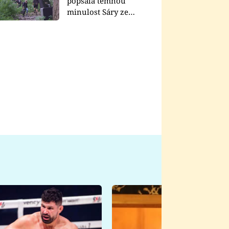
popsala temnou
minulost Sáry ze
seriálu Zákony vlka