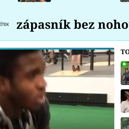
zápasník bez noh
TÍTEK
TO