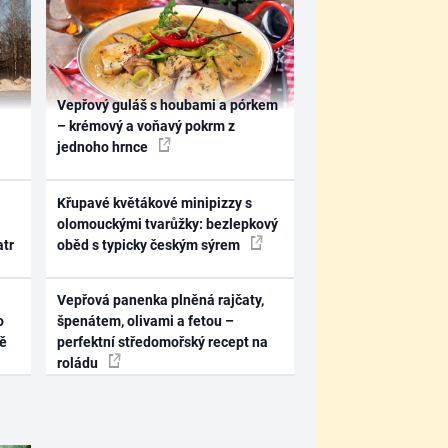
Vepřový guláš s houbami a pórkem
– krémový a voňavý pokrm z
jednoho hrnce
Křupavé květákové minipizzy s
olomouckými tvarůžky: bezlepkový
atr
oběd s typicky českým sýrem
Vepřová panenka plněná rajčaty,
o
špenátem, olivami a fetou –
ně
perfektní středomořský recept na
roládu