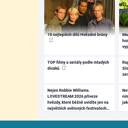
10 nejlepších dílů Hvězdné brány
Ma
hum
vy
TOP filmy a seriály podle mladých
Rap
diváků
Slo
ze
Nejen Robbie Williams.
No
LOVESTREAM 2026 přiveze
ním
hvězdy, které běžně uvidíte jen na
ja
největších světových festivalech