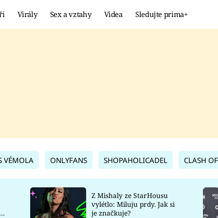
ři
Virály
Sex a vztahy
Videa
Sledujte prima+
Showbyznys
Extrém
VIRÁLY
KURIOZITY
VIDEA
KVÍZY
S VÉMOLA
ONLYFANS
SHOPAHOLICADEL
CLASH OF
Z Mishaly ze StarHousu
vylétlo: Miluju prdy. Jak si
co
je značkuje?