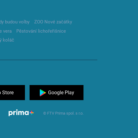
dy budou volby
ZOO Nové začátky
e vera
Pěstování lichořeřišnice
ý koláč
 Store
Google Play
© FTV Prima spol. s r.o.