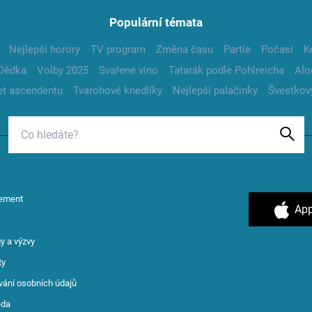
Populární témata
Nejlepší horory
TV program
Změna času
Partie
Počasí
K
Dědka
Volby 2025
Svařené víno
Tatarák podle Pohlreicha
Alo
t ascendentu
Tvarohové knedlíky
Nejlepší palačinky
Švestkov
ement
App
y a výzvy
ty
vání osobních údajů
ěda