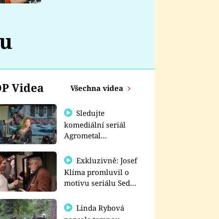
nemá
ou
P Videa
Všechna videa
Sledujte
komediální seriál
Agrometal
exkluzivně na
prima+
Exkluzivně: Josef
Klíma promluvil o
motivu seriálu Sedm
schodů k moci
Linda Rybová