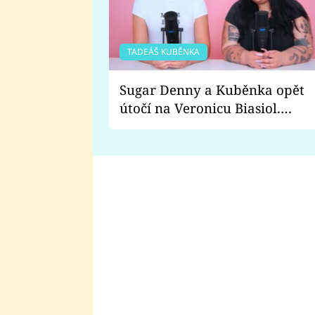
TADEÁŠ KUBĚNKA
Sugar Denny a Kuběnka opět
útočí na Veronicu Biasiol.
Proč je podle nich falešná a
lže o své nevěře?