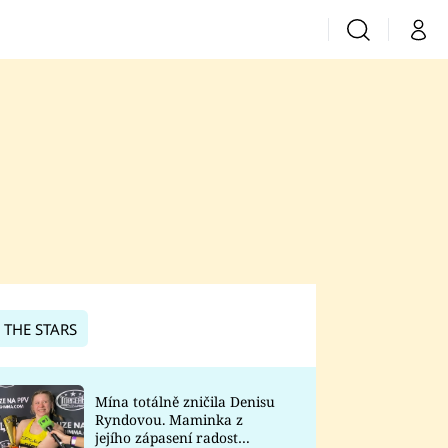
Vyhledávání
Můj 
Prima+
CNN Prima News
Prima Fresh
Prima Living
Prima Zoom
 THE STARS
Prima Lajk
Mína totálně zničila Denisu
Ryndovou. Maminka z
Sledujte nás
jejího zápasení radost