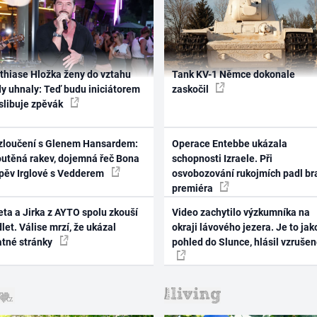
thiase Hložka ženy do vztahu
Tank KV-1 Němce dokonale
dy uhnaly: Teď budu iniciátorem
zaskočil
 slibuje zpěvák
zloučení s Glenem Hansardem:
Operace Entebbe ukázala
outěná rakev, dojemná řeč Bona
schopnosti Izraele. Při
zpěv Irglové s Vedderem
osvobozování rukojmích padl br
premiéra
ta a Jirka z AYTO spolu zkouší
Video zachytilo výzkumníka na
let. Válise mrzí, že ukázal
okraji lávového jezera. Je to jak
atné stránky
pohled do Slunce, hlásil vzruše