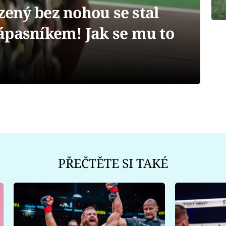
ený bez nohou se stal
ápasníkem! Jak se mu to
PŘEČTĚTE SI TAKÉ