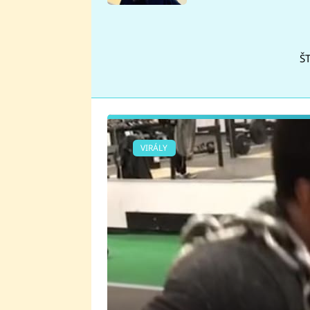
se v Plzni stalo
Š
VIRÁLY