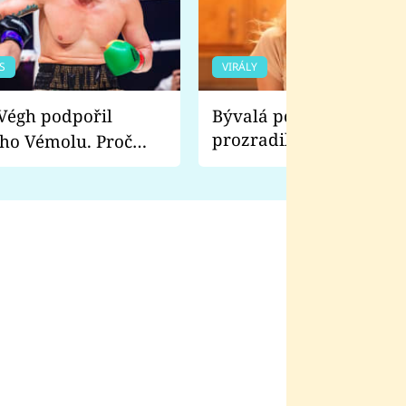
S
VIRÁLY
Bývalá pornoherečka
prozradila, co ji šokova
ho Vémolu. Proč
natáčení Euforie. Vážně
ji zápasit s ním než
bylo drsnější než hanba
 Kinclem?
filmy?