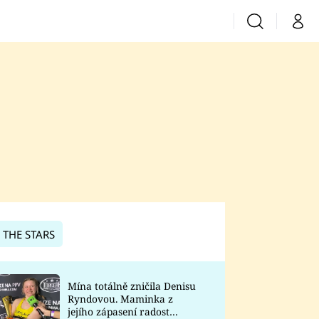
Vyhledávání
Můj 
Prima+
CNN Prima News
Prima Fresh
Prima Living
Prima Zoom
 THE STARS
Prima Lajk
Mína totálně zničila Denisu
Ryndovou. Maminka z
Sledujte nás
jejího zápasení radost