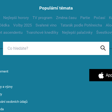
Populární témata
Nejlepší horory
TV program
Změna času
Partie
Počasí
K
Dědka
Volby 2025
Svařené víno
Tatarák podle Pohlreicha
Alo
t ascendentu
Tvarohové knedlíky
Nejlepší palačinky
Švestkov
ement
App
y a výzvy
ty
vání osobních údajů
ěda