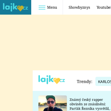
Menu
Showbyznys
Youtube
Youtuberky
Youtubeři
SHOPAHOLICADEL
FATTYPILLOW
ANNA ŠULC
FREESCOOT
SUGAR DENNY
ADAM KAJUMI
LADUŠKA
TADEÁŠ KUBĚNKA
DOMINIKA
DATEL
Trendy:
KARLO
MYSLIVCOVÁ
Známý český rapper
obviněn ze znásilnění:
Parťák Řezníka vysvětlil, 