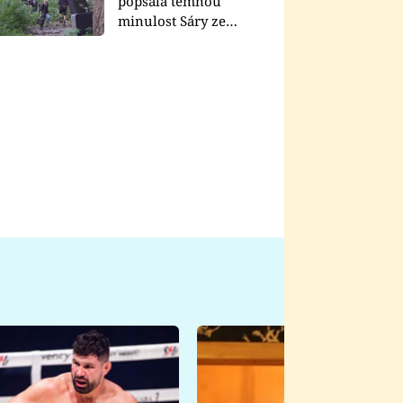
popsala temnou
minulost Sáry ze
seriálu Zákony vlka