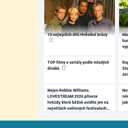
10 nejlepších dílů Hvězdné brány
Ma
hum
vy
TOP filmy a seriály podle mladých
Rap
diváků
Slo
ze
Nejen Robbie Williams.
No
LOVESTREAM 2026 přiveze
ním
hvězdy, které běžně uvidíte jen na
ja
největších světových festivalech