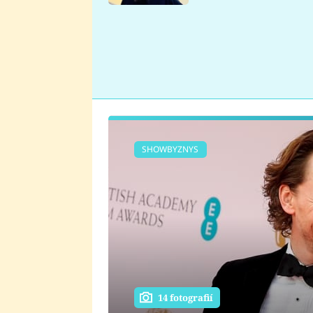
se v Plzni stalo
SHOWBYZNYS
14 fotografií