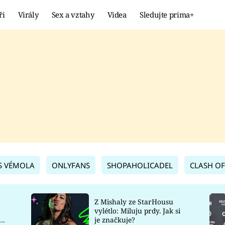
ři
Virály
Sex a vztahy
Videa
Sledujte prima+
Showbyznys
Extrém
VIRÁLY
KURIOZITY
VIDEA
KVÍZY
S VÉMOLA
ONLYFANS
SHOPAHOLICADEL
CLASH OF
Z Mishaly ze StarHousu
vylétlo: Miluju prdy. Jak si
co
je značkuje?