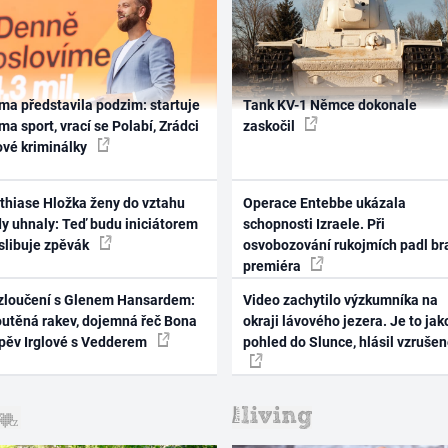
ma představila podzim: startuje
Tank KV-1 Němce dokonale
ma sport, vrací se Polabí, Zrádci
zaskočil
ové kriminálky
thiase Hložka ženy do vztahu
Operace Entebbe ukázala
dy uhnaly: Teď budu iniciátorem
schopnosti Izraele. Při
 slibuje zpěvák
osvobozování rukojmích padl br
premiéra
zloučení s Glenem Hansardem:
Video zachytilo výzkumníka na
outěná rakev, dojemná řeč Bona
okraji lávového jezera. Je to jak
zpěv Irglové s Vedderem
pohled do Slunce, hlásil vzruše