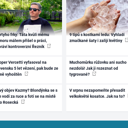
rtyho frky: Táta kvůli mému
9 tipů s kostkami ledu: Vyhladí
oru málem přišel o práci,
zmačkané šaty i zalijí květiny
práví kontroverzní Řezník
per Vercetti vyfasoval na
Muchomůrku růžovku ani sucho
vensku 5 let vězení, pak bude ze
nezdolá! Jak ji rozeznat od
mě vyhoštěn
tygrované?
vý objev Kazmy? Blondýnka se s
V srpnu nezapomeňte přesadit
 vodí za ruce a fotí se na místě
velkokvěté kosatce. Jak na to?
ko Rosecká