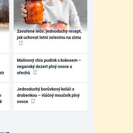
Zavařené lečo: jednoduchý recept,
jak uchovat letní zeleninu na zimu
Malinový chia pudink s kokosem –
veganský dezert plný ovoce a
atr
ořechů
Jednoduchý borůvkový koláč s
o
drobenkou – vláčný moučník plný
ně
ovoce