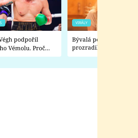
S
VIRÁLY
Bývalá pornoherečka
prozradila, co ji šokova
ho Vémolu. Proč
natáčení Euforie. Vážně
ji zápasit s ním než
bylo drsnější než hanba
 Kinclem?
filmy?