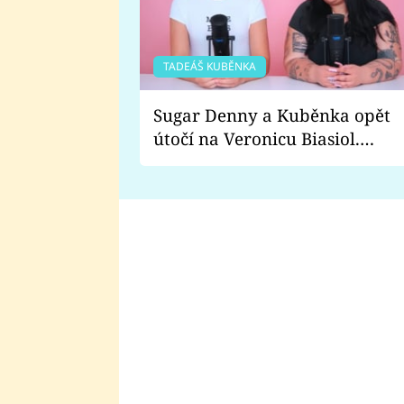
TADEÁŠ KUBĚNKA
Sugar Denny a Kuběnka opět
útočí na Veronicu Biasiol.
Proč je podle nich falešná a
lže o své nevěře?