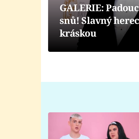
GALERIE: Padouch
snů! Slavný herec
kráskou