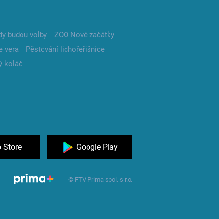
dy budou volby
ZOO Nové začátky
e vera
Pěstování lichořeřišnice
ý koláč
 Store
Google Play
© FTV Prima spol. s r.o.