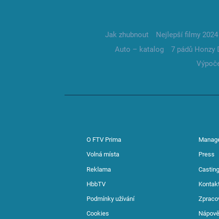
Jak zhubnout
Nejlepší filmy 2024
Auto – katalog
7 pádů Honzy 
Výpoče
O FTV Prima
Manag
Volná místa
Press
Reklama
Casting
HbbTV
Kontak
Podmínky užívání
Zpraco
Cookies
Nápov