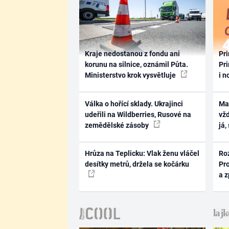
Kraje nedostanou z fondu ani
Pri
korunu na silnice, oznámil Půta.
Pri
Ministerstvo krok vysvětluje
i n
Válka o hořící sklady. Ukrajinci
Ma
udeřili na Wildberries, Rusové na
vž
zemědělské zásoby
já,
Hrůza na Teplicku: Vlak ženu vláčel
Ro
desítky metrů, držela se kočárku
Pr
a 