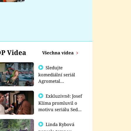
nemá
P Videa
Všechna videa
Sledujte
komediální seriál
Agrometal
exkluzivně na
prima+
Exkluzivně: Josef
Klíma promluvil o
motivu seriálu Sedm
schodů k moci
Linda Rybová