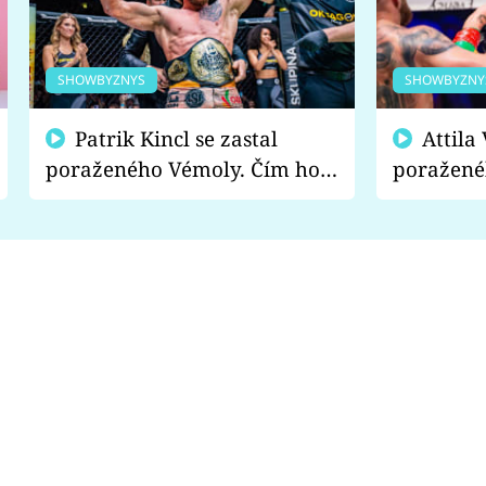
SHOWBYZNYS
SHOWBYZNY
Patrik Kincl se zastal
Attila Végh podpořil
poraženého Vémoly. Čím ho
poražené
fanoušci naštvali?
chce radě
s vítězem