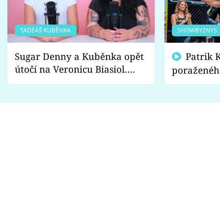
TADEÁŠ KUBĚNKA
SHOWBYZNYS
Sugar Denny a Kuběnka opět
Patrik Kincl se zastal
útočí na Veronicu Biasiol.
poraženéh
Proč je podle nich falešná a
fanoušci n
lže o své nevěře?