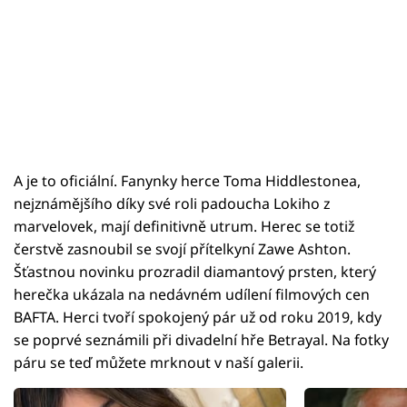
A je to oficiální. Fanynky herce Toma Hiddlestonea,
nejznámějšího díky své roli padoucha Lokiho z
marvelovek, mají definitivně utrum. Herec se totiž
čerstvě zasnoubil se svojí přítelkyní Zawe Ashton.
Šťastnou novinku prozradil diamantový prsten, který
herečka ukázala na nedávném udílení filmových cen
BAFTA. Herci tvoří spokojený pár už od roku 2019, kdy
se poprvé seznámili při divadelní hře Betrayal. Na fotky
páru se teď můžete mrknout v naší galerii.