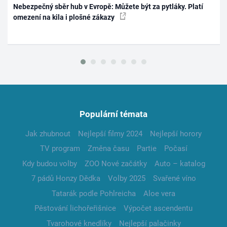
Nebezpečný sběr hub v Evropě: Můžete být za pytláky. Platí
omezení na kila i plošné zákazy
Populární témata
Jak zhubnout
Nejlepší filmy 2024
Nejlepší horory
TV program
Změna času
Partie
Počasí
Kdy budou volby
ZOO Nové začátky
Auto – katalog
7 pádů Honzy Dědka
Volby 2025
Svařené víno
Tatarák podle Pohlreicha
Aloe vera
Pěstování lichořeřišnice
Výpočet ascendentu
Tvarohové knedlíky
Nejlepší palačinky