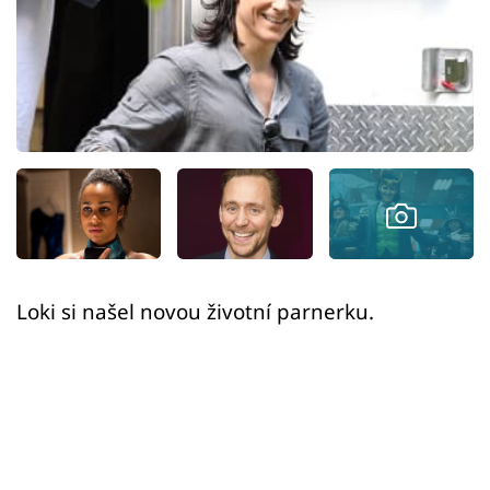
Sex a vztahy
Videa
Sledujte prima+
Přihlášení
Sledujte nás
Loki si našel novou životní parnerku.