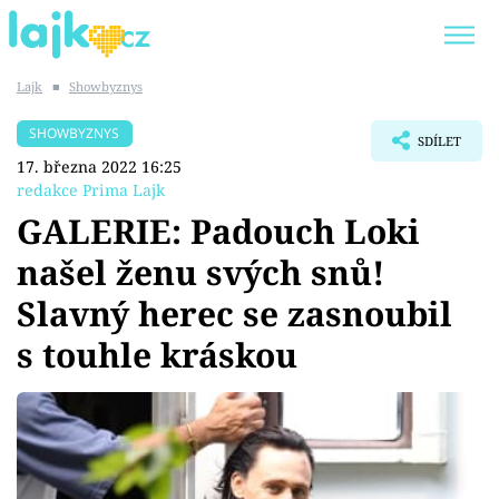
Lajk
■
Showbyznys
Trendy:
KARLOS VÉMOLA
ONLYFANS
SHOWBYZNYS
SDÍLET
SHOPAHOLICADEL
CLASH OF THE STARS
17. března 2022 16:25
redakce Prima Lajk
GALERIE: Padouch Loki
našel ženu svých snů!
Témata
Slavný herec se zasnoubil
Showbyznys
s touhle kráskou
Youtubeři
Virály