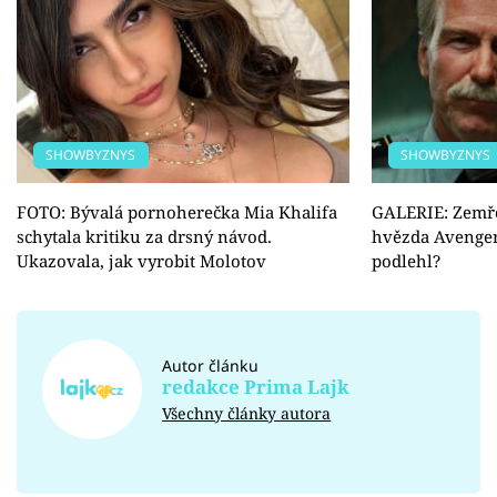
SHOWBYZNYS
SHOWBYZNYS
FOTO: Bývalá pornoherečka Mia Khalifa
GALERIE: Zemřel
schytala kritiku za drsný návod.
hvězda Avenger
Ukazovala, jak vyrobit Molotov
podlehl?
Autor článku
redakce Prima Lajk
Všechny články autora