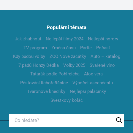
Populární témata
Jak zhubnout
Nejlepší filmy 2024
Nejlepší horory
TV program
Změna času
Partie
Počasí
Kdy budou volby
ZOO Nové začátky
Auto – katalog
7 pádů Honzy Dědka
Volby 2025
Svařené víno
Tatarák podle Pohlreicha
Aloe vera
Pěstování lichořeřišnice
Výpočet ascendentu
Tvarohové knedlíky
Nejlepší palačinky
Švestkový koláč