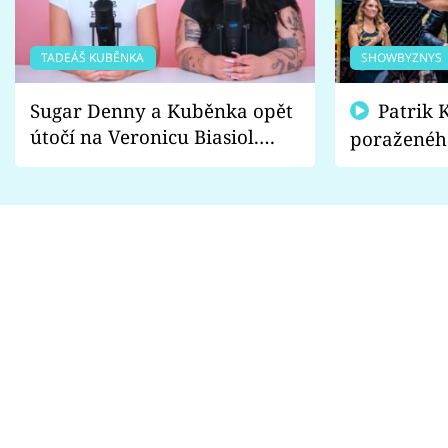
TADEÁŠ KUBĚNKA
SHOWBYZNYS
Sugar Denny a Kuběnka opět
Patrik Kincl se zastal
útočí na Veronicu Biasiol.
poraženéh
Proč je podle nich falešná a
fanoušci n
lže o své nevěře?