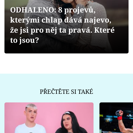
Sex a vztahy
ODHALENO: 8 projevů,
Videa
kterými chlap dává najevo,
že jsi pro něj ta pravá. Které
Sledujte prima+
to jsou?
Přihlášení
Sledujte nás
PŘEČTĚTE SI TAKÉ