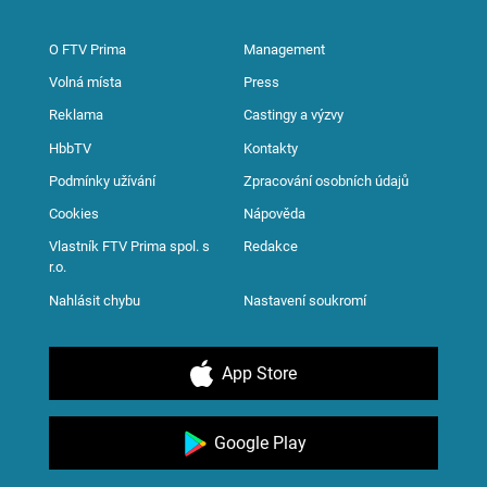
O FTV Prima
Management
Volná místa
Press
Reklama
Castingy a výzvy
HbbTV
Kontakty
Podmínky užívání
Zpracování osobních údajů
Cookies
Nápověda
Vlastník FTV Prima spol. s
Redakce
r.o.
Nahlásit chybu
Nastavení soukromí
App Store
Google Play