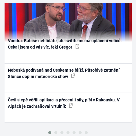
Vondra: Babiše nehlídáte, ale svítíte mu na uplácení voličů.
Čekal jsem od vás víc, řekl Gregor
Nebeská podívaná nad Českem se blíží. Působivé zatmění
Slunce doplní meteorická show
Češi slepě věřili aplikaci a přecenili síly, píší v Rakousku. V
Alpách je zachraňoval vrtulník