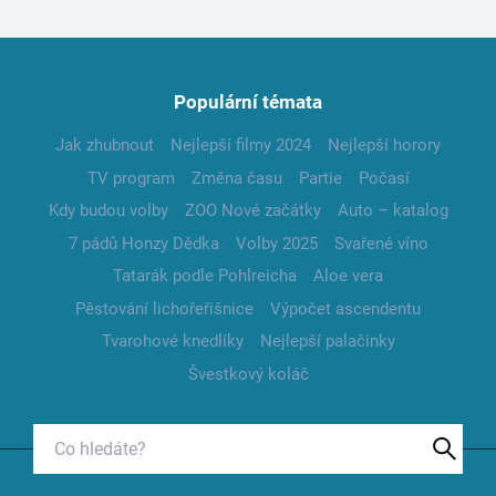
Populární témata
Jak zhubnout
Nejlepší filmy 2024
Nejlepší horory
TV program
Změna času
Partie
Počasí
Kdy budou volby
ZOO Nové začátky
Auto – katalog
7 pádů Honzy Dědka
Volby 2025
Svařené víno
Tatarák podle Pohlreicha
Aloe vera
Pěstování lichořeřišnice
Výpočet ascendentu
Tvarohové knedlíky
Nejlepší palačinky
Švestkový koláč