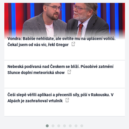
Vondra: Babiše nehlídáte, ale svítíte mu na uplácení voličů.
Čekal jsem od vás víc, řekl Gregor
Nebeská podívaná nad Českem se blíží. Působivé zatmění
Slunce doplní meteorická show
Češi slepě věřili aplikaci a přecenili síly, píší v Rakousku. V
Alpách je zachraňoval vrtulník