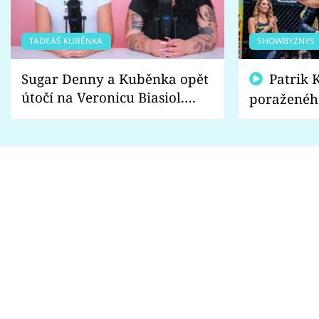
TADEÁŠ KUBĚNKA
SHOWBYZNYS
Sugar Denny a Kuběnka opět
Patrik Kincl se zastal
útočí na Veronicu Biasiol.
poraženéh
Proč je podle nich falešná a
fanoušci n
lže o své nevěře?