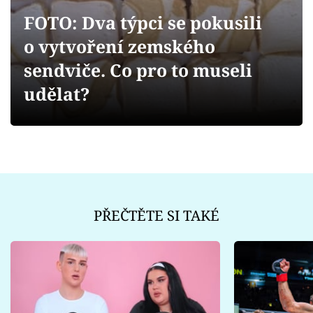
Sex a vztahy
FOTO: Dva týpci se pokusili
Videa
o vytvoření zemského
sendviče. Co pro to museli
Sledujte prima+
udělat?
Přihlášení
Sledujte nás
PŘEČTĚTE SI TAKÉ