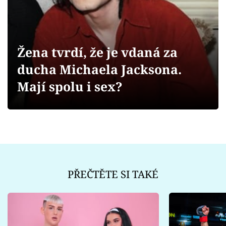
Sex a vztahy
Videa
Žena tvrdí, že je vdaná za
Sledujte prima+
ducha Michaela Jacksona.
Přihlášení
Mají spolu i sex?
Sledujte nás
PŘEČTĚTE SI TAKÉ