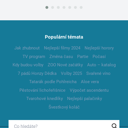
Populární témata
Jak zhubnout
Nejlepší filmy 2024
Nejlepší horory
TV program
Změna času
Partie
Počasí
Kdy budou volby
ZOO Nové začátky
Auto – katalog
7 pádů Honzy Dědka
Volby 2025
Svařené víno
Tatarák podle Pohlreicha
Aloe vera
Pěstování lichořeřišnice
Výpočet ascendentu
Tvarohové knedlíky
Nejlepší palačinky
Švestkový koláč