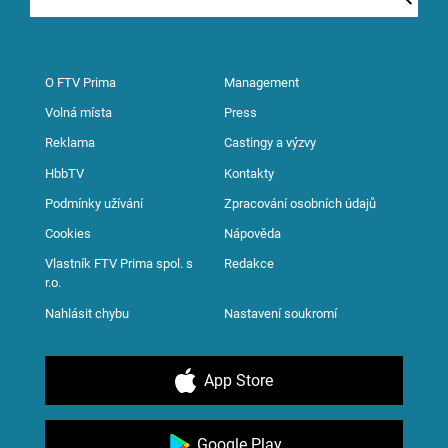
O FTV Prima
Management
Volná místa
Press
Reklama
Castingy a výzvy
HbbTV
Kontakty
Podmínky užívání
Zpracování osobních údajů
Cookies
Nápověda
Vlastník FTV Prima spol. s
Redakce
r.o.
Nahlásit chybu
Nastavení soukromí
App Store
Google Play