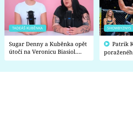
TADEÁŠ KUBĚNKA
SHOWBYZNYS
Sugar Denny a Kuběnka opět
Patrik Kincl se zastal
útočí na Veronicu Biasiol.
poraženéh
Proč je podle nich falešná a
fanoušci n
lže o své nevěře?