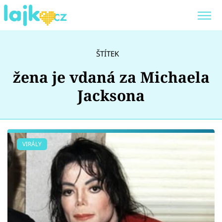
Trendy:
KARLOS VÉMOLA
ONLYFANS
ŠTÍTEK
SHOPAHOLICADEL
CLASH OF THE STARS
žena je vdaná za Michaela
Jacksona
Témata
VIRÁLY
Showbyznys
Youtubeři
Virály