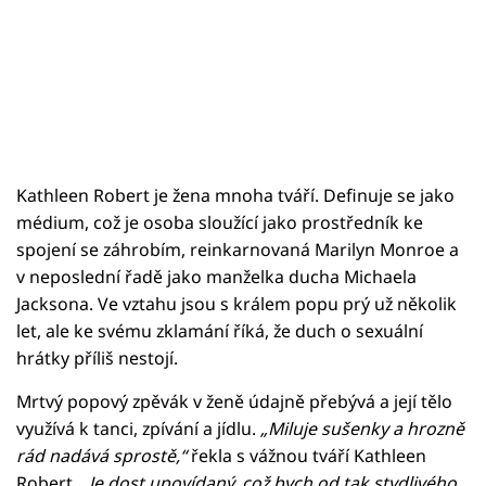
Kathleen Robert je žena mnoha tváří. Definuje se jako
médium, což je osoba sloužící jako prostředník ke
spojení se záhrobím, reinkarnovaná Marilyn Monroe a
v neposlední řadě jako manželka ducha Michaela
Jacksona. Ve vztahu jsou s králem popu prý už několik
let, ale ke svému zklamání říká, že duch o sexuální
hrátky příliš nestojí.
Mrtvý popový zpěvák v ženě údajně přebývá a její tělo
využívá k tanci, zpívání a jídlu.
„Miluje sušenky a hrozně
rád nadává sprostě,“
řekla s vážnou tváří Kathleen
Robert.
„Je dost upovídaný, což bych od tak stydlivého