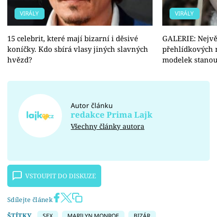
VIRÁLY
VIRÁLY
15 celebrit, které mají bizarní i děsivé
GALERIE: Největ
koníčky. Kdo sbírá vlasy jiných slavných
přehlídkových 
hvězd?
modelek stanou
Autor článku
redakce Prima Lajk
Všechny články autora
VSTOUPIT DO DISKUZE
Sdílejte článek
ŠTÍTKY
SEX
MARILYN MONROE
BIZÁR