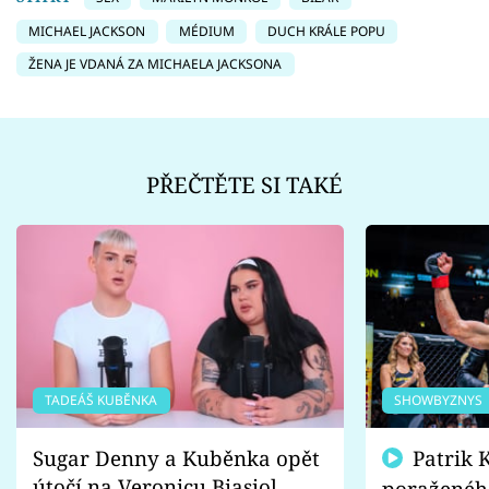
MICHAEL JACKSON
MÉDIUM
DUCH KRÁLE POPU
ŽENA JE VDANÁ ZA MICHAELA JACKSONA
PŘEČTĚTE SI TAKÉ
TADEÁŠ KUBĚNKA
SHOWBYZNYS
Sugar Denny a Kuběnka opět
Patrik Kincl se zastal
útočí na Veronicu Biasiol.
poraženéh