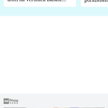
Proč je podle nich falešná a
fanoušci n
lže o své nevěře?