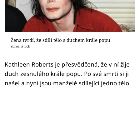
Sex a vztahy
Videa
Sledujte prima+
Žena tvrdí, že sdílí tělo s duchem krále popu
Zdroj: iStock
Přihlášení
Kathleen Roberts je přesvědčená, že v ní žije
duch zesnulého krále popu. Po své smrti si ji
Sledujte nás
našel a nyní jsou manželé sdílející jedno tělo.