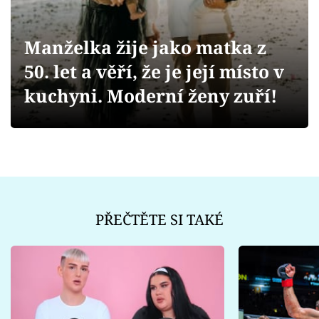
Sex a vztahy
Videa
Manželka žije jako matka z
50. let a věří, že je její místo v
Sledujte prima+
kuchyni. Moderní ženy zuří!
Přihlášení
Sledujte nás
PŘEČTĚTE SI TAKÉ