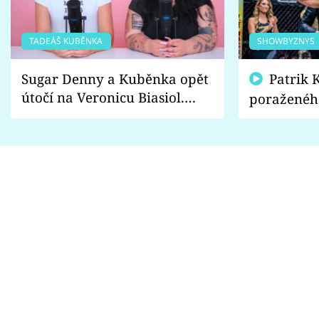
TADEÁŠ KUBĚNKA
SHOWBYZNYS
Sugar Denny a Kuběnka opět
Patrik Kincl se zastal
útočí na Veronicu Biasiol.
poraženéh
Proč je podle nich falešná a
fanoušci n
lže o své nevěře?