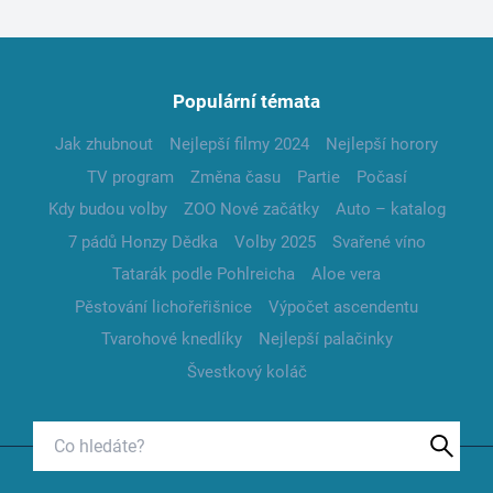
Populární témata
Jak zhubnout
Nejlepší filmy 2024
Nejlepší horory
TV program
Změna času
Partie
Počasí
Kdy budou volby
ZOO Nové začátky
Auto – katalog
7 pádů Honzy Dědka
Volby 2025
Svařené víno
Tatarák podle Pohlreicha
Aloe vera
Pěstování lichořeřišnice
Výpočet ascendentu
Tvarohové knedlíky
Nejlepší palačinky
Švestkový koláč