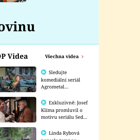
nemá
kovinu
P Videa
Všechna videa
Sledujte
komediální seriál
Agrometal
exkluzivně na
prima+
Exkluzivně: Josef
Klíma promluvil o
motivu seriálu Sedm
schodů k moci
Linda Rybová