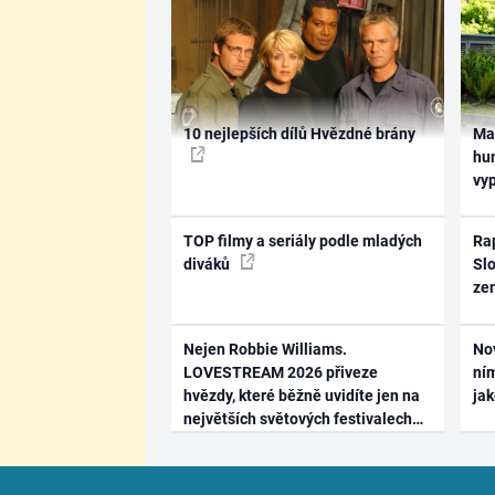
10 nejlepších dílů Hvězdné brány
Ma
hum
vy
TOP filmy a seriály podle mladých
Rap
diváků
Slo
ze
Nejen Robbie Williams.
No
LOVESTREAM 2026 přiveze
ním
hvězdy, které běžně uvidíte jen na
ja
největších světových festivalech