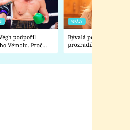
S
VIRÁLY
Bývalá pornoherečka
prozradila, co ji šokova
ho Vémolu. Proč
natáčení Euforie. Vážně
ji zápasit s ním než
bylo drsnější než hanba
 Kinclem?
filmy?