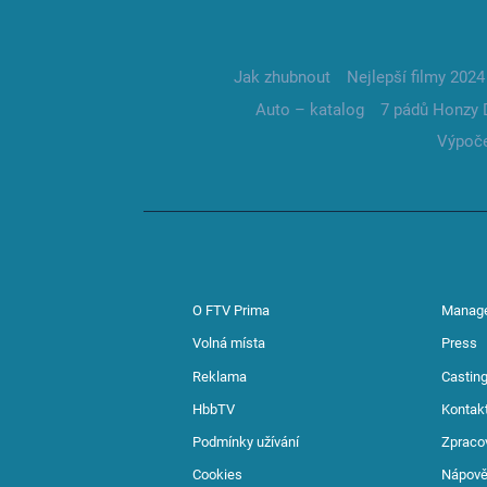
Jak zhubnout
Nejlepší filmy 2024
Auto – katalog
7 pádů Honzy 
Výpoče
O FTV Prima
Manag
Volná místa
Press
Reklama
Casting
HbbTV
Kontak
Podmínky užívání
Zpraco
Cookies
Nápov