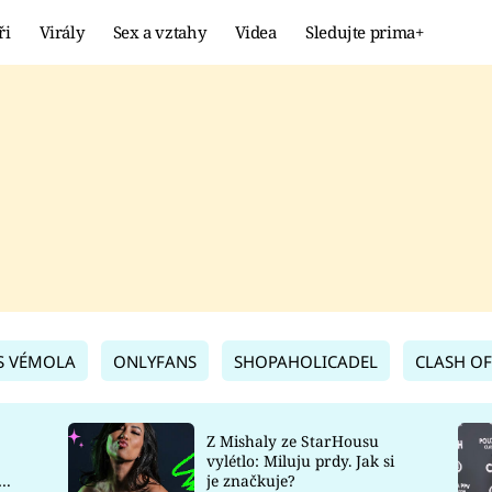
ři
Virály
Sex a vztahy
Videa
Sledujte prima+
Showbyznys
Extrém
VIRÁLY
KURIOZITY
VIDEA
KVÍZY
S VÉMOLA
ONLYFANS
SHOPAHOLICADEL
CLASH OF
Z Mishaly ze StarHousu
vylétlo: Miluju prdy. Jak si
co
je značkuje?