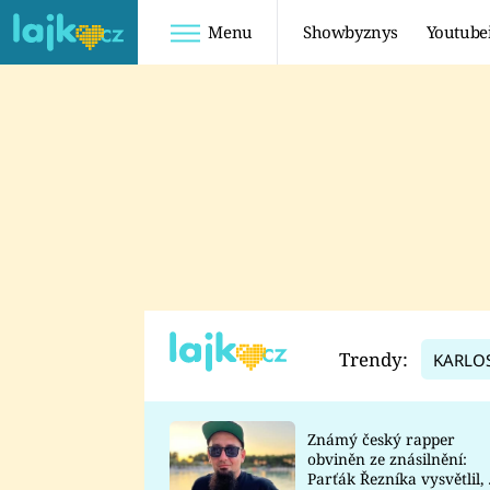
Menu
Showbyznys
Youtube
Youtuberky
Youtubeři
SHOPAHOLICADEL
FATTYPILLOW
ANNA ŠULC
FREESCOOT
SUGAR DENNY
ADAM KAJUMI
LADUŠKA
TADEÁŠ KUBĚNKA
DOMINIKA
DATEL
Trendy:
KARLO
MYSLIVCOVÁ
Známý český rapper
obviněn ze znásilnění:
Parťák Řezníka vysvětlil, 