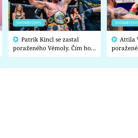
SHOWBYZNYS
SHOWBYZNY
Patrik Kincl se zastal
Attila Végh podpořil
poraženého Vémoly. Čím ho
poražené
fanoušci naštvali?
chce radě
s vítězem