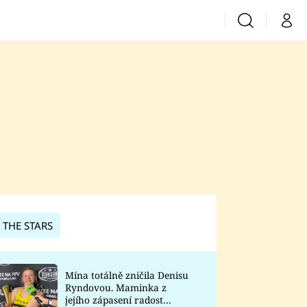
Vyhledávání
Můj 
Prima+
CNN Prima News
Prima Fresh
Prima Living
Prima Zoom
 THE STARS
Prima Lajk
Mína totálně zničila Denisu
Ryndovou. Maminka z
Sledujte nás
jejího zápasení radost