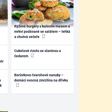
Rýžové burgery s kuřecím masem a
mrkví podávané se salátem – lehká
a chutná večeře
Cuketové rizoto se slaninou a
čedarem
atr
Borůvkovo-tvarohové nanuky –
o
domácí ovocná zmrzlina na dřívku
ně