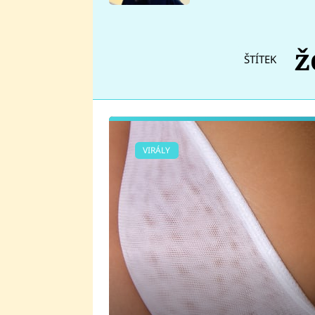
se v Plzni stalo
ž
ŠTÍTEK
VIRÁLY