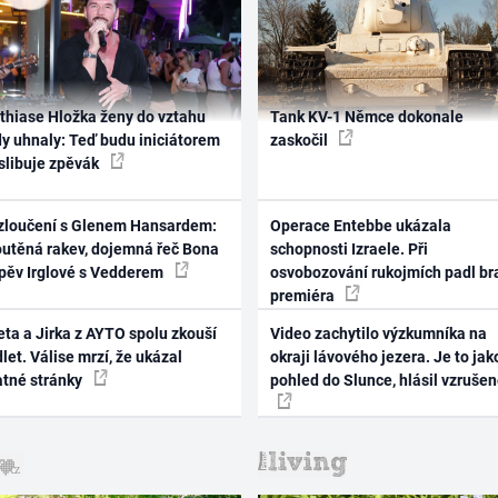
thiase Hložka ženy do vztahu
Tank KV-1 Němce dokonale
dy uhnaly: Teď budu iniciátorem
zaskočil
 slibuje zpěvák
zloučení s Glenem Hansardem:
Operace Entebbe ukázala
outěná rakev, dojemná řeč Bona
schopnosti Izraele. Při
zpěv Irglové s Vedderem
osvobozování rukojmích padl br
premiéra
ta a Jirka z AYTO spolu zkouší
Video zachytilo výzkumníka na
let. Válise mrzí, že ukázal
okraji lávového jezera. Je to jak
atné stránky
pohled do Slunce, hlásil vzruše