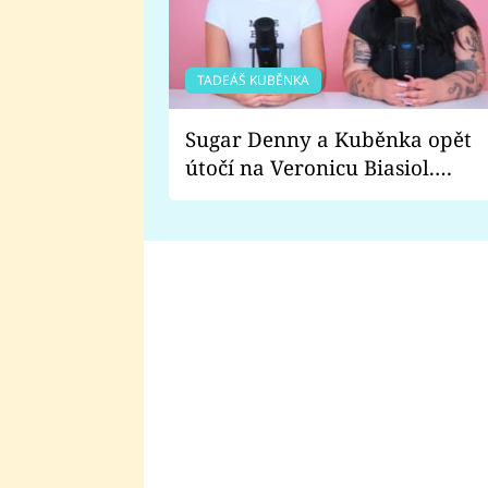
TADEÁŠ KUBĚNKA
Sugar Denny a Kuběnka opět
útočí na Veronicu Biasiol.
Proč je podle nich falešná a
lže o své nevěře?