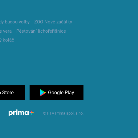
dy budou volby
ZOO Nové začátky
e vera
Pěstování lichořeřišnice
ý koláč
 Store
Google Play
© FTV Prima spol. s r.o.