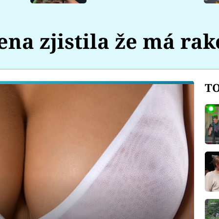
ena zjistila že má ra
TO