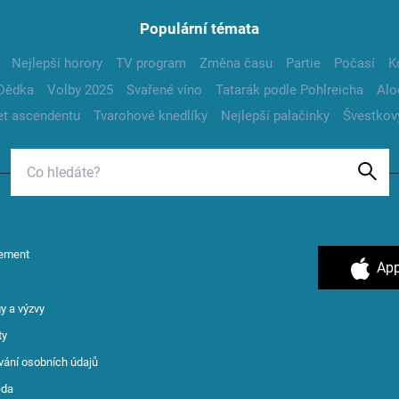
Populární témata
Nejlepší horory
TV program
Změna času
Partie
Počasí
K
Dědka
Volby 2025
Svařené víno
Tatarák podle Pohlreicha
Alo
t ascendentu
Tvarohové knedlíky
Nejlepší palačinky
Švestkov
ement
App
y a výzvy
ty
vání osobních údajů
ěda