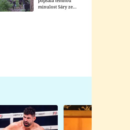
popsala temnou
minulost Sáry ze
seriálu Zákony vlka