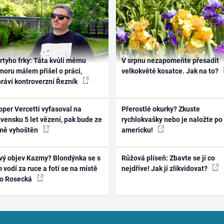
rtyho frky: Táta kvůli mému
V srpnu nezapomeňte přesadit
oru málem přišel o práci,
velkokvěté kosatce. Jak na to?
práví kontroverzní Řezník
per Vercetti vyfasoval na
Přerostlé okurky? Zkuste
vensku 5 let vězení, pak bude ze
rychlokvašky nebo je naložte po
mě vyhoštěn
americku!
vý objev Kazmy? Blondýnka se s
Růžová plíseň: Zbavte se jí co
 vodí za ruce a fotí se na místě
nejdříve! Jak ji zlikvidovat?
ko Rosecká