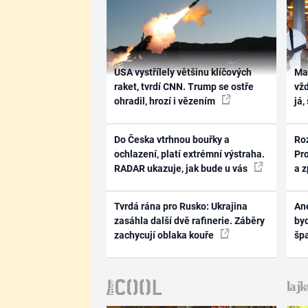
USA vystřílely většinu klíčových
Ma
raket, tvrdí CNN. Trump se ostře
vž
ohradil, hrozí i vězením
já,
Do Česka vtrhnou bouřky a
Ro
ochlazení, platí extrémní výstraha.
Pr
RADAR ukazuje, jak bude u vás
a 
Tvrdá rána pro Rusko: Ukrajina
Ane
zasáhla další dvě rafinerie. Záběry
byd
zachycují oblaka kouře
šp