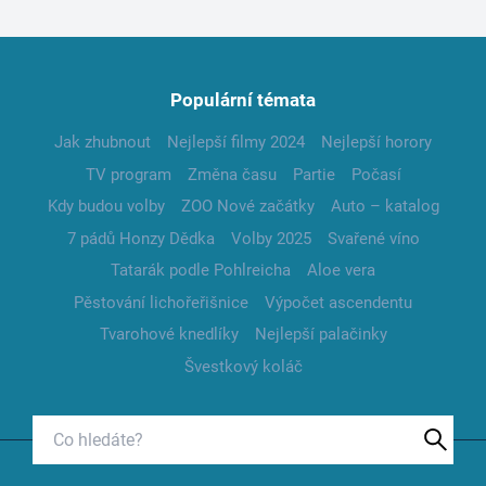
Populární témata
Jak zhubnout
Nejlepší filmy 2024
Nejlepší horory
TV program
Změna času
Partie
Počasí
Kdy budou volby
ZOO Nové začátky
Auto – katalog
7 pádů Honzy Dědka
Volby 2025
Svařené víno
Tatarák podle Pohlreicha
Aloe vera
Pěstování lichořeřišnice
Výpočet ascendentu
Tvarohové knedlíky
Nejlepší palačinky
Švestkový koláč