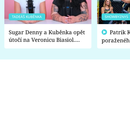
TADEÁŠ KUBĚNKA
SHOWBYZNYS
Sugar Denny a Kuběnka opět
Patrik Kincl se zastal
útočí na Veronicu Biasiol.
poraženéh
Proč je podle nich falešná a
fanoušci n
lže o své nevěře?