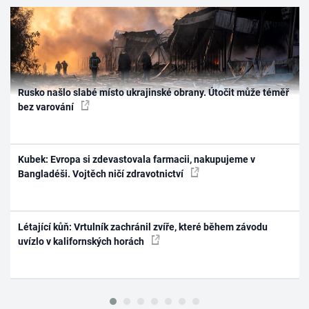
Rusko našlo slabé místo ukrajinské obrany. Útočit může téměř
bez varování
Kubek: Evropa si zdevastovala farmacii, nakupujeme v
Bangladéši. Vojtěch ničí zdravotnictví
Létající kůň: Vrtulník zachránil zvíře, které během závodu
uvízlo v kalifornských horách