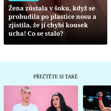
Sex a vztahy
Žena zůstala v šoku, když se
Videa
probudila po plastice nosu a
zjistila, že jí chybí kousek
Sledujte prima+
ucha! Co se stalo?
Přihlášení
Sledujte nás
PŘEČTĚTE SI TAKÉ