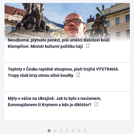
Neodborné, plýtváte penězi, píší umělci Babišovi kvůli
Klempířovi. Ministr kulturní politiku hájí
Teploty v Česku rapidně stoupnou, platí trojitá VÝSTRAHA.
Tropy však brzy utnou silné bouřky
Mýty o válce na Ukrajině: Jak to bylo s nacismem,
Euromajdanem či Krymem a kdo je diktátor?