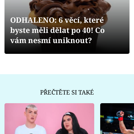
Sex a vztahy
Videa
ODHALENO: 6 věcí, které
byste měli dělat po 40! Co
Sledujte prima+
vám nesmí uniknout?
Přihlášení
Sledujte nás
PŘEČTĚTE SI TAKÉ