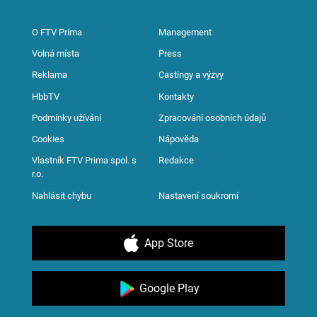
O FTV Prima
Management
Volná místa
Press
Reklama
Castingy a výzvy
HbbTV
Kontakty
Podmínky užívání
Zpracování osobních údajů
Cookies
Nápověda
Vlastník FTV Prima spol. s
Redakce
r.o.
Nahlásit chybu
Nastavení soukromí
App Store
Google Play