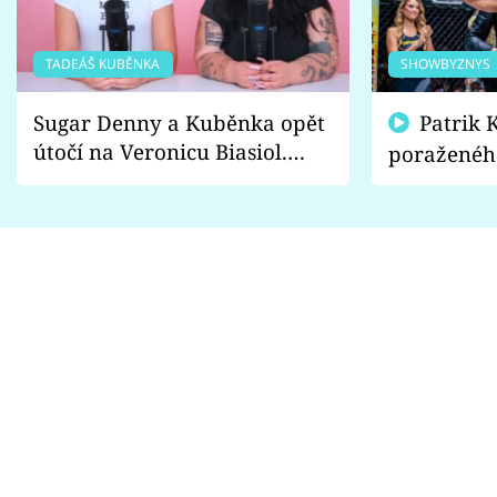
TADEÁŠ KUBĚNKA
SHOWBYZNYS
Sugar Denny a Kuběnka opět
Patrik Kincl se zastal
útočí na Veronicu Biasiol.
poraženéh
Proč je podle nich falešná a
fanoušci n
lže o své nevěře?