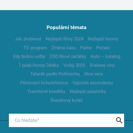
Populární témata
Jak zhubnout
Nejlepší filmy 2024
Nejlepší horory
TV program
Změna času
Partie
Počasí
Kdy budou volby
ZOO Nové začátky
Auto – katalog
7 pádů Honzy Dědka
Volby 2025
Svařené víno
Tatarák podle Pohlreicha
Aloe vera
Pěstování lichořeřišnice
Výpočet ascendentu
Tvarohové knedlíky
Nejlepší palačinky
Švestkový koláč