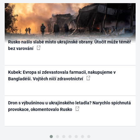
Rusko našlo slabé místo ukrajinské obrany. Útočit může téměř
bez varování
Kubek: Evropa si zdevastovala farmacii, nakupujeme v
Bangladéši. Vojtěch ničí zdravotnictví
Dron s výbušninou u ukrajinského letadla? Narychlo spíchnutá
provokace, okomentovalo Rusko