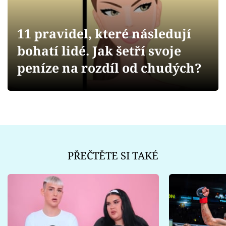
Sex a vztahy
Videa
11 pravidel, které následují
bohatí lidé. Jak šetří svoje
Sledujte prima+
peníze na rozdíl od chudých?
Přihlášení
Sledujte nás
PŘEČTĚTE SI TAKÉ