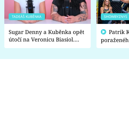
TADEÁŠ KUBĚNKA
SHOWBYZNYS
Sugar Denny a Kuběnka opět
Patrik Kincl se zastal
útočí na Veronicu Biasiol.
poraženéh
Proč je podle nich falešná a
fanoušci n
lže o své nevěře?