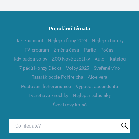
Populární témata
Jak zhubnout
Nejlepší filmy 2024
Nejlepší horory
TV program
Změna času
Partie
Počasí
Kdy budou volby
ZOO Nové začátky
Auto – katalog
7 pádů Honzy Dědka
Volby 2025
Svařené víno
Tatarák podle Pohlreicha
Aloe vera
Pěstování lichořeřišnice
Výpočet ascendentu
Tvarohové knedlíky
Nejlepší palačinky
Švestkový koláč