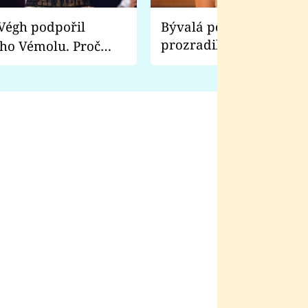
Bývalá pornoherečka
prozradila, co ji šokova
ho Vémolu. Proč
natáčení Euforie. Vážně
ji zápasit s ním než
bylo drsnější než hanba
 Kinclem?
filmy?