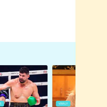
S
VIRÁLY