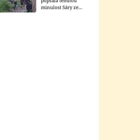
popsala temnou
minulost Sáry ze
seriálu Zákony vlka