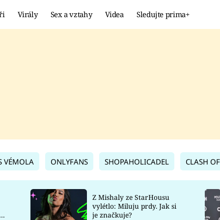
ři
Virály
Sex a vztahy
Videa
Sledujte prima+
Showbyznys
Extrém
VIRÁLY
KURIOZITY
VIDEA
KVÍZY
S VÉMOLA
ONLYFANS
SHOPAHOLICADEL
CLASH OF
Z Mishaly ze StarHousu
vylétlo: Miluju prdy. Jak si
co
je značkuje?