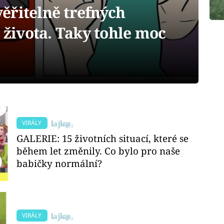
ěřitelně trefných
o života. Taky tohle moc
VIRÁLY
GALERIE: 15 životních situací, které se
během let změnily. Co bylo pro naše
babičky normální?
VIRÁLY