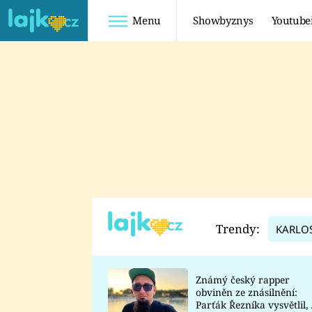
Menu
Showbyznys
Youtube
Youtuberky
Youtubeři
SHOPAHOLICADEL
FATTYPILLOW
ANNA ŠULC
FREESCOOT
SUGAR DENNY
ADAM KAJUMI
LADUŠKA
TADEÁŠ KUBĚNKA
DOMINIKA
DATEL
Trendy:
KARLO
MYSLIVCOVÁ
Známý český rapper
obviněn ze znásilnění:
Parťák Řezníka vysvětlil, 