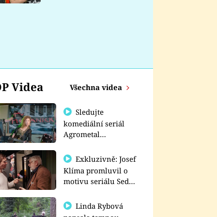
nemá
P Videa
Všechna videa
Sledujte
komediální seriál
Agrometal
exkluzivně na
prima+
Exkluzivně: Josef
Klíma promluvil o
motivu seriálu Sedm
schodů k moci
Linda Rybová