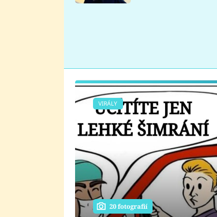
se v Plzni stalo
VIRÁLY
20 fotografií