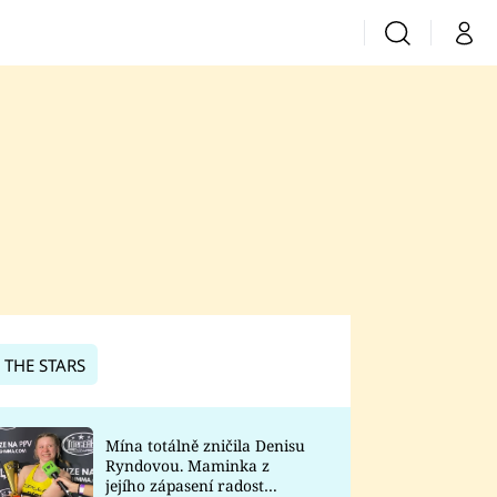
Vyhledávání
Můj 
Prima+
CNN Prima News
Prima Fresh
Prima Living
Prima Zoom
 THE STARS
Prima Lajk
Mína totálně zničila Denisu
Ryndovou. Maminka z
Sledujte nás
jejího zápasení radost