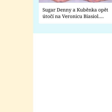
Sugar Denny a Kuběnka opět
útočí na Veronicu Biasiol.
Proč je podle nich falešná a
lže o své nevěře?