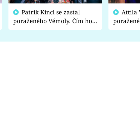
Patrik Kincl se zastal
Attila Végh podpořil
poraženého Vémoly. Čím ho
poražené
fanoušci naštvali?
chce radě
s vítězem