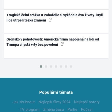
Tragická čelní srážka u Pohořelic si vyžádala dva životy. Čtyři
lidé utrpěli těžká zranění
Grónsko v pohotovosti: Americká firma napojená na lidi od
Trumpa chystá vrty bez povolení
Populární témata
Jak zhubnout
Nejlepší filmy 2024
Nejlepší horory
TV program
Změna času
Partie
Počasí