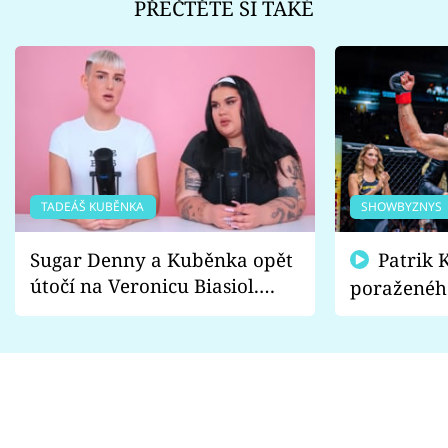
PŘEČTĚTE SI TAKÉ
TADEÁŠ KUBĚNKA
SHOWBYZNYS
Sugar Denny a Kuběnka opět
Patrik Kincl se zastal
útočí na Veronicu Biasiol.
poraženéh
Proč je podle nich falešná a
fanoušci n
lže o své nevěře?