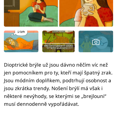
Sex a vztahy
Videa
Sledujte prima+
Přihlášení
Sledujte nás
Dioptrické brýle už jsou dávno něčím víc než
jen pomocníkem pro ty, kteří mají špatný zrak.
Jsou módním doplňkem, podtrhují osobnost a
jsou zkrátka trendy. Nošení brýlí má však i
některé nevýhody, se kterými se „brejlouni“
musí dennodenně vypořádávat.