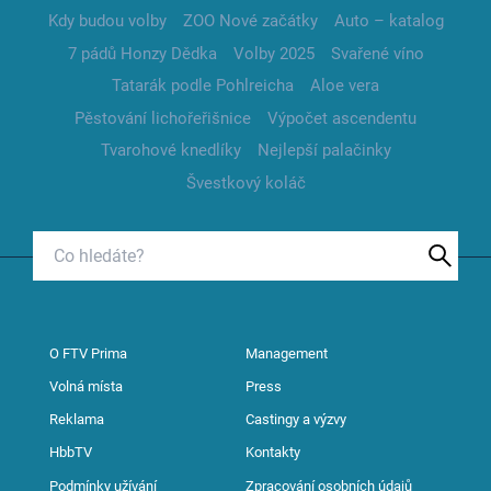
Kdy budou volby
ZOO Nové začátky
Auto – katalog
7 pádů Honzy Dědka
Volby 2025
Svařené víno
Tatarák podle Pohlreicha
Aloe vera
Pěstování lichořeřišnice
Výpočet ascendentu
Tvarohové knedlíky
Nejlepší palačinky
Švestkový koláč
O FTV Prima
Management
Volná místa
Press
Reklama
Castingy a výzvy
HbbTV
Kontakty
Podmínky užívání
Zpracování osobních údajů