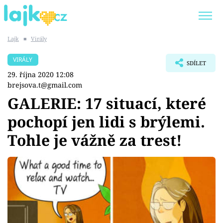
Lajk
■
Virály
Trendy:
KARLOS VÉMOLA
ONLYFANS
VIRÁLY
SDÍLET
SHOPAHOLICADEL
CLASH OF THE STARS
29. října 2020 12:08
brejsova.t@gmail.com
GALERIE: 17 situací, které
pochopí jen lidi s brýlemi.
Témata
Tohle je vážně za trest!
Showbyznys
Youtubeři
Virály