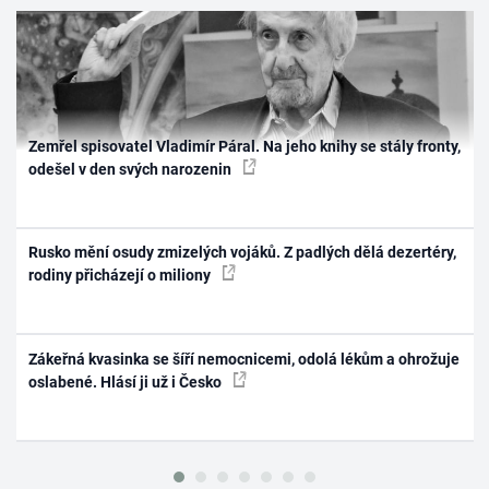
Zemřel spisovatel Vladimír Páral. Na jeho knihy se stály fronty,
odešel v den svých narozenin
Rusko mění osudy zmizelých vojáků. Z padlých dělá dezertéry,
rodiny přicházejí o miliony
Zákeřná kvasinka se šíří nemocnicemi, odolá lékům a ohrožuje
oslabené. Hlásí ji už i Česko