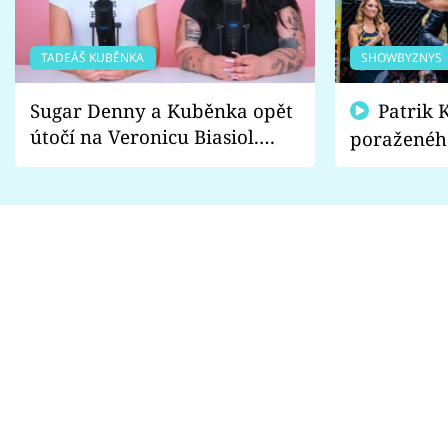
TADEÁŠ KUBĚNKA
SHOWBYZNYS
Sugar Denny a Kuběnka opět
Patrik Kincl se zastal
útočí na Veronicu Biasiol.
poraženéh
Proč je podle nich falešná a
fanoušci n
lže o své nevěře?