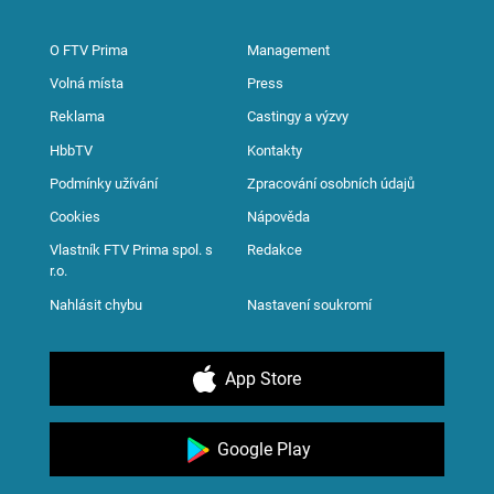
O FTV Prima
Management
Volná místa
Press
Reklama
Castingy a výzvy
HbbTV
Kontakty
Podmínky užívání
Zpracování osobních údajů
Cookies
Nápověda
Vlastník FTV Prima spol. s
Redakce
r.o.
Nahlásit chybu
Nastavení soukromí
App Store
Google Play