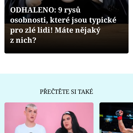
Sex a vztahy
ODHALENO: 9 rysů
Videa
osobnosti, které jsou typické
pro zlé lidi! Máte nějaký
Sledujte prima+
z nich?
Přihlášení
Sledujte nás
PŘEČTĚTE SI TAKÉ