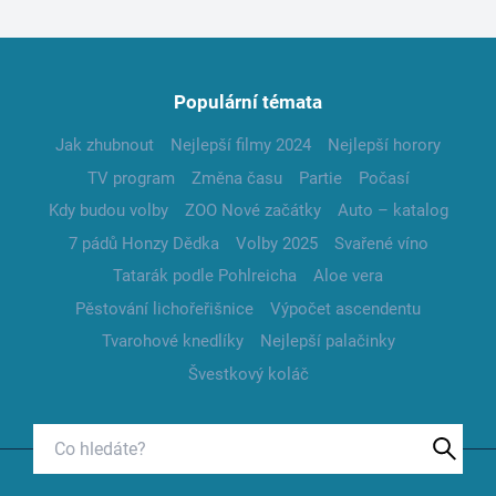
Populární témata
Jak zhubnout
Nejlepší filmy 2024
Nejlepší horory
TV program
Změna času
Partie
Počasí
Kdy budou volby
ZOO Nové začátky
Auto – katalog
7 pádů Honzy Dědka
Volby 2025
Svařené víno
Tatarák podle Pohlreicha
Aloe vera
Pěstování lichořeřišnice
Výpočet ascendentu
Tvarohové knedlíky
Nejlepší palačinky
Švestkový koláč