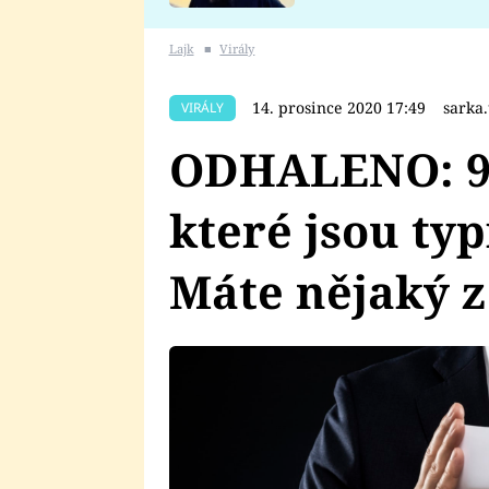
se v Plzni stalo
Lajk
■
Virály
14. prosince 2020 17:49
sarka
VIRÁLY
ODHALENO: 9 
které jsou typ
Máte nějaký z