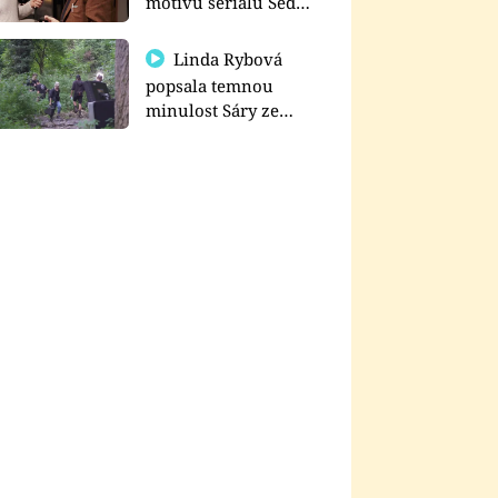
motivu seriálu Sedm
schodů k moci
Linda Rybová
popsala temnou
minulost Sáry ze
seriálu Zákony vlka