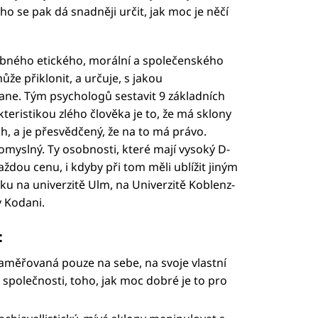
ho se pak dá snadněji určit, jak moc je něčí
ybného etického, morální a společenského
že přiklonit, a určuje, s jakou
ne. Tým psychologů sestavit 9 základních
eristikou zlého člověka je to, že má sklony
, a je přesvědčený, že na to má právo.
omyslný. Ty osobnosti, které mají vysoký D-
aždou cenu, i kdyby při tom měli ublížit jiným
u na univerzitě Ulm, na Univerzitě Koblenz-
v Kodani.
:
zaměřovaná pouze na sebe, na svoje vlastní
r společnosti, toho, jak moc dobré je to pro