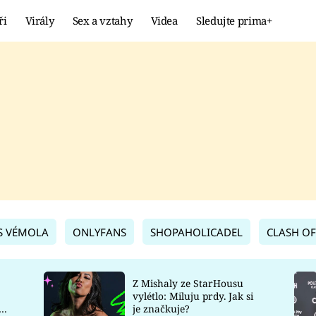
ři
Virály
Sex a vztahy
Videa
Sledujte prima+
Showbyznys
Extrém
VIRÁLY
KURIOZITY
VIDEA
KVÍZY
S VÉMOLA
ONLYFANS
SHOPAHOLICADEL
CLASH OF
Z Mishaly ze StarHousu
vylétlo: Miluju prdy. Jak si
co
je značkuje?