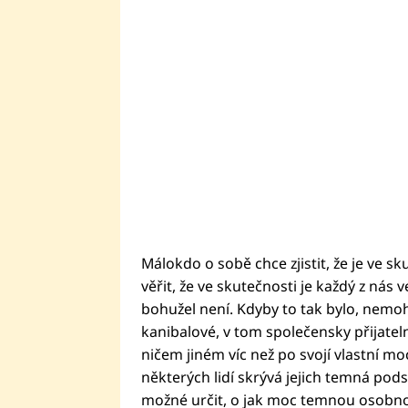
Málokdo o sobě chce zjistit, že je ve sk
věřit, že ve skutečnosti je každý z nás 
bohužel není. Kdyby to tak bylo, nemohl
kanibalové, v tom společensky přijateln
ničem jiném víc než po svojí vlastní m
některých lidí skrývá jejich temná pods
možné určit, o jak moc temnou osobnost