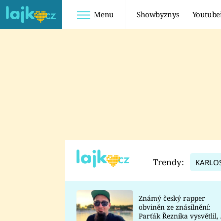
Menu
Showbyznys
Youtube
Youtuberky
Youtubeři
SHOPAHOLICADEL
FATTYPILLOW
ANNA ŠULC
FREESCOOT
SUGAR DENNY
ADAM KAJUMI
LADUŠKA
TADEÁŠ KUBĚNKA
DOMINIKA
DATEL
Trendy:
KARLO
MYSLIVCOVÁ
Známý český rapper
obviněn ze znásilnění:
Parťák Řezníka vysvětlil, 