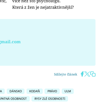
víc,
více než sto psychologů.
Která z žen je nejatraktivnější?
gmail.com
Sdílejte článek
TA
DÁNSKO
KODAŇ
PRÁVO
ULM
ŠPATNÁ OSOBNOST
RYSY ZLÉ OSOBNOSTI