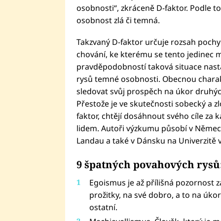
osobnosti“, zkráceně D-faktor. Podle to
osobnost zlá či temná.
Takzvaný D-faktor určuje rozsah poch
chování, ke kterému se tento jedinec mů
pravděpodobností taková situace nasta
rysů temné osobnosti. Obecnou charakt
sledovat svůj prospěch na úkor druhých
Přestože je ve skutečnosti sobecký a zl
faktor, chtějí dosáhnout svého cíle za k
lidem. Autoři výzkumu působí v Německ
Landau a také v Dánsku na Univerzitě 
9 špatných povahových rysů
Egoismus je až přílišná pozornost 
prožitky, na své dobro, a to na úko
ostatní.