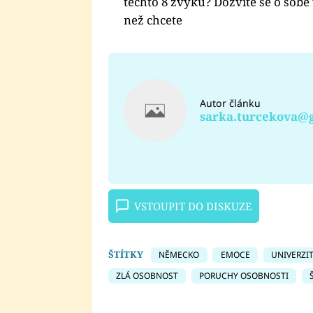
těchto 8 zvyků? Dozvíte se o sobě 
než chcete
Autor článku
sarka.turcekova@
VSTOUPIT DO DISKUZE
ŠTÍTKY
NĚMECKO
EMOCE
UNIVERZI
ZLÁ OSOBNOST
PORUCHY OSOBNOSTI