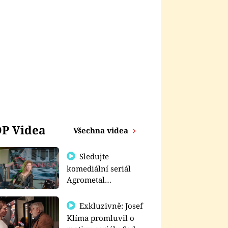
P Videa
Všechna videa
Sledujte
komediální seriál
Agrometal
exkluzivně na
prima+
Exkluzivně: Josef
Klíma promluvil o