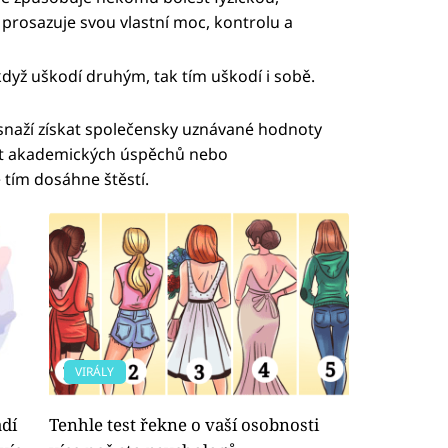
prosazuje svou vlastní moc, kontrolu a
 když uškodí druhým, tak tím uškodí i sobě.
snaží získat společensky uznávané hodnoty
ut akademických úspěchů nebo
e tím dosáhne štěstí.
VIRÁLY
dí
Tenhle test řekne o vaší osobnosti