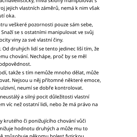
achiavellistický, mívá sklony manipulovat s
roj jejich vlastních záměrů, nemá k nim však
tí oka.
ntru veškeré pozornosti pouze sám sebe,
. Snaží se s ostatními manipulovat ve svůj
ty viny za své vlastní činy.
d druhých lidí se tento jedinec liší tím, že
mu chování. Nechápe, proč by se měl
zodpovědnost.
rodí, takže s tím nemůže mnoho dělat, může
ovat. Nejsou u něj přítomné některé emoce,
pulzivní, neumí se dobře kontrolovat.
neustálý a silný pocit důležitosti vlastní
em víc než ostatní lidi, nebo že má právo na
 krutého či ponižujícího chování vůči
snižuje hodnotu druhých a může mu to
ně způsobuje někomu bolest fyzickou,