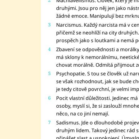
Machiavellismus. Člověk, který je m
druhými. Jsou pro něj jen jako nást
žádné emoce. Manipulují bez mrknu
Narcismus. Každý narcista má v ce
přičemž se neohlíží na city druhých
prospěch jako s loutkami a nemá poci
Zbavení se odpovědnosti a morálky. O
má sklony k nemorálnímu, neetické
chovat morálně. Odmítá přijmout 
Psychopatie. S tou se člověk už na
se však rozhodnout, jak se bude ch
je tedy citově povrchní, je velmi im
Pocit vlastní důležitosti. Jedinec má 
osoby, myslí si, že si zaslouží mnoh
něco, na co jiní nemají.
Sadismus. Jde o dlouhodobé projevy
druhým lidem. Takový jedinec rád 
přinášet slast a uspokojení. Úmysl