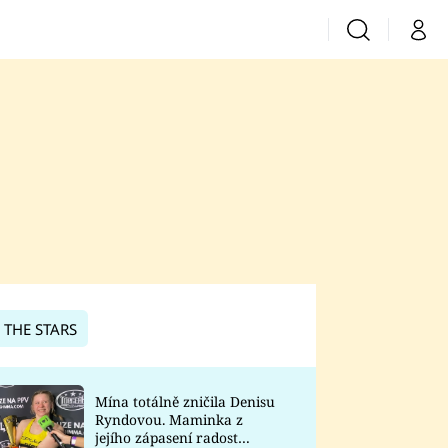
Vyhledávání
Můj 
Prima+
CNN Prima News
Prima Fresh
Prima Living
Prima Zoom
 THE STARS
Prima Lajk
Mína totálně zničila Denisu
Ryndovou. Maminka z
Sledujte nás
jejího zápasení radost