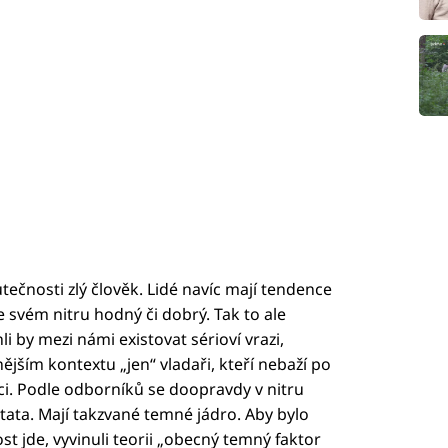
utečnosti zlý člověk. Lidé navíc mají tendence
ve svém nitru hodný či dobrý. Tak to ale
i by mezi námi existovat sérioví vrazi,
ějším kontextu „jen“ vladaři, kteří nebaží po
oci. Podle odborníků se doopravdy v nitru
tata. Mají takzvané temné jádro. Aby bylo
 jde, vyvinuli teorii „obecný temný faktor