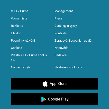
O FTV Prima
Management
Volná místa
Press
Reklama
Castingy a výzvy
HbbTV
Kontakty
Podmínky užívání
Zpracování osobních údajů
Cookies
Nápověda
Vlastník FTV Prima spol. s
Redakce
r.o.
Nahlásit chybu
Nastavení soukromí
App Store
Google Play