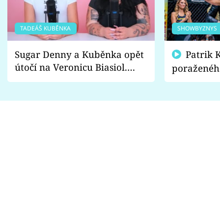
TADEÁŠ KUBĚNKA
SHOWBYZNYS
Sugar Denny a Kuběnka opět
Patrik Kincl se zastal
útočí na Veronicu Biasiol.
poraženéh
Proč je podle nich falešná a
fanoušci n
lže o své nevěře?