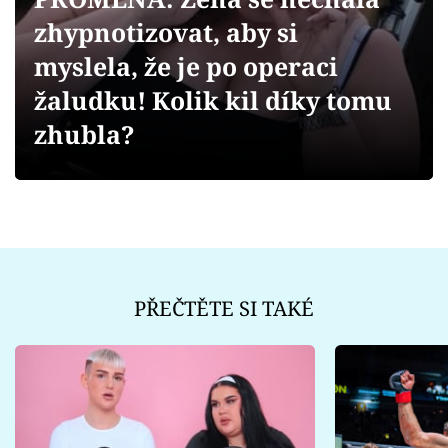
Sex a vztahy
zhypnotizovat, aby si
Videa
myslela, že je po operaci
žaludku! Kolik kil díky tomu
Sledujte prima+
zhubla?
Přihlášení
Sledujte nás
PŘEČTĚTE SI TAKÉ