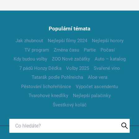
Populární témata
Jak zhubnout
Nejlepší filmy 2024
Nejlepší horory
TV program
Změna času
Partie
Počasí
Kdy budou volby
ZOO Nové začátky
Auto – katalog
7 pádů Honzy Dědka
Volby 2025
Svařené víno
Tatarák podle Pohlreicha
Aloe vera
Pěstování lichořeřišnice
Výpočet ascendentu
Tvarohové knedlíky
Nejlepší palačinky
Švestkový koláč