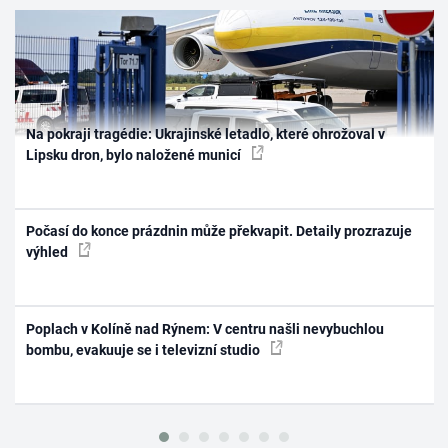
Na pokraji tragédie: Ukrajinské letadlo, které ohrožoval v
Lipsku dron, bylo naložené municí
Počasí do konce prázdnin může překvapit. Detaily prozrazuje
výhled
Poplach v Kolíně nad Rýnem: V centru našli nevybuchlou
bombu, evakuuje se i televizní studio