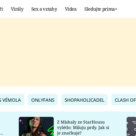
ři
Virály
Sex a vztahy
Videa
Sledujte prima+
Showbyznys
Extrém
VIRÁLY
KURIOZITY
VIDEA
KVÍZY
S VÉMOLA
ONLYFANS
SHOPAHOLICADEL
CLASH OF
Z Mishaly ze StarHousu
vylétlo: Miluju prdy. Jak si
co
je značkuje?