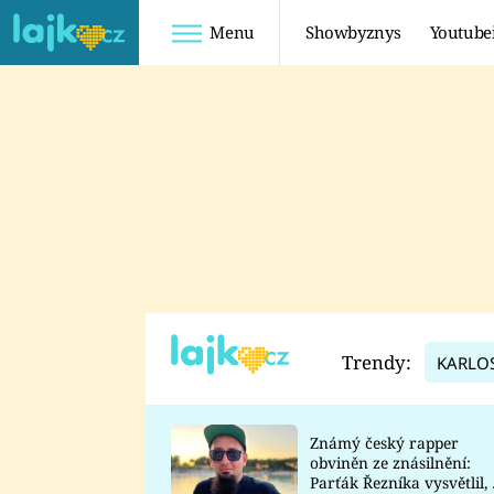
Menu
Showbyznys
Youtube
Youtuberky
Youtubeři
SHOPAHOLICADEL
FATTYPILLOW
ANNA ŠULC
FREESCOOT
SUGAR DENNY
ADAM KAJUMI
LADUŠKA
TADEÁŠ KUBĚNKA
DOMINIKA
DATEL
Trendy:
KARLO
MYSLIVCOVÁ
Známý český rapper
obviněn ze znásilnění:
Parťák Řezníka vysvětlil, 