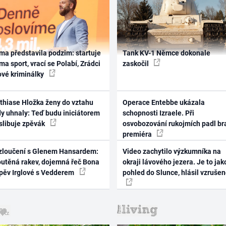
ma představila podzim: startuje
Tank KV-1 Němce dokonale
ma sport, vrací se Polabí, Zrádci
zaskočil
ové kriminálky
thiase Hložka ženy do vztahu
Operace Entebbe ukázala
dy uhnaly: Teď budu iniciátorem
schopnosti Izraele. Při
 slibuje zpěvák
osvobozování rukojmích padl br
premiéra
zloučení s Glenem Hansardem:
Video zachytilo výzkumníka na
outěná rakev, dojemná řeč Bona
okraji lávového jezera. Je to jak
zpěv Irglové s Vedderem
pohled do Slunce, hlásil vzruše