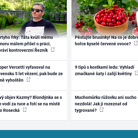
rtyho frky: Táta kvůli mému
Pěstujte brusinky! Na co je dobr
oru málem přišel o práci,
hořce kyselé červené ovoce?
práví kontroverzní Řezník
per Vercetti vyfasoval na
9 tipů s kostkami ledu: Vyhladí
vensku 5 let vězení, pak bude ze
zmačkané šaty i zalijí květiny
mě vyhoštěn
vý objev Kazmy? Blondýnka se s
Muchomůrku růžovku ani sucho
 vodí za ruce a fotí se na místě
nezdolá! Jak ji rozeznat od
ko Rosecká
tygrované?