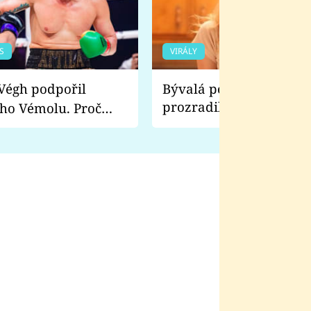
S
VIRÁLY
Bývalá pornoherečka
prozradila, co ji šokova
ho Vémolu. Proč
natáčení Euforie. Vážně
ji zápasit s ním než
bylo drsnější než hanba
 Kinclem?
filmy?