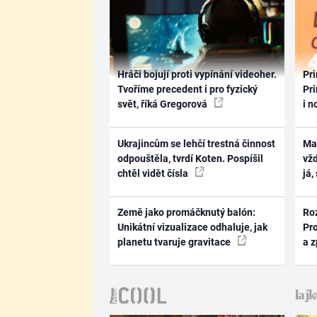
Hráči bojují proti vypínání videoher.
Pri
Tvoříme precedent i pro fyzický
Pri
svět, říká Gregorová
i n
Ukrajincům se lehčí trestná činnost
Ma
odpouštěla, tvrdí Koten. Pospíšil
vž
chtěl vidět čísla
já,
Země jako promáčknutý balón:
Ro
Unikátní vizualizace odhaluje, jak
Pr
planetu tvaruje gravitace
a 