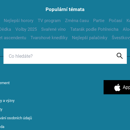
Populární témata
Nejlepší horory
TV program
Změna času
Partie
Počasí
K
Dědka
Volby 2025
Svařené víno
Tatarák podle Pohlreicha
Alo
t ascendentu
Tvarohové knedlíky
Nejlepší palačinky
Švestkov
ement
App
y a výzvy
ty
vání osobních údajů
ěda