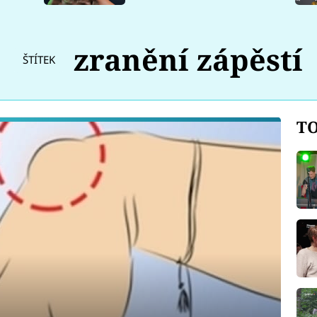
zranění zápěstí
ŠTÍTEK
TO