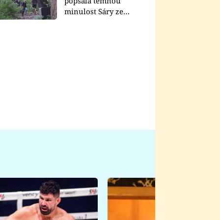
popsala temnou
minulost Sáry ze
seriálu Zákony vlka