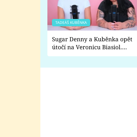
TADEÁŠ KUBĚNKA
Sugar Denny a Kuběnka opět
útočí na Veronicu Biasiol.
Proč je podle nich falešná a
lže o své nevěře?