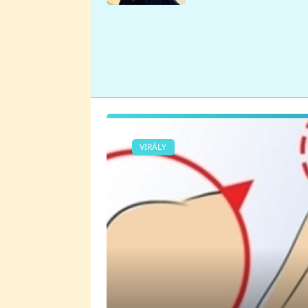
se v Plzni stalo
VIRÁLY