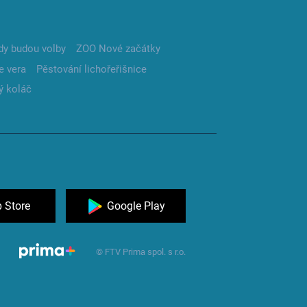
dy budou volby
ZOO Nové začátky
e vera
Pěstování lichořeřišnice
ý koláč
 Store
Google Play
© FTV Prima spol. s r.o.