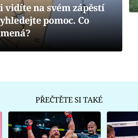
 vidíte na svém zápěstí
vyhledejte pomoc. Co
namená?
PŘEČTĚTE SI TAKÉ