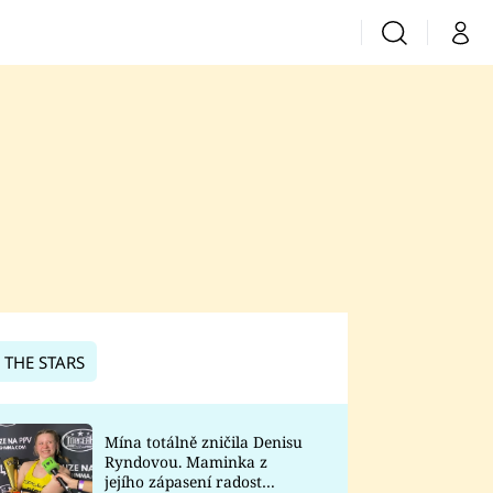
Vyhledávání
Můj 
Prima+
CNN Prima News
Prima Fresh
Prima Living
Prima Zoom
 THE STARS
Prima Lajk
Mína totálně zničila Denisu
Ryndovou. Maminka z
Sledujte nás
jejího zápasení radost