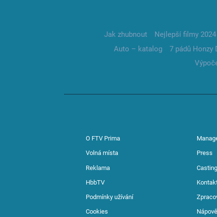
Jak zhubnout
Nejlepší filmy 2024
Auto – katalog
7 pádů Honzy 
Výpoče
O FTV Prima
Manag
Volná místa
Press
Reklama
Casting
HbbTV
Kontak
Podmínky užívání
Zpraco
Cookies
Nápov