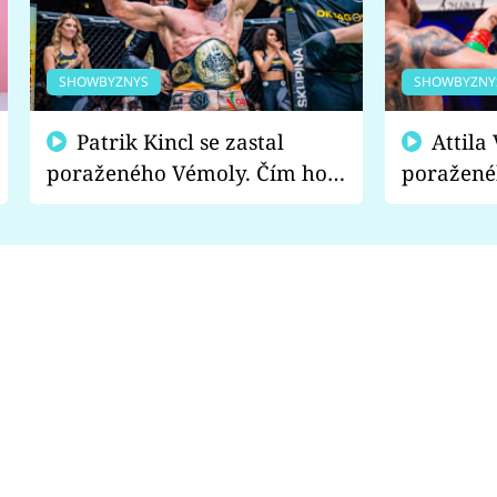
SHOWBYZNYS
SHOWBYZNY
Patrik Kincl se zastal
Attila Végh podpořil
poraženého Vémoly. Čím ho
poražené
fanoušci naštvali?
chce radě
s vítězem