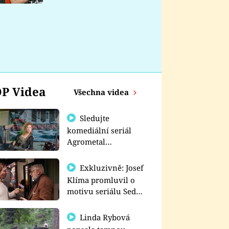
nemá
P Videa
Všechna videa
Sledujte
komediální seriál
Agrometal
exkluzivně na
prima+
Exkluzivně: Josef
Klíma promluvil o
motivu seriálu Sedm
schodů k moci
Linda Rybová