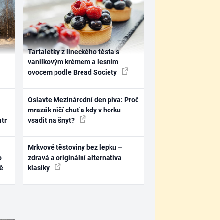
Tartaletky z lineckého těsta s
vanilkovým krémem a lesním
ovocem podle Bread Society
Oslavte Mezinárodní den piva: Proč
mrazák ničí chuť a kdy v horku
atr
vsadit na šnyt?
Mrkvové těstoviny bez lepku –
o
zdravá a originální alternativa
ně
klasiky