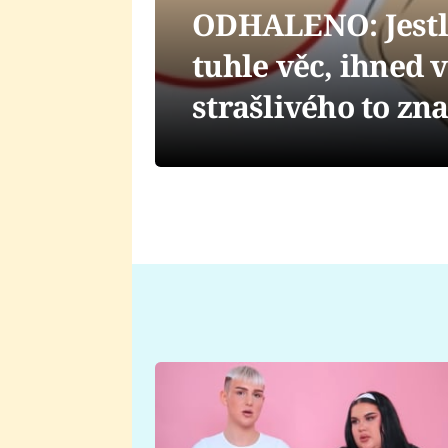
ODHALENO: Jestli
tuhle věc, ihned 
strašlivého to z