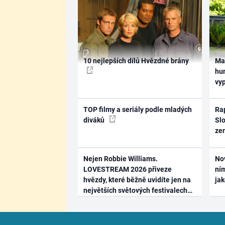
10 nejlepších dílů Hvězdné brány
Ma
hum
vy
TOP filmy a seriály podle mladých
Rap
diváků
Slo
ze
Nejen Robbie Williams.
No
LOVESTREAM 2026 přiveze
ním
hvězdy, které běžně uvidíte jen na
ja
největších světových festivalech