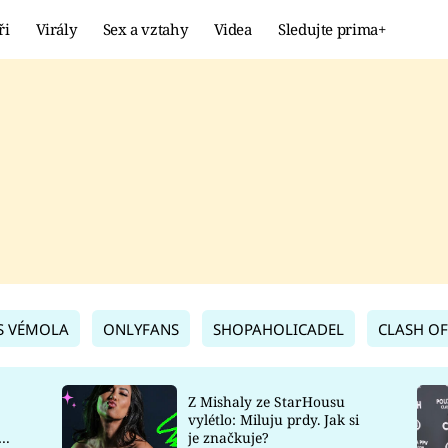
ři
Virály
Sex a vztahy
Videa
Sledujte prima+
Showbyznys
Extrém
VIRÁLY
KURIOZITY
VIDEA
KVÍZY
S VÉMOLA
ONLYFANS
SHOPAHOLICADEL
CLASH OF
Z Mishaly ze StarHousu
vylétlo: Miluju prdy. Jak si
co
je značkuje?