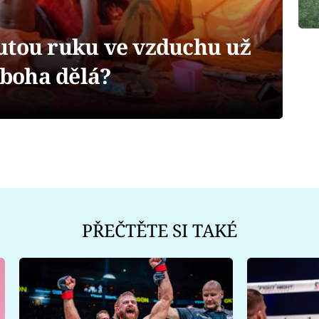
utou ruku ve vzduchu už
oboha dělá?
PŘEČTĚTE SI TAKÉ