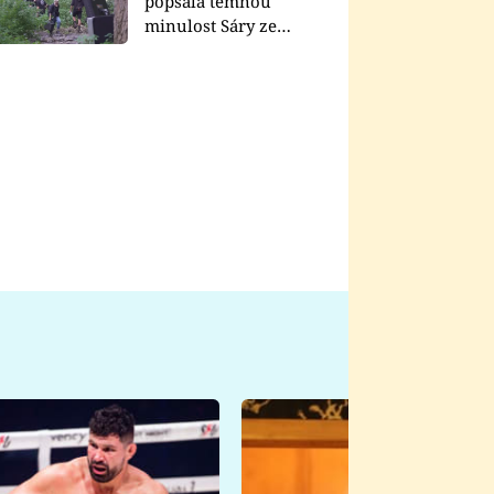
popsala temnou
minulost Sáry ze
seriálu Zákony vlka