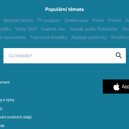
Populární témata
Nejlepší horory
TV program
Změna času
Partie
Počasí
K
Dědka
Volby 2025
Svařené víno
Tatarák podle Pohlreicha
Alo
t ascendentu
Tvarohové knedlíky
Nejlepší palačinky
Švestkov
ement
App
y a výzvy
ty
vání osobních údajů
ěda