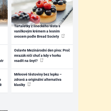
Tartaletky z lineckého těsta s
vanilkovým krémem a lesním
ovocem podle Bread Society
Oslavte Mezinárodní den piva: Proč
mrazák ničí chuť a kdy v horku
atr
vsadit na šnyt?
Mrkvové těstoviny bez lepku –
o
zdravá a originální alternativa
ně
klasiky