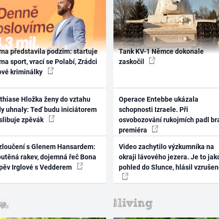
ma představila podzim: startuje
Tank KV-1 Němce dokonale
ma sport, vrací se Polabí, Zrádci
zaskočil
ové kriminálky
thiase Hložka ženy do vztahu
Operace Entebbe ukázala
dy uhnaly: Teď budu iniciátorem
schopnosti Izraele. Při
 slibuje zpěvák
osvobozování rukojmích padl br
premiéra
zloučení s Glenem Hansardem:
Video zachytilo výzkumníka na
outěná rakev, dojemná řeč Bona
okraji lávového jezera. Je to jak
zpěv Irglové s Vedderem
pohled do Slunce, hlásil vzruše