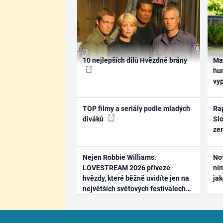
10 nejlepších dílů Hvězdné brány
Ma
hum
vy
TOP filmy a seriály podle mladých
Rap
diváků
Slo
ze
Nejen Robbie Williams.
No
LOVESTREAM 2026 přiveze
ním
hvězdy, které běžně uvidíte jen na
ja
největších světových festivalech