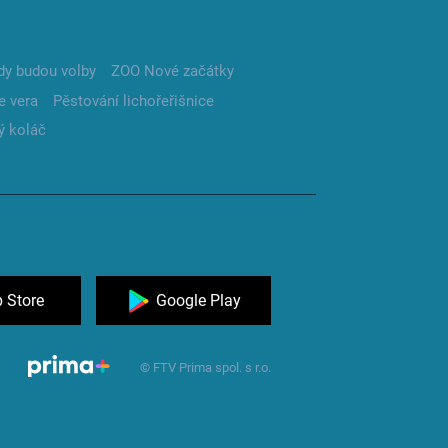
dy budou volby
ZOO Nové začátky
e vera
Pěstování lichořeřišnice
ý koláč
 Store
Google Play
© FTV Prima spol. s r.o.