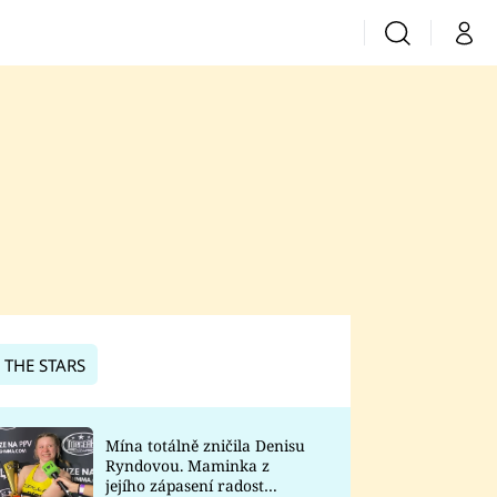
Vyhledávání
Můj 
Prima+
CNN Prima News
Prima Fresh
Prima Living
Prima Zoom
 THE STARS
Prima Lajk
Mína totálně zničila Denisu
Ryndovou. Maminka z
Sledujte nás
jejího zápasení radost