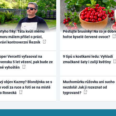
rtyho frky: Táta kvůli mému
Pěstujte brusinky! Na co je dobr
oru málem přišel o práci,
hořce kyselé červené ovoce?
práví kontroverzní Řezník
per Vercetti vyfasoval na
9 tipů s kostkami ledu: Vyhladí
vensku 5 let vězení, pak bude ze
zmačkané šaty i zalijí květiny
mě vyhoštěn
vý objev Kazmy? Blondýnka se s
Muchomůrku růžovku ani sucho
 vodí za ruce a fotí se na místě
nezdolá! Jak ji rozeznat od
ko Rosecká
tygrované?