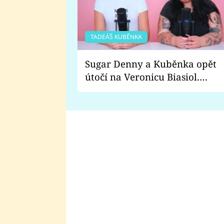
TADEÁŠ KUBĚNKA
Sugar Denny a Kuběnka opět
útočí na Veronicu Biasiol.
Proč je podle nich falešná a
lže o své nevěře?