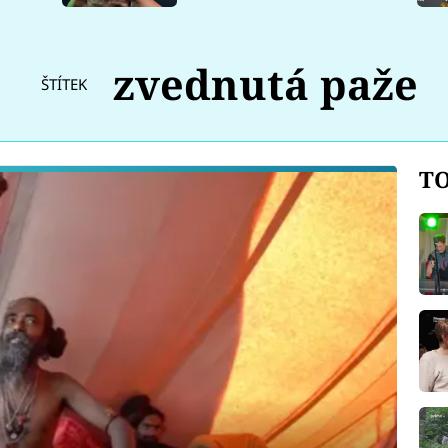
zvednutá paže
ŠTÍTEK
TO