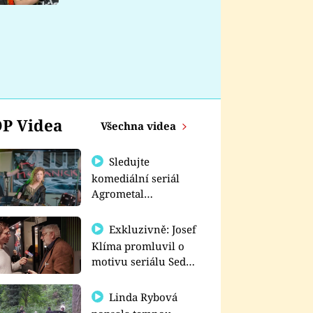
nemá
P Videa
Všechna videa
Sledujte
komediální seriál
Agrometal
exkluzivně na
prima+
Exkluzivně: Josef
Klíma promluvil o
motivu seriálu Sedm
schodů k moci
Linda Rybová