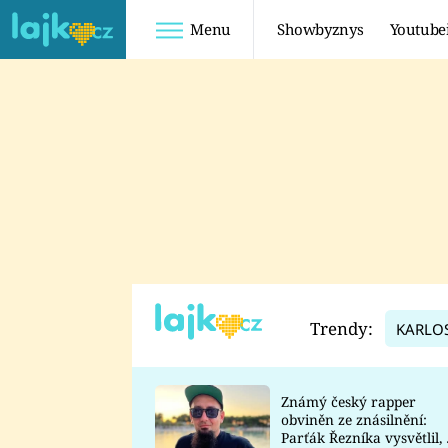
Menu
Showbyznys
Youtube
Youtuberky
Youtubeři
SHOPAHOLICADEL
FATTYPILLOW
ANNA ŠULC
FREESCOOT
SUGAR DENNY
ADAM KAJUMI
LADUŠKA
TADEÁŠ KUBĚNKA
DOMINIKA
DATEL
Trendy:
KARLO
MYSLIVCOVÁ
Známý český rapper
obviněn ze znásilnění:
Parťák Řezníka vysvětlil, 