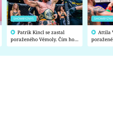
SHOWBYZNYS
SHOWBYZNY
Patrik Kincl se zastal
Attila Végh podpořil
poraženého Vémoly. Čím ho
poražené
fanoušci naštvali?
chce radě
s vítězem