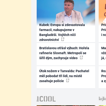
Kubek: Evropa si zdevastovala
Pri
farmacii, nakupujeme v
Pri
Bangladéši. Vojtěch ničí
i n
zdravotnictví
Bratislavou otřásl výbuch: Hořela
Ma
rafinerie Slovnaft. Metropolí se
vž
šířil dým, zachycuje video
já,
Útok nožem v Tanvaldu: Pachatel
Ro
měl pobodat tři lidi, na místě
Pr
zasahuje policie
a 