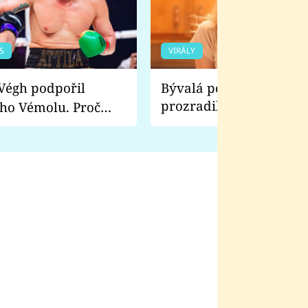
S
VIRÁLY
Bývalá pornoherečka
prozradila, co ji šokova
ho Vémolu. Proč
natáčení Euforie. Vážně
ji zápasit s ním než
bylo drsnější než hanba
 Kinclem?
filmy?