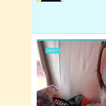
se v Plzni stalo
VIRÁLY