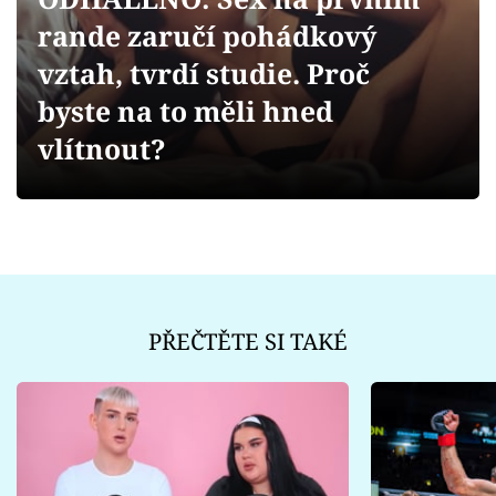
Sex a vztahy
rande zaručí pohádkový
Videa
vztah, tvrdí studie. Proč
byste na to měli hned
Sledujte prima+
vlítnout?
Přihlášení
Sledujte nás
PŘEČTĚTE SI TAKÉ