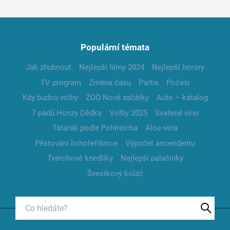
Populární témata
Jak zhubnout
Nejlepší filmy 2024
Nejlepší horory
TV program
Změna času
Partie
Počasí
Kdy budou volby
ZOO Nové začátky
Auto – katalog
7 pádů Honzy Dědka
Volby 2025
Svařené víno
Tatarák podle Pohlreicha
Aloe vera
Pěstování lichořeřišnice
Výpočet ascendentu
Tvarohové knedlíky
Nejlepší palačinky
Švestkový koláč