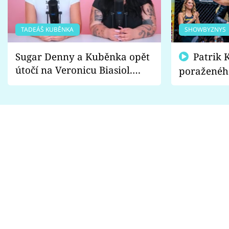
TADEÁŠ KUBĚNKA
SHOWBYZNYS
Sugar Denny a Kuběnka opět
Patrik Kincl se zastal
útočí na Veronicu Biasiol.
poraženéh
Proč je podle nich falešná a
fanoušci n
lže o své nevěře?