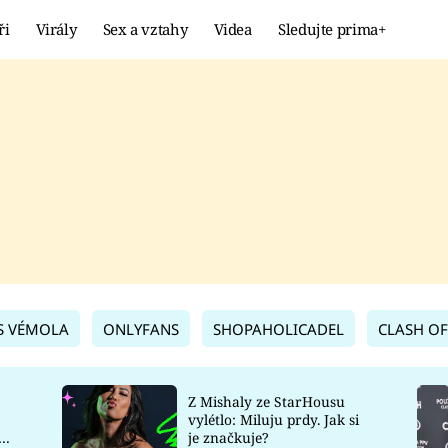
ři
Virály
Sex a vztahy
Videa
Sledujte prima+
Showbyznys
Extrém
VIRÁLY
KURIOZITY
VIDEA
KVÍZY
S VÉMOLA
ONLYFANS
SHOPAHOLICADEL
CLASH OF
Z Mishaly ze StarHousu
vylétlo: Miluju prdy. Jak si
co
je značkuje?