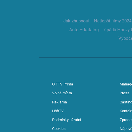
Jak zhubnout
Nejlepší filmy 2024
Auto – katalog
7 pádů Honzy 
Výpoče
O FTV Prima
Manag
Volná místa
Press
Reklama
Casting
HbbTV
Kontak
Podmínky užívání
Zpraco
Cookies
Nápov