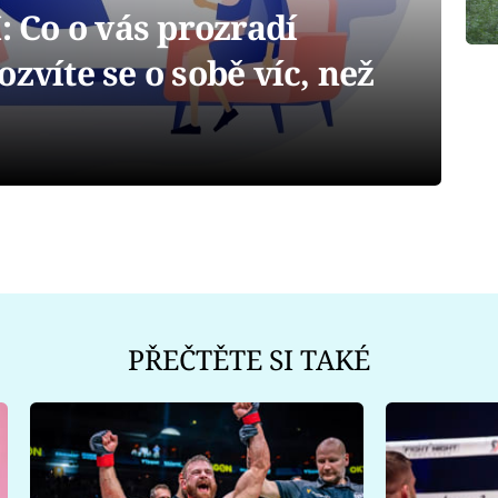
Co o vás prozradí
zvíte se o sobě víc, než
PŘEČTĚTE SI TAKÉ