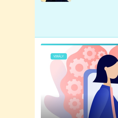
se v Plzni stalo
VIRÁLY