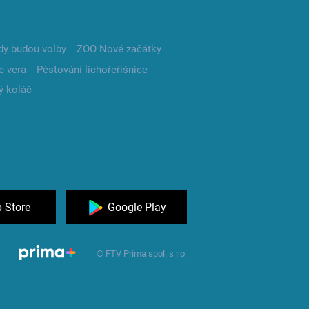
dy budou volby
ZOO Nové začátky
e vera
Pěstování lichořeřišnice
ý koláč
 Store
Google Play
© FTV Prima spol. s r.o.