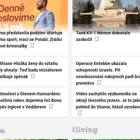
ma představila podzim: startuje
Tank KV-1 Němce dokonale
ma sport, vrací se Polabí, Zrádci
zaskočil
ové kriminálky
thiase Hložka ženy do vztahu
Operace Entebbe ukázala
dy uhnaly: Teď budu iniciátorem
schopnosti Izraele. Při
 slibuje zpěvák
osvobozování rukojmích padl br
premiéra
zloučení s Glenem Hansardem:
Video zachytilo výzkumníka na
outěná rakev, dojemná řeč Bona
okraji lávového jezera. Je to jak
zpěv Irglové s Vedderem
pohled do Slunce, hlásil vzruše