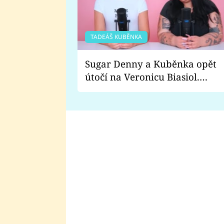
TADEÁŠ KUBĚNKA
Sugar Denny a Kuběnka opět
útočí na Veronicu Biasiol.
Proč je podle nich falešná a
lže o své nevěře?