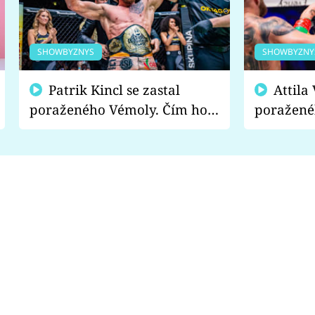
SHOWBYZNYS
SHOWBYZNY
Patrik Kincl se zastal
Attila Végh podpořil
poraženého Vémoly. Čím ho
poražené
fanoušci naštvali?
chce radě
s vítězem