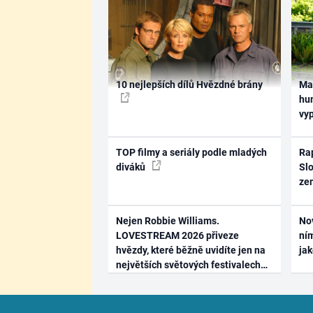
10 nejlepších dílů Hvězdné brány
Ma
hum
vy
TOP filmy a seriály podle mladých
Rap
diváků
Slo
ze
Nejen Robbie Williams.
No
LOVESTREAM 2026 přiveze
ním
hvězdy, které běžně uvidíte jen na
ja
největších světových festivalech