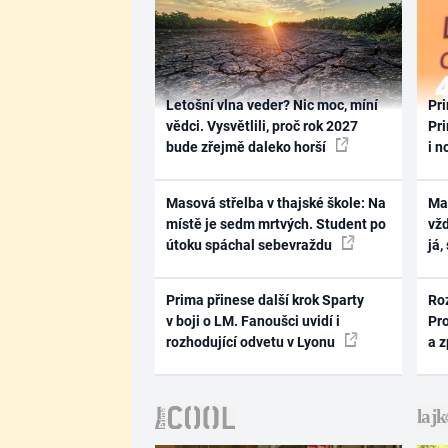
Letošní vlna veder? Nic moc, míní
Pri
vědci. Vysvětlili, proč rok 2027
Pri
bude zřejmě daleko horší
i n
Masová střelba v thajské škole: Na
Ma
místě je sedm mrtvých. Student po
vž
útoku spáchal sebevraždu
já,
Prima přinese další krok Sparty
Ro
v boji o LM. Fanoušci uvidí i
Pr
rozhodující odvetu v Lyonu
a 