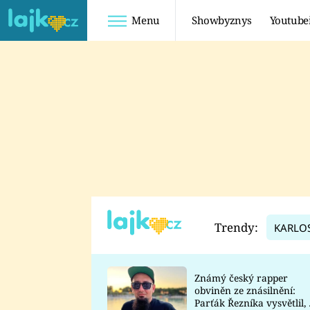
Menu
Showbyznys
Youtube
Youtuberky
Youtubeři
SHOPAHOLICADEL
FATTYPILLOW
ANNA ŠULC
FREESCOOT
SUGAR DENNY
ADAM KAJUMI
LADUŠKA
TADEÁŠ KUBĚNKA
DOMINIKA
DATEL
Trendy:
KARLO
MYSLIVCOVÁ
Známý český rapper
obviněn ze znásilnění:
Parťák Řezníka vysvětlil, 