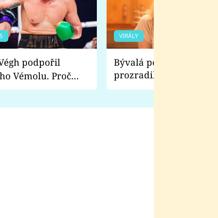
S
VIRÁLY
Bývalá pornoherečka
prozradila, co ji šokova
ho Vémolu. Proč
natáčení Euforie. Vážně
ji zápasit s ním než
bylo drsnější než hanba
 Kinclem?
filmy?