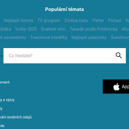
Populární témata
Nejlepší horory
TV program
Změna času
Partie
Počasí
K
Dědka
Volby 2025
Svařené víno
Tatarák podle Pohlreicha
Alo
t ascendentu
Tvarohové knedlíky
Nejlepší palačinky
Švestkov
ement
App
y a výzvy
ty
vání osobních údajů
ěda