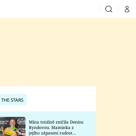
Vyhledávání
Můj 
Prima+
CNN Prima News
Prima Fresh
Prima Living
Prima Zoom
 THE STARS
Prima Lajk
Mína totálně zničila Denisu
Ryndovou. Maminka z
Sledujte nás
jejího zápasení radost