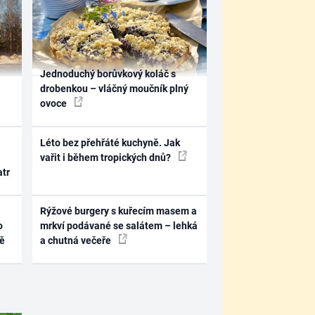
Jednoduchý borůvkový koláč s
drobenkou – vláčný moučník plný
ovoce
Léto bez přehřáté kuchyně. Jak
vařit i během tropických dnů?
atr
Rýžové burgery s kuřecím masem a
o
mrkví podávané se salátem – lehká
ně
a chutná večeře