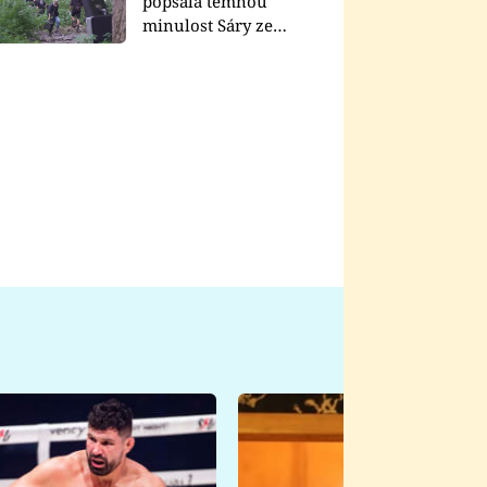
popsala temnou
minulost Sáry ze
seriálu Zákony vlka