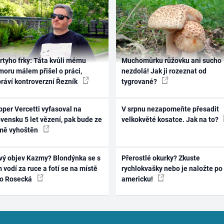
rtyho frky: Táta kvůli mému
Muchomůrku růžovku ani sucho
oru málem přišel o práci,
nezdolá! Jak ji rozeznat od
práví kontroverzní Řezník
tygrované?
per Vercetti vyfasoval na
V srpnu nezapomeňte přesadit
vensku 5 let vězení, pak bude ze
velkokvěté kosatce. Jak na to?
mě vyhoštěn
vý objev Kazmy? Blondýnka se s
Přerostlé okurky? Zkuste
 vodí za ruce a fotí se na místě
rychlokvašky nebo je naložte po
ko Rosecká
americku!