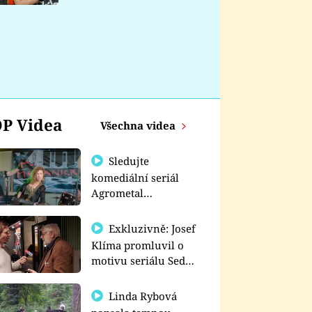
nemá
P Videa
Všechna videa
Sledujte
komediální seriál
Agrometal
exkluzivně na
prima+
Exkluzivně: Josef
Klíma promluvil o
motivu seriálu Sedm
schodů k moci
Linda Rybová