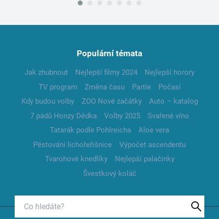
Populární témata
Jak zhubnout
Nejlepší filmy 2024
Nejlepší horory
TV program
Změna času
Partie
Počasí
Kdy budou volby
ZOO Nové začátky
Auto – katalog
7 pádů Honzy Dědka
Volby 2025
Svařené víno
Tatarák podle Pohlreicha
Aloe vera
Pěstování lichořeřišnice
Výpočet ascendentu
Tvarohové knedlíky
Nejlepší palačinky
Švestkový koláč