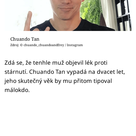
Sex a vztahy
Videa
Sledujte prima+
Chuando Tan
Zdroj: © chuando_chuandoandfrey / Instagram
Přihlášení
Zdá se, že tenhle muž objevil lék proti
stárnutí. Chuando Tan vypadá na dvacet let,
Sledujte nás
jeho skutečný věk by mu přitom tipoval
málokdo.