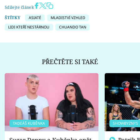
Sdílejte článek
ŠTÍTKY
ASIATÉ
MLADISTVÍ VZHLED
LIDI KTEŘÍ NESTÁRNOU
CHUANDO TAN
PŘEČTĚTE SI TAKÉ
TADEÁŠ KUBĚNKA
SHOWBYZNYS
Sugar Denny a Kuběnka opět
Patrik Kincl se zastal