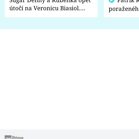
útočí na Veronicu Biasiol.
poraženéh
Proč je podle nich falešná a
fanoušci n
lže o své nevěře?