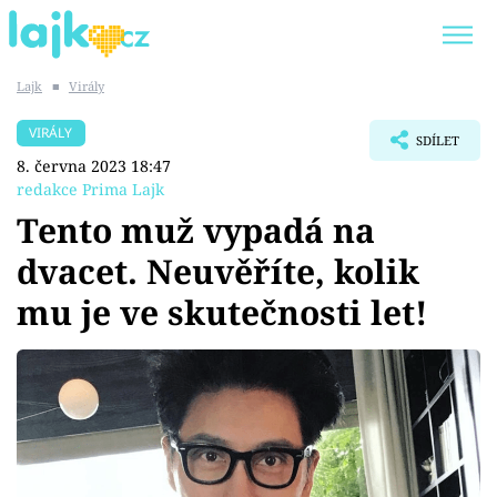
Lajk
■
Virály
Trendy:
KARLOS VÉMOLA
ONLYFANS
VIRÁLY
SDÍLET
SHOPAHOLICADEL
CLASH OF THE STARS
8. června 2023 18:47
redakce Prima Lajk
Tento muž vypadá na
dvacet. Neuvěříte, kolik
Témata
mu je ve skutečnosti let!
Showbyznys
Youtubeři
Virály