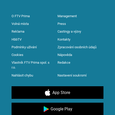
O FTV Prima
Management
Volná místa
Press
Reklama
Castingy a výzvy
HbbTV
Kontakty
Podmínky užívání
Zpracování osobních údajů
Cookies
Nápověda
Vlastník FTV Prima spol. s
Redakce
r.o.
Nahlásit chybu
Nastavení soukromí
App Store
Google Play