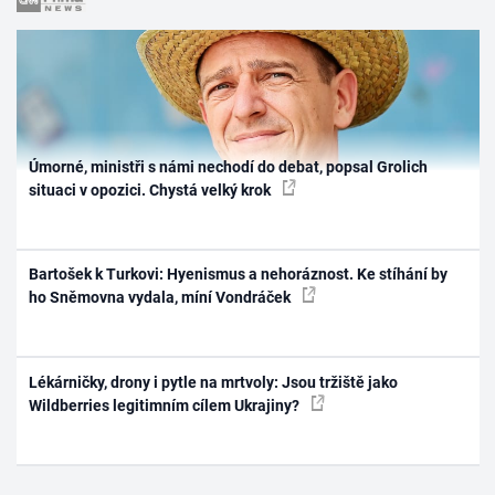
Úmorné, ministři s námi nechodí do debat, popsal Grolich
situaci v opozici. Chystá velký krok
Bartošek k Turkovi: Hyenismus a nehoráznost. Ke stíhání by
ho Sněmovna vydala, míní Vondráček
Lékárničky, drony i pytle na mrtvoly: Jsou tržiště jako
Wildberries legitimním cílem Ukrajiny?