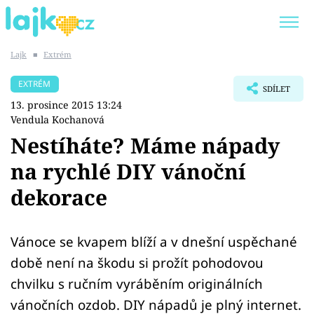
Lajk
■
Extrém
Trendy:
KARLOS VÉMOLA
ONLYFANS
EXTRÉM
SDÍLET
SHOPAHOLICADEL
CLASH OF THE STARS
13. prosince 2015 13:24
Vendula Kochanová
Nestíháte? Máme nápady
na rychlé DIY vánoční
Témata
dekorace
Showbyznys
Vánoce se kvapem blíží a v dnešní uspěchané
Youtubeři
době není na škodu si prožít pohodovou
Virály
chvilku s ručním vyráběním originálních
vánočních ozdob. DIY nápadů je plný internet.