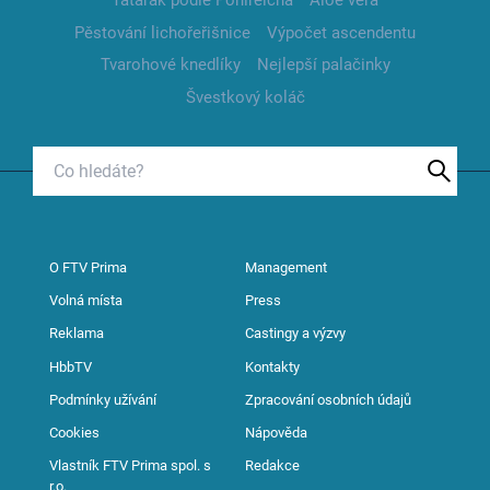
Tatarák podle Pohlreicha
Aloe vera
Pěstování lichořeřišnice
Výpočet ascendentu
Tvarohové knedlíky
Nejlepší palačinky
Švestkový koláč
O FTV Prima
Management
Volná místa
Press
Reklama
Castingy a výzvy
HbbTV
Kontakty
Podmínky užívání
Zpracování osobních údajů
Cookies
Nápověda
Vlastník FTV Prima spol. s
Redakce
r.o.