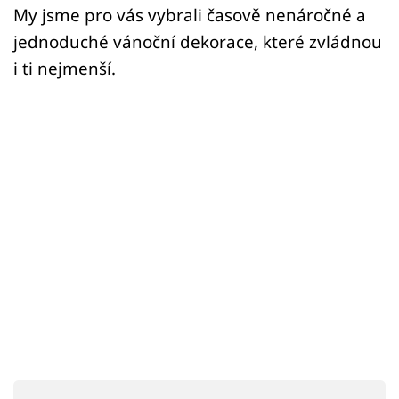
Sex a vztahy
My jsme pro vás vybrali časově nenáročné a
jednoduché vánoční dekorace, které zvládnou
Videa
i ti nejmenší.
Sledujte prima+
Přihlášení
Sledujte nás