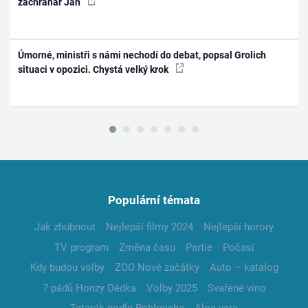
záchranář Jan
Úmorné, ministři s námi nechodí do debat, popsal Grolich
situaci v opozici. Chystá velký krok
Populární témata
Jak zhubnout
Nejlepší filmy 2024
Nejlepší horory
TV program
Změna času
Partie
Počasí
Kdy budou volby
ZOO Nové začátky
Auto – katalog
7 pádů Honzy Dědka
Volby 2025
Svařené víno