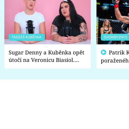
TADEÁŠ KUBĚNKA
SHOWBYZNYS
Sugar Denny a Kuběnka opět
Patrik Kincl se zastal
útočí na Veronicu Biasiol.
poraženéh
Proč je podle nich falešná a
fanoušci n
lže o své nevěře?