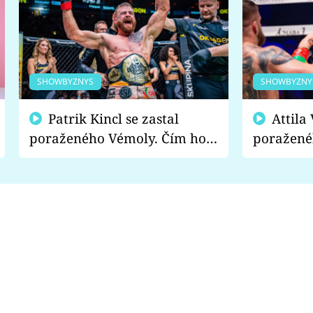
SHOWBYZNYS
SHOWBYZNY
Patrik Kincl se zastal
Attila Végh podpořil
poraženého Vémoly. Čím ho
poražené
fanoušci naštvali?
chce radě
s vítězem