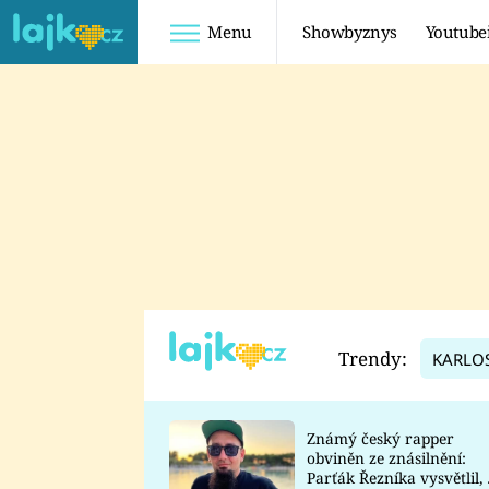
Menu
Showbyznys
Youtube
Youtuberky
Youtubeři
SHOPAHOLICADEL
FATTYPILLOW
ANNA ŠULC
FREESCOOT
SUGAR DENNY
ADAM KAJUMI
LADUŠKA
TADEÁŠ KUBĚNKA
DOMINIKA
DATEL
Trendy:
KARLO
MYSLIVCOVÁ
Známý český rapper
obviněn ze znásilnění:
Parťák Řezníka vysvětlil, 