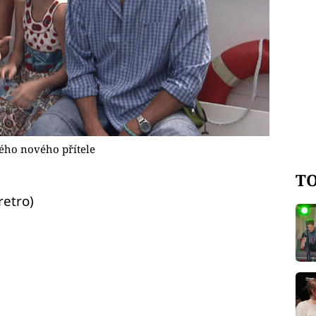
vého nového přítele
TO
retro)