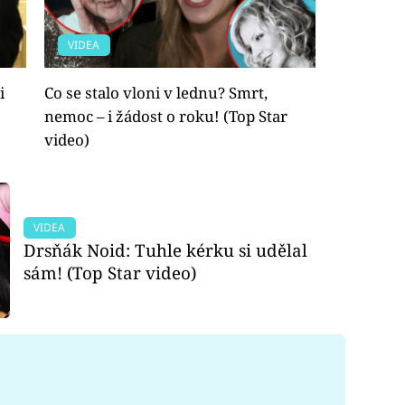
VIDEA
i
Co se stalo vloni v lednu? Smrt,
nemoc – i žádost o roku! (Top Star
video)
VIDEA
Drsňák Noid: Tuhle kérku si udělal
sám! (Top Star video)