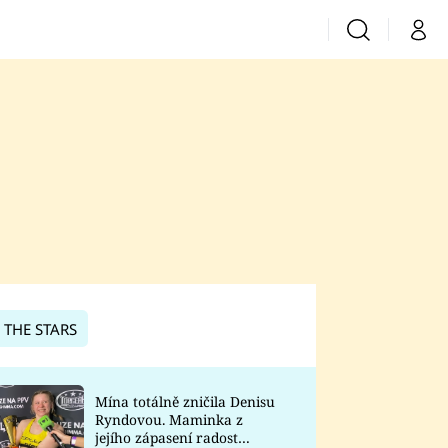
Vyhledávání
Můj 
Prima+
CNN Prima News
Prima Fresh
Prima Living
Prima Zoom
 THE STARS
Prima Lajk
Mína totálně zničila Denisu
Ryndovou. Maminka z
Sledujte nás
jejího zápasení radost