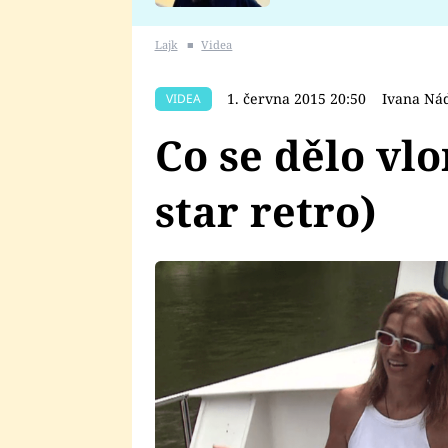
se v Plzni stalo
Lajk
■
Videa
1. června 2015 20:50
Ivana Ná
VIDEA
Co se dělo vlo
star retro)