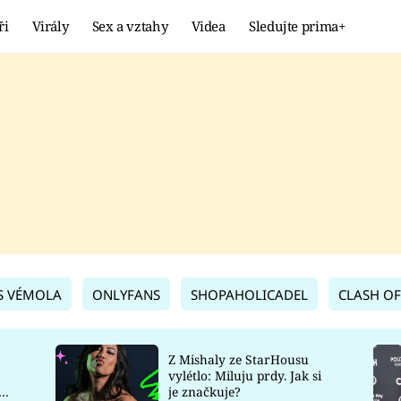
ři
Virály
Sex a vztahy
Videa
Sledujte prima+
Showbyznys
Extrém
VIRÁLY
KURIOZITY
VIDEA
KVÍZY
S VÉMOLA
ONLYFANS
SHOPAHOLICADEL
CLASH OF
Z Mishaly ze StarHousu
vylétlo: Miluju prdy. Jak si
co
je značkuje?