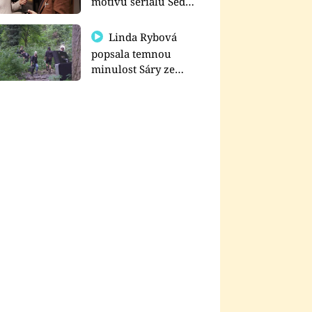
motivu seriálu Sedm
schodů k moci
Linda Rybová
popsala temnou
minulost Sáry ze
seriálu Zákony vlka