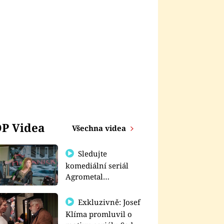
P Videa
Všechna videa
Sledujte
komediální seriál
Agrometal
exkluzivně na
prima+
Exkluzivně: Josef
Klíma promluvil o