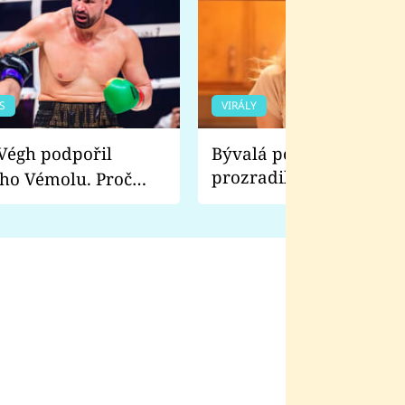
S
VIRÁLY
Bývalá pornoherečka
prozradila, co ji šokova
ho Vémolu. Proč
natáčení Euforie. Vážně
ji zápasit s ním než
bylo drsnější než hanba
 Kinclem?
filmy?