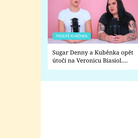
TADEÁŠ KUBĚNKA
Sugar Denny a Kuběnka opět
útočí na Veronicu Biasiol.
Proč je podle nich falešná a
lže o své nevěře?