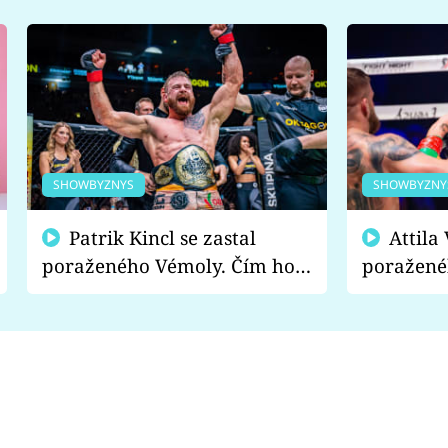
SHOWBYZNYS
SHOWBYZNY
Patrik Kincl se zastal
Attila Végh podpořil
poraženého Vémoly. Čím ho
poražené
fanoušci naštvali?
chce radě
s vítězem