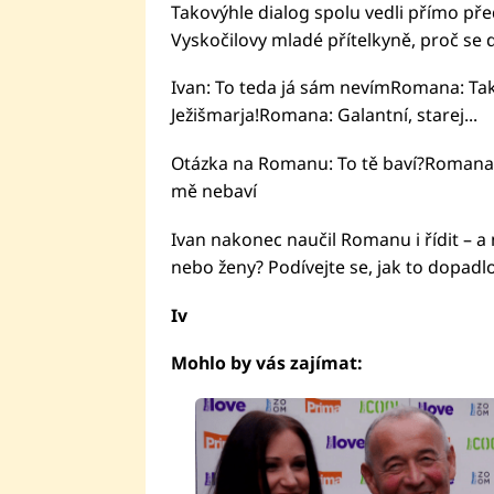
Takovýhle dialog spolu vedli přímo př
Vyskočilovy mladé přítelkyně, proč se 
Ivan: To teda já sám nevímRomana: Tak 
Ježišmarja!Romana: Galantní, starej...
Otázka na Romanu: To tě baví?Romana:
mě nebaví
Ivan nakonec naučil Romanu i řídit – a n
nebo ženy? Podívejte se, jak to dopad
Iv
Mohlo by vás zajímat: