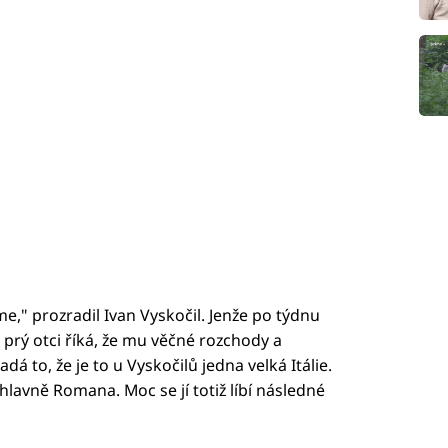
," prozradil Ivan Vyskočil. Jenže po týdnu
 prý otci říká, že mu věčné rozchody a
 to, že je to u Vyskočilů jedna velká Itálie.
hlavně Romana. Moc se jí totiž líbí následné