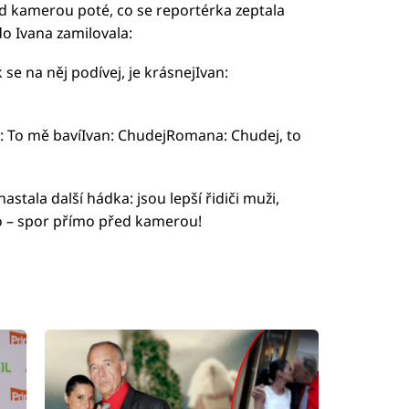
ed kamerou poté, co se reportérka zeptala
do Ivana zamilovala:
se na něj podívej, je krásnejIvan:
 To mě bavíIvan: ChudejRomana: Chudej, to
astala další hádka: jsou lepší řidiči muži,
lo – spor přímo před kamerou!