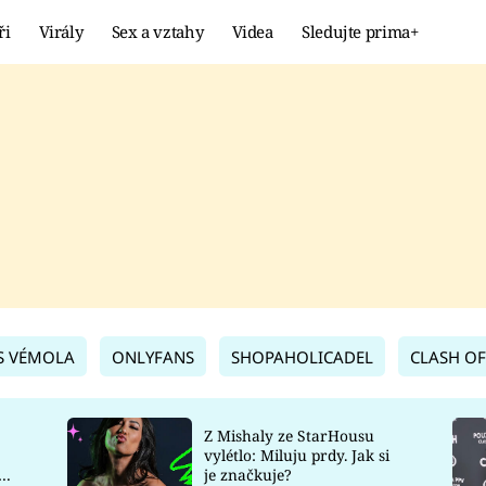
ři
Virály
Sex a vztahy
Videa
Sledujte prima+
Showbyznys
Extrém
VIRÁLY
KURIOZITY
VIDEA
KVÍZY
S VÉMOLA
ONLYFANS
SHOPAHOLICADEL
CLASH OF
Z Mishaly ze StarHousu
vylétlo: Miluju prdy. Jak si
co
je značkuje?