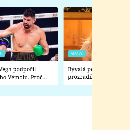
S
VIRÁLY
Bývalá pornoherečka
prozradila, co ji šokova
ho Vémolu. Proč
natáčení Euforie. Vážně
ji zápasit s ním než
bylo drsnější než hanba
 Kinclem?
filmy?