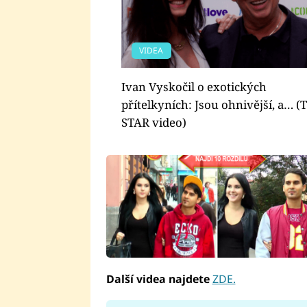
VIDEA
Ivan Vyskočil o exotických
přítelkyních: Jsou ohnivější, a… (
STAR video)
Další videa najdete
ZDE.