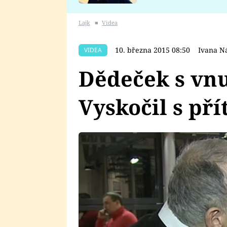
se v Plzni stalo
Lajk
■
Videa
10. března 2015 08:50
Ivana N
VIDEA
Dědeček s vn
Vyskočil s pří