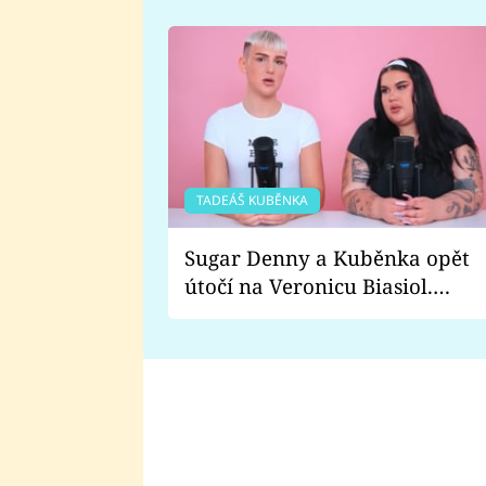
TADEÁŠ KUBĚNKA
Sugar Denny a Kuběnka opět
útočí na Veronicu Biasiol.
Proč je podle nich falešná a
lže o své nevěře?