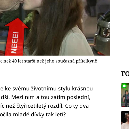
c než 40 let starší než jeho současná přítelkyně
TO
uje ke svému životnímu stylu krásnou
adší. Mezi ním a tou zatím poslední,
íc než čtyřicetiletý rozdíl. Co ty dva
čila mladé dívky tak letí?