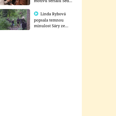
motivu seriálu Sedm
schodů k moci
Linda Rybová
popsala temnou
minulost Sáry ze
seriálu Zákony vlka