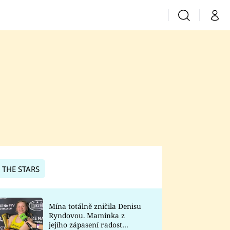
Vyhledávání
Můj 
Prima+
CNN Prima News
Prima Fresh
Prima Living
Prima Zoom
 THE STARS
Prima Lajk
Mína totálně zničila Denisu
Ryndovou. Maminka z
Sledujte nás
jejího zápasení radost