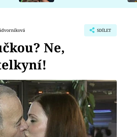
ádvorníková
SDÍLET
učkou? Ne,
telkyní!