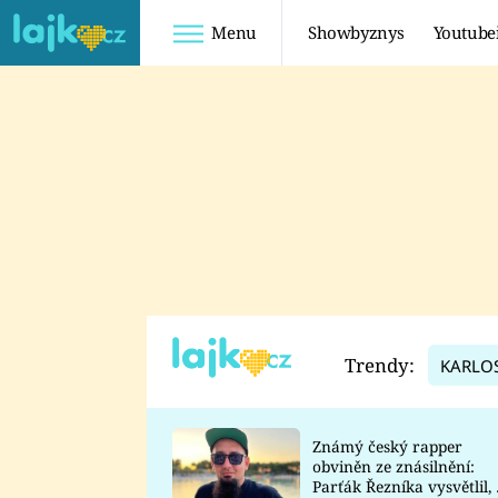
Menu
Showbyznys
Youtube
Youtuberky
Youtubeři
SHOPAHOLICADEL
FATTYPILLOW
ANNA ŠULC
FREESCOOT
SUGAR DENNY
ADAM KAJUMI
LADUŠKA
TADEÁŠ KUBĚNKA
DOMINIKA
DATEL
Trendy:
KARLO
MYSLIVCOVÁ
Známý český rapper
obviněn ze znásilnění:
Parťák Řezníka vysvětlil, 