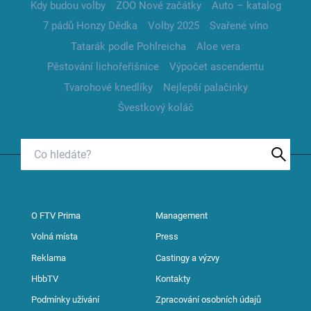
Kdy budou volby
ZOO Nové začátky
Auto – katalog
7 pádů Honzy Dědka
Volby 2025
Svařené víno
Tatarák podle Pohlreicha
Aloe vera
Pěstování lichořeřišnice
Výpočet ascendentu
Tvarohové knedlíky
Nejlepší palačinky
Švestkový koláč
O FTV Prima
Management
Volná místa
Press
Reklama
Castingy a výzvy
HbbTV
Kontakty
Podmínky užívání
Zpracování osobních údajů