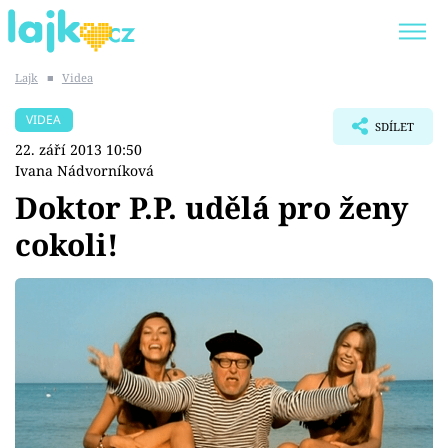
Lajk
■
Videa
Trendy:
KARLOS VÉMOLA
ONLYFANS
VIDEA
SDÍLET
SHOPAHOLICADEL
CLASH OF THE STARS
22. září 2013 10:50
Ivana Nádvorníková
Doktor P.P. udělá pro ženy
cokoli!
Témata
Showbyznys
Youtubeři
Virály