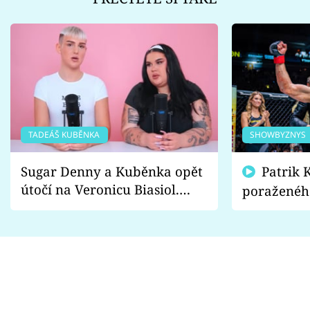
TADEÁŠ KUBĚNKA
SHOWBYZNYS
Sugar Denny a Kuběnka opět
Patrik Kincl se zastal
útočí na Veronicu Biasiol.
poraženéh
Proč je podle nich falešná a
fanoušci n
lže o své nevěře?