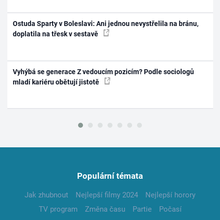
Ostuda Sparty v Boleslavi: Ani jednou nevystřelila na bránu,
doplatila na třesk v sestavě
Vyhýbá se generace Z vedoucím pozicím? Podle sociologů
mladí kariéru obětují jistotě
Populární témata
Jak zhubnout
Nejlepší filmy 2024
Nejlepší horory
TV program
Změna času
Partie
Počasí