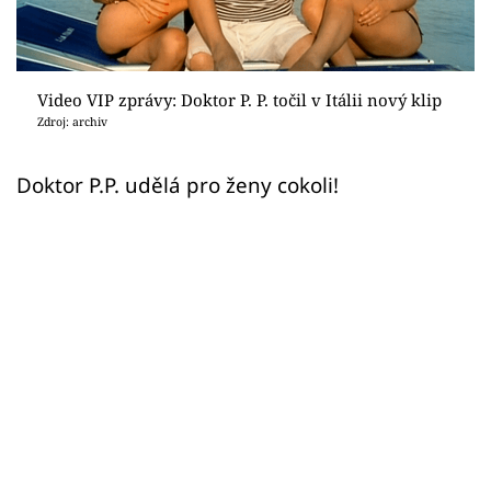
Sex a vztahy
Videa
Video VIP zprávy: Doktor P. P. točil v Itálii nový klip
Sledujte prima+
Zdroj: archiv
Přihlášení
Doktor P.P. udělá pro ženy cokoli!
Sledujte nás