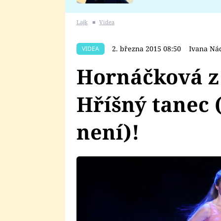
se v Plzni stalo
Lajk
■
Videa
2. března 2015 08:50
Ivana Ná
VIDEA
Hornáčková z
Hříšný tanec 
není)!