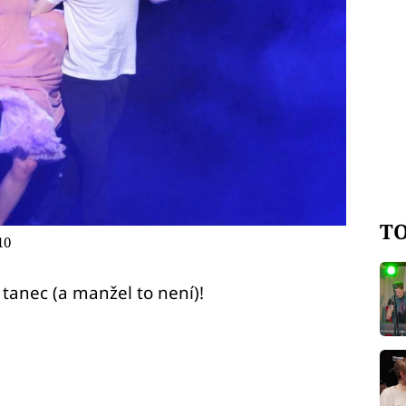
TO
10
tanec (a manžel to není)!