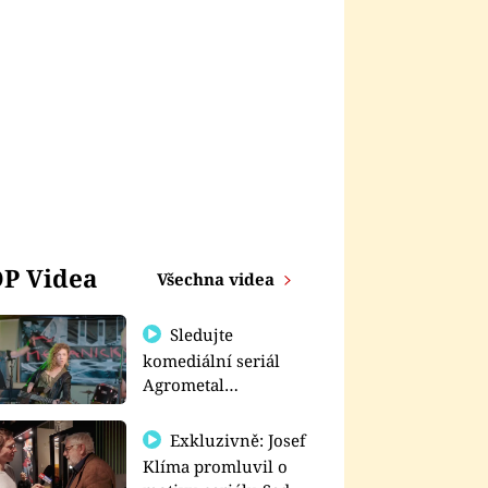
P Videa
Všechna videa
Sledujte
komediální seriál
Agrometal
exkluzivně na
prima+
Exkluzivně: Josef
Klíma promluvil o