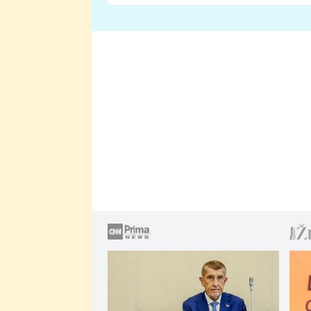
Proč je podle nich falešná a
lže o své nevěře?