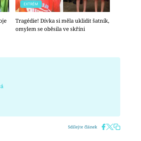
EXTRÉM
oje
Tragédie! Dívka si měla uklidit šatník,
omylem se oběsila ve skříni
vá
Sdílejte článek