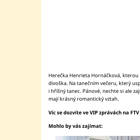
Herečka Henrieta Hornáčková, kterou p
divoška. Na tanečním večeru, který usp
i hříšný tanec. Pánové, nechte si ale za
mají krásný romantický vztah.
Víc se dozvíte ve VIP zprávách na FTV
Mohlo by vás zajímat: