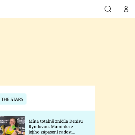
Vyhledávání
Můj 
Prima+
CNN Prima News
Prima Fresh
Prima Living
Prima Zoom
 THE STARS
Prima Lajk
Mína totálně zničila Denisu
Ryndovou. Maminka z
Sledujte nás
jejího zápasení radost