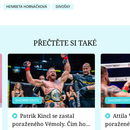
HENRIETA HORNÁČKOVÁ
DIVOŠKY
PŘEČTĚTE SI TAKÉ
SHOWBYZNYS
SHOWBYZNY
Patrik Kincl se zastal
Attila Végh podpořil
poraženého Vémoly. Čím ho
poražené