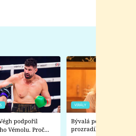
S
VIRÁLY
Bývalá pornoherečka
prozradila, co ji šokova
ho Vémolu. Proč