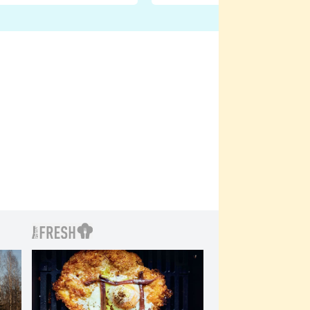
natáčení Euforie. Vážně
ji zápasit s ním než
bylo drsnější než hanba
 Kinclem?
filmy?