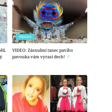
PŘÍRODA
ěli.
VIDEO: Zásnubní tanec pavího
ný
pavouka vám vyrazí dech!