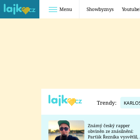
Menu
Showbyznys
Youtube
Youtuberky
Youtubeři
SHOPAHOLICADEL
FATTYPILLOW
ANNA ŠULC
FREESCOOT
SUGAR DENNY
ADAM KAJUMI
LADUŠKA
TADEÁŠ KUBĚNKA
DOMINIKA
DATEL
Trendy:
KARLO
MYSLIVCOVÁ
Známý český rapper
obviněn ze znásilnění:
Parťák Řezníka vysvětlil, 