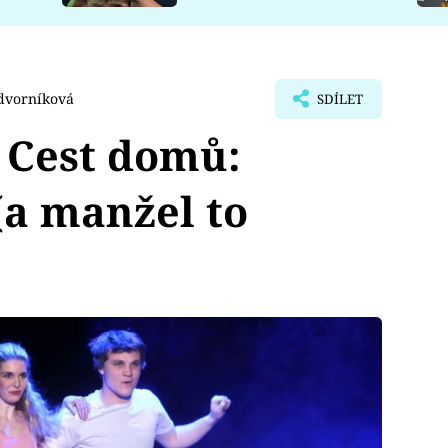
dvorníková
SDÍLET
 Cest domů:
(a manžel to