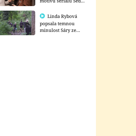
motivu seriálu Sedm
schodů k moci
Linda Rybová
popsala temnou
minulost Sáry ze
seriálu Zákony vlka