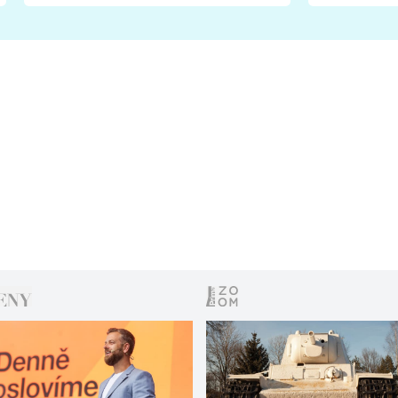
fanoušci naštvali?
chce radě
s vítězem