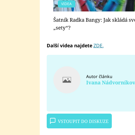
VIDEA
Šatník Radka Bangy: Jak skládá sv
„sety“?
Další videa najdete
ZDE.
Autor článku
Ivana Nádvorníko
VSTOUPIT DO DISKUZE