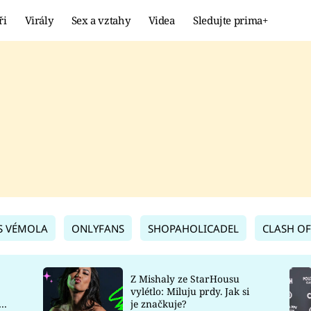
ři
Virály
Sex a vztahy
Videa
Sledujte prima+
Showbyznys
Extrém
VIRÁLY
KURIOZITY
VIDEA
KVÍZY
S VÉMOLA
ONLYFANS
SHOPAHOLICADEL
CLASH OF
Z Mishaly ze StarHousu
vylétlo: Miluju prdy. Jak si
co
je značkuje?