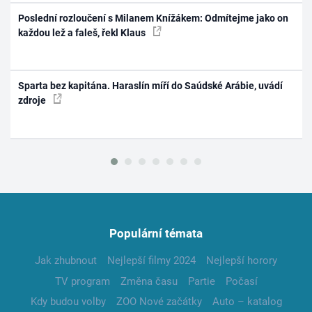
Poslední rozloučení s Milanem Knížákem: Odmítejme jako on
každou lež a faleš, řekl Klaus
Sparta bez kapitána. Haraslín míří do Saúdské Arábie, uvádí
zdroje
Populární témata
Jak zhubnout
Nejlepší filmy 2024
Nejlepší horory
TV program
Změna času
Partie
Počasí
Kdy budou volby
ZOO Nové začátky
Auto – katalog