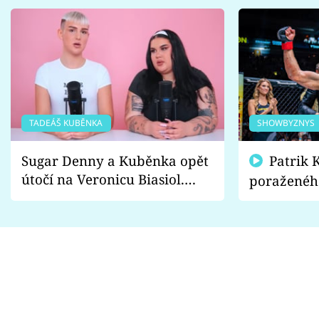
TADEÁŠ KUBĚNKA
SHOWBYZNYS
Sugar Denny a Kuběnka opět
Patrik Kincl se zastal
útočí na Veronicu Biasiol.
poraženéh
Proč je podle nich falešná a
fanoušci n
lže o své nevěře?