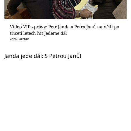
Sex a vztahy
Videa
Video VIP zprávy: Petr Janda a Petra Janů natočili po
Sledujte prima+
třiceti letech hit Jedeme dál
Zdroj: archiv
Přihlášení
Janda jede dál: S Petrou Janů!
Sledujte nás