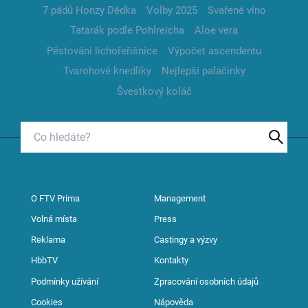
7 pádů Honzy Dědka
Volby 2025
Svařené víno
Tatarák podle Pohlreicha
Aloe vera
Pěstování lichořeřišnice
Výpočet ascendentu
Tvarohové knedlíky
Nejlepší palačinky
Švestkový koláč
O FTV Prima
Management
Volná místa
Press
Reklama
Castingy a výzvy
HbbTV
Kontakty
Podmínky užívání
Zpracování osobních údajů
Cookies
Nápověda