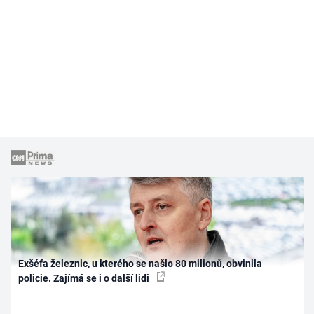
Exšéfa železnic, u kterého se našlo 80 milionů, obvinila
policie. Zajímá se i o další lidi