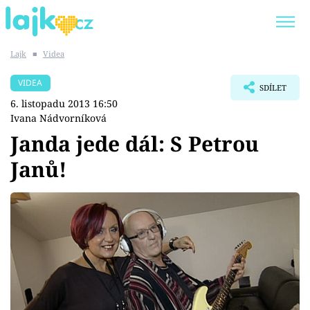
Lajk
■
Videa
Trendy:
KARLOS VÉMOLA
ONLYFANS
VIDEA
SDÍLET
SHOPAHOLICADEL
CLASH OF THE STARS
6. listopadu 2013 16:50
Ivana Nádvorníková
Janda jede dál: S Petrou
Janů!
Témata
Showbyznys
Youtubeři
Virály