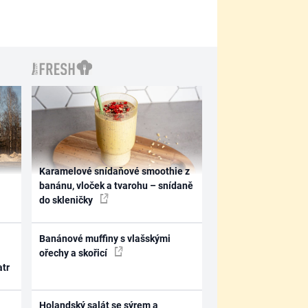
Karamelové snídaňové smoothie z
banánu, vloček a tvarohu – snídaně
do skleničky
Banánové muffiny s vlašskými
ořechy a skořicí
atr
Holandský salát se sýrem a