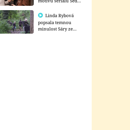
motivu seriálu Sedm
schodů k moci
Linda Rybová
popsala temnou
minulost Sáry ze
seriálu Zákony vlka