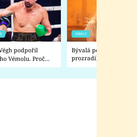
S
VIRÁLY
Bývalá pornoherečka
prozradila, co ji šokova
ho Vémolu. Proč
natáčení Euforie. Vážně
ji zápasit s ním než
bylo drsnější než hanba
 Kinclem?
filmy?