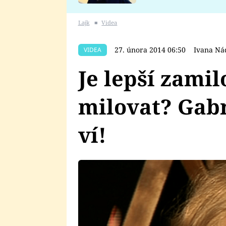
se v Plzni stalo
Lajk
■
Videa
27. února 2014 06:50
Ivana Ná
VIDEA
Je lepší zamil
milovat? Gabr
ví!