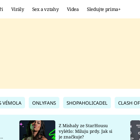
ři
Virály
Sex a vztahy
Videa
Sledujte prima+
Showbyznys
Extrém
VIRÁLY
KURIOZITY
VIDEA
KVÍZY
S VÉMOLA
ONLYFANS
SHOPAHOLICADEL
CLASH OF
Z Mishaly ze StarHousu
vylétlo: Miluju prdy. Jak si
co
je značkuje?