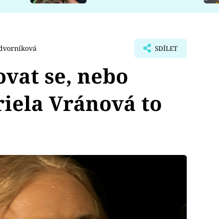
dvorníková
SDÍLET
ovat se, nebo
iela Vránová to