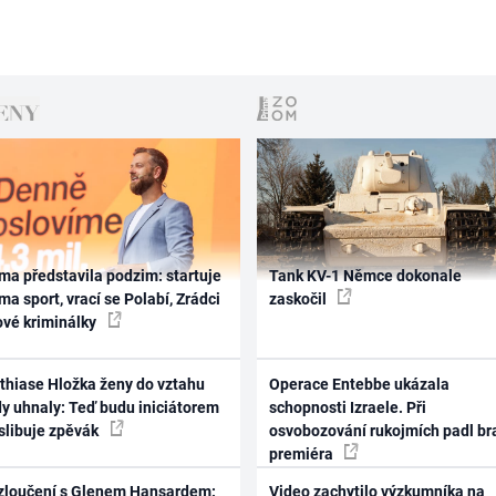
ma představila podzim: startuje
Tank KV-1 Němce dokonale
ma sport, vrací se Polabí, Zrádci
zaskočil
ové kriminálky
thiase Hložka ženy do vztahu
Operace Entebbe ukázala
dy uhnaly: Teď budu iniciátorem
schopnosti Izraele. Při
 slibuje zpěvák
osvobozování rukojmích padl br
premiéra
zloučení s Glenem Hansardem:
Video zachytilo výzkumníka na