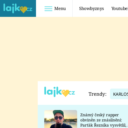
Menu
Showbyznys
Youtube
Youtuberky
Youtubeři
SHOPAHOLICADEL
FATTYPILLOW
ANNA ŠULC
FREESCOOT
SUGAR DENNY
ADAM KAJUMI
LADUŠKA
TADEÁŠ KUBĚNKA
DOMINIKA
DATEL
Trendy:
KARLO
MYSLIVCOVÁ
Známý český rapper
obviněn ze znásilnění:
Parťák Řezníka vysvětlil, 