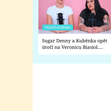
TADEÁŠ KUBĚNKA
Sugar Denny a Kuběnka opět
útočí na Veronicu Biasiol.
Proč je podle nich falešná a
lže o své nevěře?