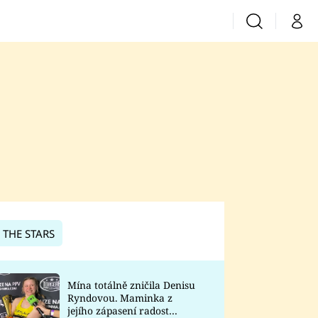
Vyhledávání
Můj 
Prima+
CNN Prima News
Prima Fresh
Prima Living
Prima Zoom
 THE STARS
Prima Lajk
Mína totálně zničila Denisu
Ryndovou. Maminka z
Sledujte nás
jejího zápasení radost