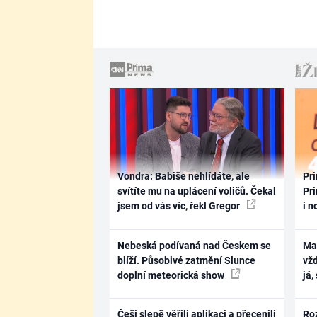
Vondra: Babiše nehlídáte, ale
Pri
svítíte mu na uplácení voličů. Čekal
Pri
jsem od vás víc, řekl Gregor
i n
Nebeská podívaná nad Českem se
Ma
blíží. Působivé zatmění Slunce
vž
doplní meteorická show
já,
Češi slepě věřili aplikaci a přecenili
Ro