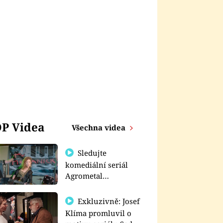
P Videa
Všechna videa
Sledujte
komediální seriál
Agrometal
exkluzivně na
prima+
Exkluzivně: Josef
Klíma promluvil o