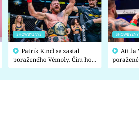
SHOWBYZNYS
SHOWBYZNY
Patrik Kincl se zastal
Attila Végh podpořil
poraženého Vémoly. Čím ho
poražené
fanoušci naštvali?
chce radě
s vítězem