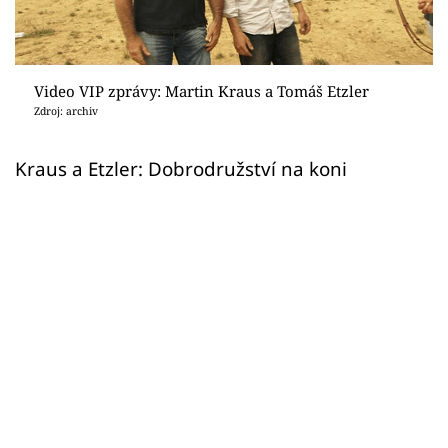
Sex a vztahy
Videa
Video VIP zprávy: Martin Kraus a Tomáš Etzler
Sledujte prima+
Zdroj: archiv
Přihlášení
Kraus a Etzler: Dobrodružství na koni
Sledujte nás