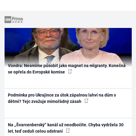
Vondra: Nesmíme působit jako magnet na migranty. Konečná
se opřela do Evropské komise
Podmínka pro Ukrajince za útok zápalnou lahví na dům s
dětmi? Tejc zvažuje mimořádný zásah
Na „Švarcenberský“ kanál už neodbočíte. Chyba vydržela 30
let, teď ceduli celou odstraní