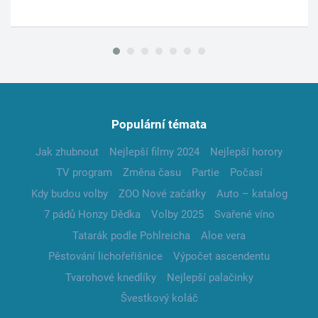
Populární témata
Jak zhubnout
Nejlepší filmy 2024
Nejlepší horory
TV program
Změna času
Partie
Počasí
Kdy budou volby
ZOO Nové začátky
Auto – katalog
7 pádů Honzy Dědka
Volby 2025
Svařené víno
Tatarák podle Pohlreicha
Aloe vera
Pěstování lichořeřišnice
Výpočet ascendentu
Tvarohové knedlíky
Nejlepší palačinky
Švestkový koláč