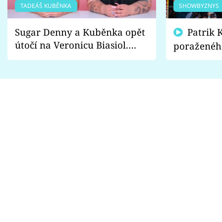
TADEÁŠ KUBĚNKA
SHOWBYZNYS
Sugar Denny a Kuběnka opět
Patrik Kincl se zastal
útočí na Veronicu Biasiol.
poraženéh
Proč je podle nich falešná a
fanoušci n
lže o své nevěře?