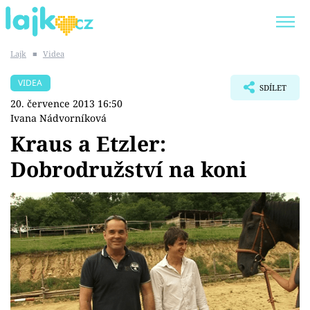
Lajk
■
Videa
Trendy:
KARLOS VÉMOLA
ONLYFANS
VIDEA
SDÍLET
SHOPAHOLICADEL
CLASH OF THE STARS
20. července 2013 16:50
Ivana Nádvorníková
Kraus a Etzler:
Dobrodružství na koni
Témata
Showbyznys
Youtubeři
Virály