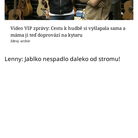
Sex a vztahy
Videa
Video VIP zprávy: Cestu k hudbě si vyšlapala sama a
Sledujte prima+
máma ji teď doprovází na kytaru
Zdroj: archiv
Přihlášení
Lenny: Jablko nespadlo daleko od stromu!
Sledujte nás