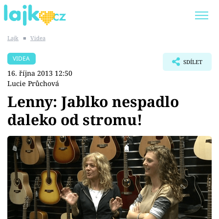
Lajk
■
Videa
Trendy:
KARLOS VÉMOLA
ONLYFANS
VIDEA
SDÍLET
SHOPAHOLICADEL
CLASH OF THE STARS
16. října 2013 12:50
Lucie Průchová
Lenny: Jablko nespadlo
daleko od stromu!
Témata
Showbyznys
Youtubeři
Virály