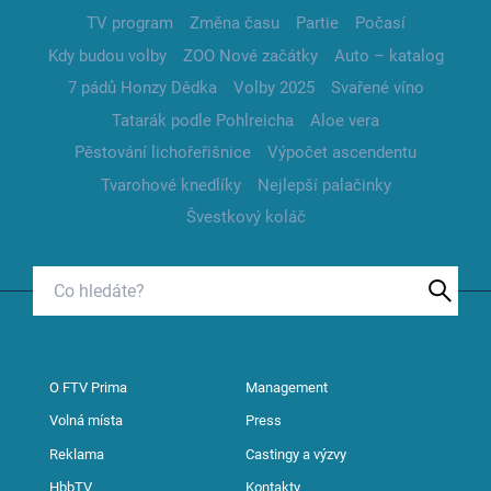
TV program
Změna času
Partie
Počasí
Kdy budou volby
ZOO Nové začátky
Auto – katalog
7 pádů Honzy Dědka
Volby 2025
Svařené víno
Tatarák podle Pohlreicha
Aloe vera
Pěstování lichořeřišnice
Výpočet ascendentu
Tvarohové knedlíky
Nejlepší palačinky
Švestkový koláč
O FTV Prima
Management
Volná místa
Press
Reklama
Castingy a výzvy
HbbTV
Kontakty