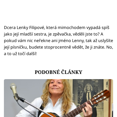
Dcera Lenky Filipové, která mimochodem vypadá spíš
jako její mladší sestra, je zpěvačka, věděli jste to? A
pokud vám nic neřekne ani jméno Lenny, tak až uslyšíte
její písničku, budete stoprocentně vědět, že ji znáte. No,
a to už točí další!
PODOBNÉ ČLÁNKY