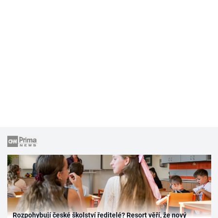
Rozpohybují české školství ředitelé? Resort věří, že nový