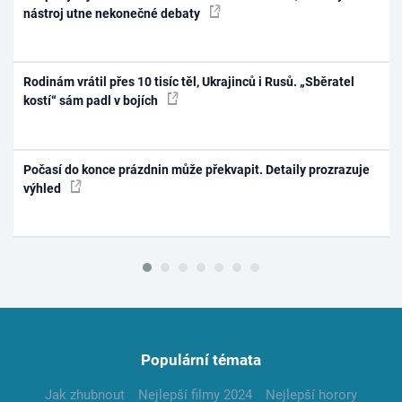
nástroj utne nekonečné debaty
Rodinám vrátil přes 10 tisíc těl, Ukrajinců i Rusů. „Sběratel
kostí“ sám padl v bojích
Počasí do konce prázdnin může překvapit. Detaily prozrazuje
výhled
Populární témata
Jak zhubnout
Nejlepší filmy 2024
Nejlepší horory