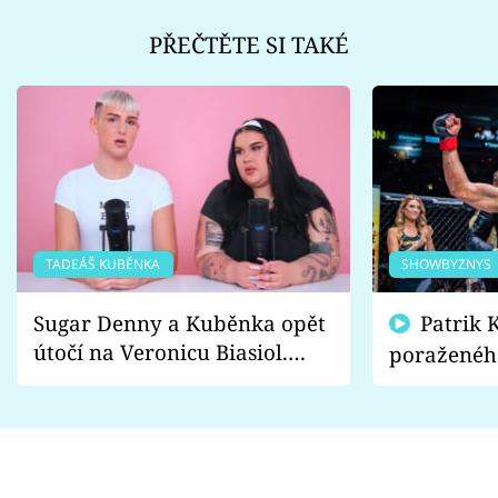
PŘEČTĚTE SI TAKÉ
TADEÁŠ KUBĚNKA
SHOWBYZNYS
Sugar Denny a Kuběnka opět
Patrik Kincl se zastal
útočí na Veronicu Biasiol.
poraženéh
Proč je podle nich falešná a
fanoušci n
lže o své nevěře?