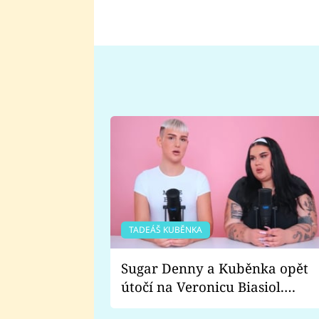
TADEÁŠ KUBĚNKA
Sugar Denny a Kuběnka opět
útočí na Veronicu Biasiol.
Proč je podle nich falešná a