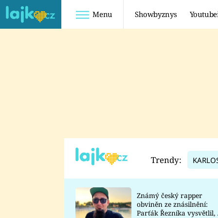
Menu
Showbyznys
Youtube
Youtuberky
Youtubeři
SHOPAHOLICADEL
FATTYPILLOW
ANNA ŠULC
FREESCOOT
SUGAR DENNY
ADAM KAJUMI
LADUŠKA
TADEÁŠ KUBĚNKA
DOMINIKA
DATEL
Trendy:
KARLO
MYSLIVCOVÁ
Známý český rapper
obviněn ze znásilnění:
Parťák Řezníka vysvětlil, 