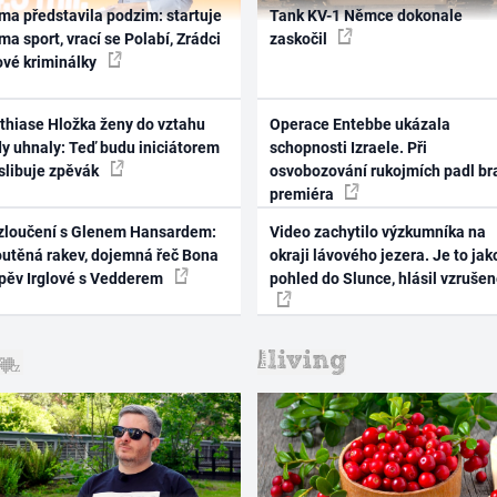
ma představila podzim: startuje
Tank KV-1 Němce dokonale
ma sport, vrací se Polabí, Zrádci
zaskočil
ové kriminálky
thiase Hložka ženy do vztahu
Operace Entebbe ukázala
dy uhnaly: Teď budu iniciátorem
schopnosti Izraele. Při
 slibuje zpěvák
osvobozování rukojmích padl br
premiéra
zloučení s Glenem Hansardem:
Video zachytilo výzkumníka na
outěná rakev, dojemná řeč Bona
okraji lávového jezera. Je to jak
zpěv Irglové s Vedderem
pohled do Slunce, hlásil vzruše