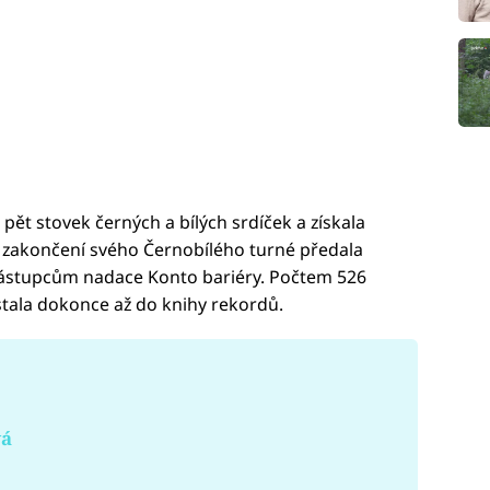
pět stovek černých a bílých srdíček a získala
ři zakončení svého Černobílého turné předala
 zástupcům nadace Konto bariéry. Počtem 526
tala dokonce až do knihy rekordů.
vá