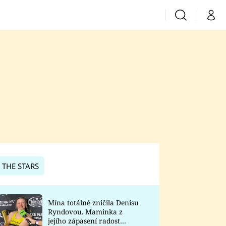
Vyhledávání
Můj 
Prima+
CNN Prima News
Prima Fresh
Prima Living
Prima Zoom
 THE STARS
Prima Lajk
Mína totálně zničila Denisu
Ryndovou. Maminka z
Sledujte nás
jejího zápasení radost