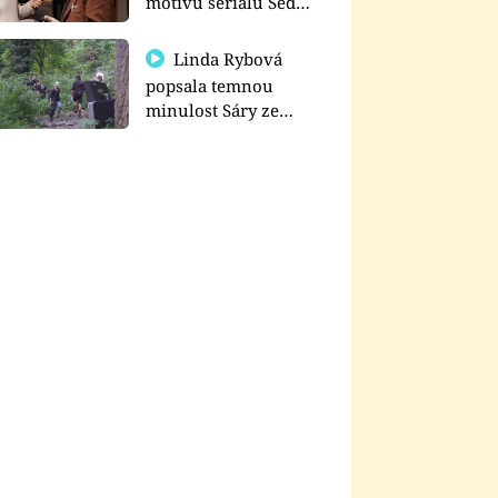
motivu seriálu Sedm
schodů k moci
Linda Rybová
popsala temnou
minulost Sáry ze
seriálu Zákony vlka