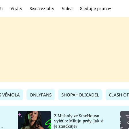
ři
Virály
Sex a vztahy
Videa
Sledujte prima+
Showbyznys
Extrém
VIRÁLY
KURIOZITY
VIDEA
KVÍZY
S VÉMOLA
ONLYFANS
SHOPAHOLICADEL
CLASH OF
Z Mishaly ze StarHousu
vylétlo: Miluju prdy. Jak si
co
je značkuje?