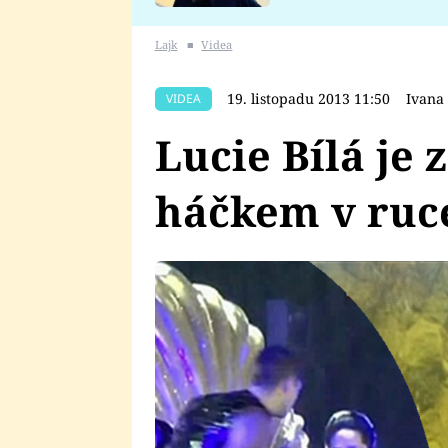
se v Plzni stalo
Lajk
■
Videa
19. listopadu 2013 11:50
Ivana
VIDEA
Lucie Bílá je 
háčkem v ruce