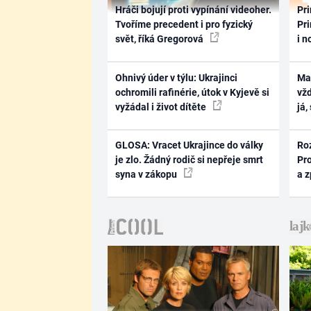
Hráči bojují proti vypínání videoher.
Pri
Tvoříme precedent i pro fyzický
Pri
svět, říká Gregorová
i n
Ohnivý úder v týlu: Ukrajinci
Ma
ochromili rafinérie, útok v Kyjevě si
vž
vyžádal i život dítěte
já,
GLOSA: Vracet Ukrajince do války
Ro
je zlo. Žádný rodič si nepřeje smrt
Pr
syna v zákopu
a 