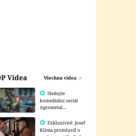
P Videa
Všechna videa
Sledujte
komediální seriál
Agrometal
exkluzivně na
prima+
Exkluzivně: Josef
Klíma promluvil o