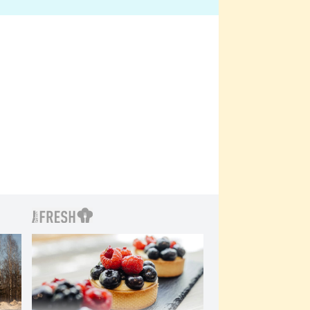
bylo drsnější než hanba
 Kinclem?
filmy?