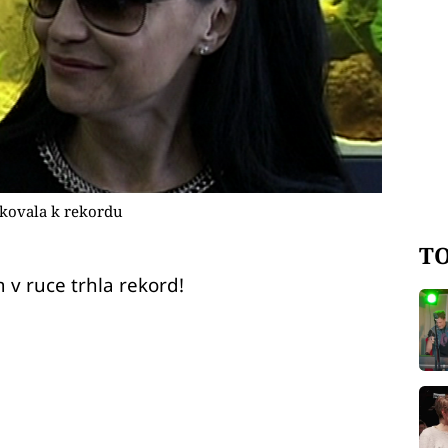
čkovala k rekordu
TO
m v ruce trhla rekord!