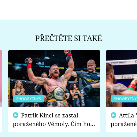
PŘEČTĚTE SI TAKÉ
SHOWBYZNYS
SHOWBYZNY
Patrik Kincl se zastal
Attila Végh podpořil
poraženého Vémoly. Čím ho
poražené
fanoušci naštvali?
chce radě