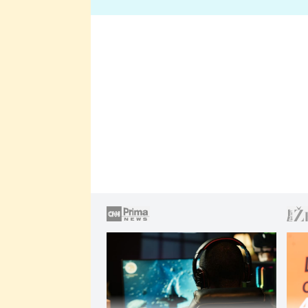
lže o své nevěře?