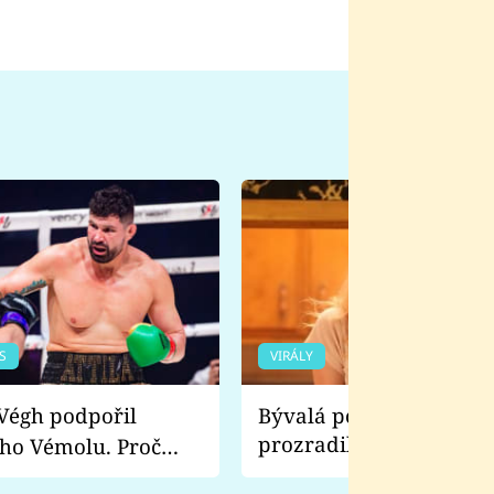
S
VIRÁLY
Bývalá pornoherečka
prozradila, co ji šokova
ho Vémolu. Proč
natáčení Euforie. Vážně
ji zápasit s ním než