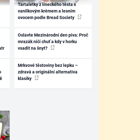
Tartaletky z lineckého těsta s
vanilkovým krémem a lesním
ovocem podle Bread Society
Oslavte Mezinárodní den piva: Proč
mrazák ničí chuť a kdy v horku
atr
vsadit na šnyt?
Mrkvové těstoviny bez lepku –
o
zdravá a originální alternativa
ně
klasiky