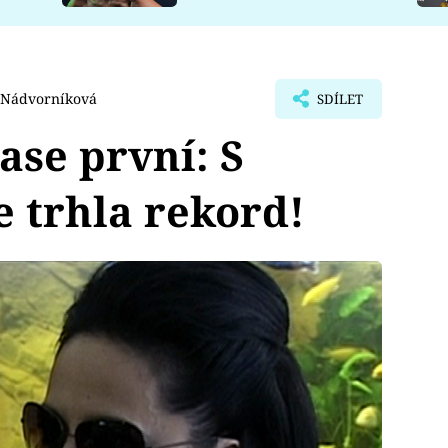
 Nádvorníková
SDÍLET
zase první: S
 trhla rekord!