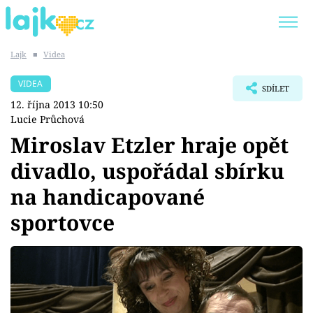
Lajk
■
Videa
Trendy:
KARLOS VÉMOLA
ONLYFANS
VIDEA
SDÍLET
SHOPAHOLICADEL
CLASH OF THE STARS
12. října 2013 10:50
Lucie Průchová
Miroslav Etzler hraje opět
divadlo, uspořádal sbírku
Témata
na handicapované
Showbyznys
sportovce
Youtubeři
Virály