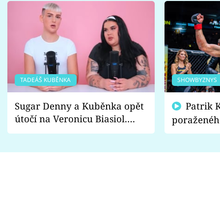
TADEÁŠ KUBĚNKA
SHOWBYZNYS
Sugar Denny a Kuběnka opět
Patrik Kincl se zastal
útočí na Veronicu Biasiol.
poraženéh
Proč je podle nich falešná a
fanoušci n
lže o své nevěře?