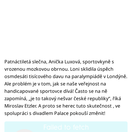
Patnáctiletá slečna, Anička Luxová, sportovkyně s
vrozenou mozkovou obrnou. Loni sklidila úspěch
osmdesáti tisícového davu na paralympiádě v Londýně.
Ale problém je v tom, jak se naše veřejnost na
handicapované sportovce dívá! Často se na ně
zapomíná, „je to takový nešvar české republiky“, říká
Miroslav Etzler. A proto se herec tuto skutečnost , ve
spolupráci s divadlem Palace pokouší změnit!
Failed to fetch