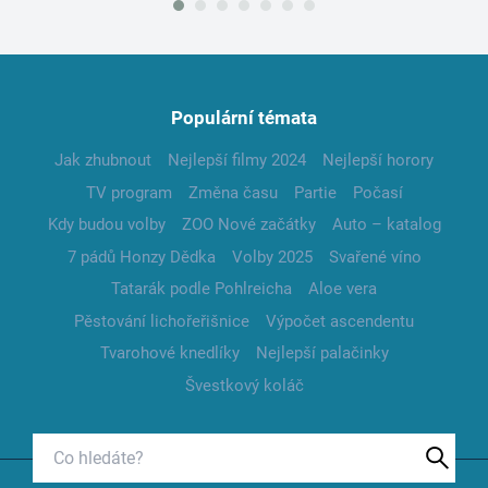
Populární témata
Jak zhubnout
Nejlepší filmy 2024
Nejlepší horory
TV program
Změna času
Partie
Počasí
Kdy budou volby
ZOO Nové začátky
Auto – katalog
7 pádů Honzy Dědka
Volby 2025
Svařené víno
Tatarák podle Pohlreicha
Aloe vera
Pěstování lichořeřišnice
Výpočet ascendentu
Tvarohové knedlíky
Nejlepší palačinky
Švestkový koláč