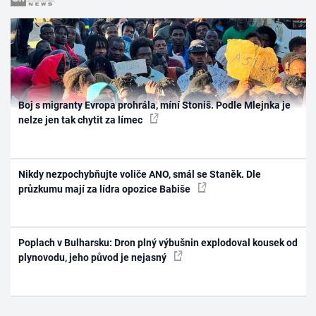
Boj s migranty Evropa prohrála, míní Stoniš. Podle Mlejnka je
nelze jen tak chytit za límec
Nikdy nezpochybňujte voliče ANO, smál se Staněk. Dle
průzkumu mají za lídra opozice Babiše
Poplach v Bulharsku: Dron plný výbušnin explodoval kousek od
plynovodu, jeho původ je nejasný