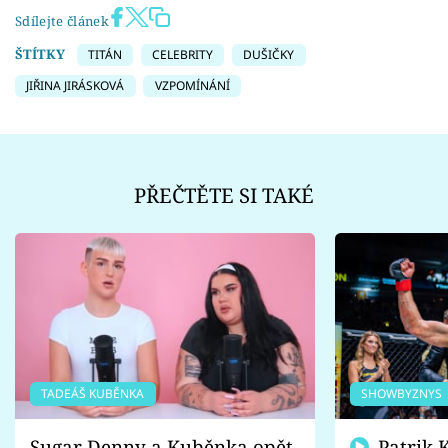
Sdílejte článek
ŠTÍTKY
TITÁN
CELEBRITY
DUŠIČKY
JIŘINA JIRÁSKOVÁ
VZPOMÍNÁNÍ
PŘEČTĚTE SI TAKÉ
TADEÁŠ KUBĚNKA
SHOWBYZNYS
Sugar Denny a Kuběnka opět
Patrik Kincl se zastal