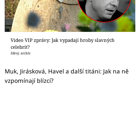
Sex a vztahy
Videa
Sledujte prima+
Video VIP zprávy: Jak vypadají hroby slavných
celebrit?
Přihlášení
Zdroj: archiv
Muk, Jirásková, Havel a další titáni: Jak na ně
Sledujte nás
vzpomínají blízcí?