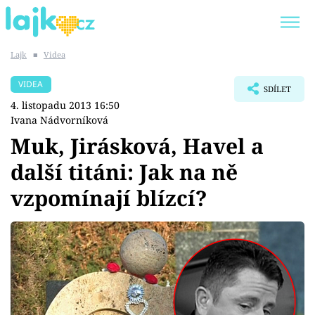
Lajk
■
Videa
Trendy:
KARLOS VÉMOLA
ONLYFANS
VIDEA
SDÍLET
SHOPAHOLICADEL
CLASH OF THE STARS
4. listopadu 2013 16:50
Ivana Nádvorníková
Muk, Jirásková, Havel a
další titáni: Jak na ně
Témata
vzpomínají blízcí?
Showbyznys
Youtubeři
Virály