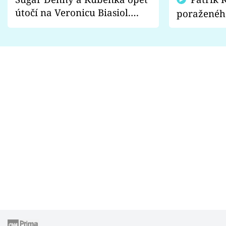
útočí na Veronicu Biasiol.
poraženéh
Proč je podle nich falešná a
fanoušci n
lže o své nevěře?