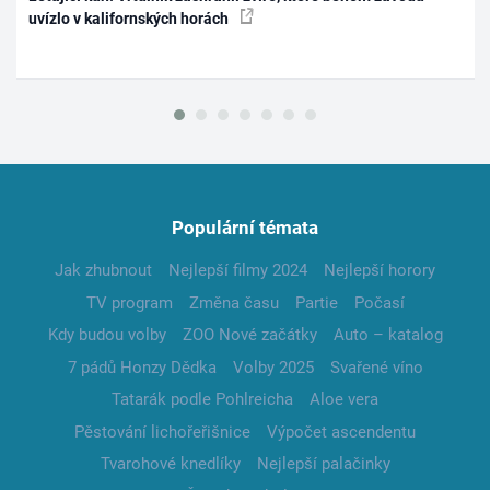
uvízlo v kalifornských horách
Populární témata
Jak zhubnout
Nejlepší filmy 2024
Nejlepší horory
TV program
Změna času
Partie
Počasí
Kdy budou volby
ZOO Nové začátky
Auto – katalog
7 pádů Honzy Dědka
Volby 2025
Svařené víno
Tatarák podle Pohlreicha
Aloe vera
Pěstování lichořeřišnice
Výpočet ascendentu
Tvarohové knedlíky
Nejlepší palačinky