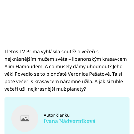
I letos TV Prima vyhlásila soutěž o večeři s
nejkrásnějším mužem světa – libanonským krasavcem
Alim Hamoudem. A co musely dámy uhodnout? Jeho
věk! Povedlo se to blonďaté Veronice Pešatové. Ta si
poté večeři s krasavcem náramně užila. A jak si tuhle
večeři užil nejkrásnější muž planety?
Autor článku
Ivana Nádvorníková