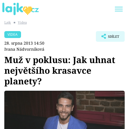
Lajk
■
Videa
Trendy:
KARLOS VÉMOLA
ONLYFANS
VIDEA
SDÍLET
SHOPAHOLICADEL
CLASH OF THE STARS
28. srpna 2013 14:50
Ivana Nádvorníková
Muž v poklusu: Jak uhnat
největšího krasavce
Témata
planety?
Showbyznys
Youtubeři
Virály