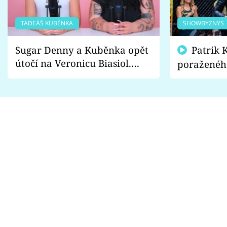
TADEÁŠ KUBĚNKA
SHOWBYZNYS
Sugar Denny a Kuběnka opět
Patrik Kincl se zastal
útočí na Veronicu Biasiol.
poraženéh
Proč je podle nich falešná a
fanoušci n
lže o své nevěře?