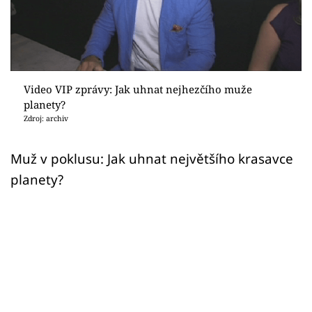
Sex a vztahy
Videa
Sledujte prima+
Video VIP zprávy: Jak uhnat nejhezčího muže
planety?
Přihlášení
Zdroj: archiv
Muž v poklusu: Jak uhnat největšího krasavce
Sledujte nás
planety?