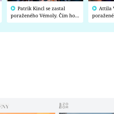
Patrik Kincl se zastal
Attila Végh podpořil
poraženého Vémoly. Čím ho
poražené
fanoušci naštvali?
chce radě
s vítězem