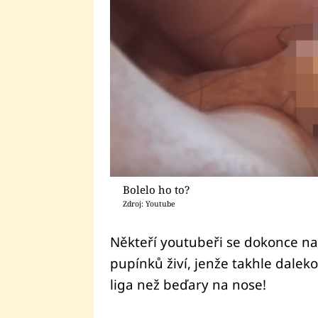
Bolelo ho to?
Zdroj: Youtube
Někteří youtubeři se dokonce n
pupínků živí, jenže takhle daleko
liga než beďary na nose!