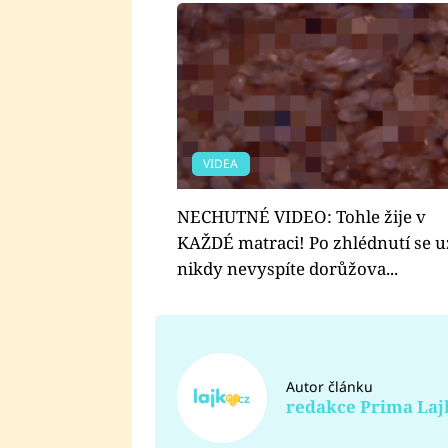
VIDEA
NECHUTNÉ VIDEO: Tohle žije v
KAŽDÉ matraci! Po zhlédnutí se u
nikdy nevyspíte dorůžova...
Autor článku
redakce Prima Laj