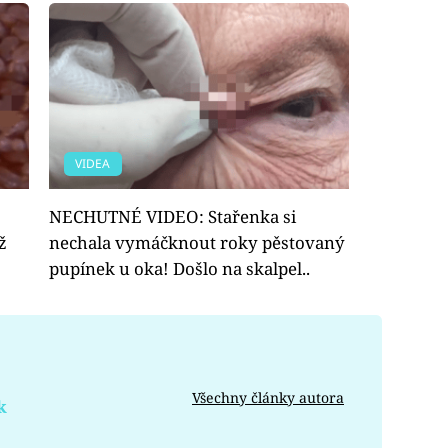
VIDEA
NECHUTNÉ VIDEO: Stařenka si
ž
nechala vymáčknout roky pěstovaný
pupínek u oka! Došlo na skalpel..
Všechny články autora
k