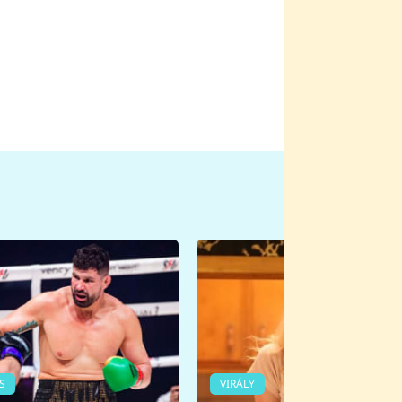
S
VIRÁLY