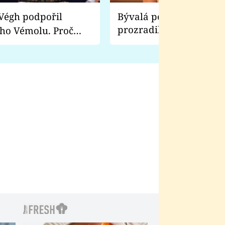
Bývalá pornoherečka
prozradila, co ji šokova
ho Vémolu. Proč
natáčení Euforie. Vážně
ji zápasit s ním než
bylo drsnější než hanba
 Kinclem?
filmy?