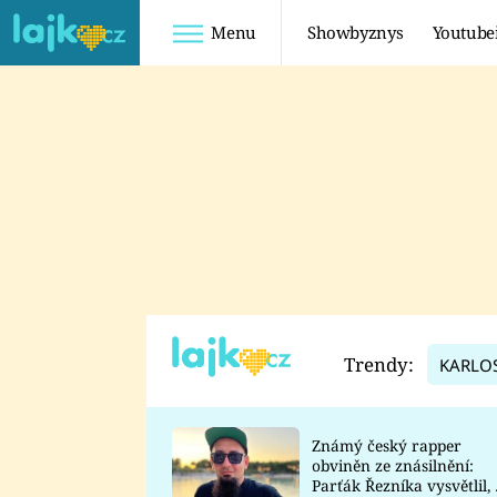
Menu
Showbyznys
Youtube
Youtuberky
Youtubeři
SHOPAHOLICADEL
FATTYPILLOW
ANNA ŠULC
FREESCOOT
SUGAR DENNY
ADAM KAJUMI
LADUŠKA
TADEÁŠ KUBĚNKA
DOMINIKA
DATEL
Trendy:
KARLO
MYSLIVCOVÁ
Známý český rapper
obviněn ze znásilnění:
Parťák Řezníka vysvětlil, 