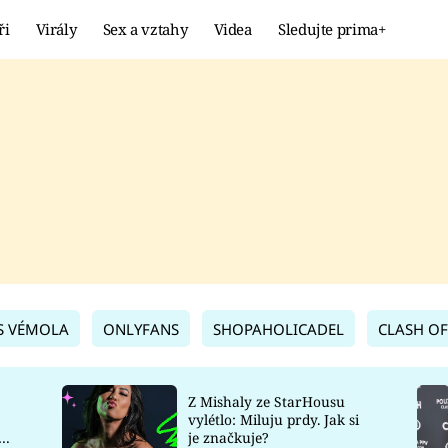
ři
Virály
Sex a vztahy
Videa
Sledujte prima+
Showbyznys
Extrém
VIRÁLY
KURIOZITY
VIDEA
KVÍZY
S VÉMOLA
ONLYFANS
SHOPAHOLICADEL
CLASH OF
Z Mishaly ze StarHousu
vylétlo: Miluju prdy. Jak si
co
je značkuje?