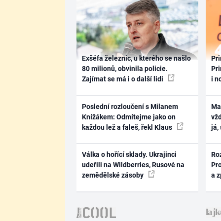
Exšéfa železnic, u kterého se našlo
Pri
80 milionů, obvinila policie.
Pri
Zajímat se má i o další lidi
i n
Poslední rozloučení s Milanem
Ma
Knížákem: Odmítejme jako on
vž
každou lež a faleš, řekl Klaus
já,
Válka o hořící sklady. Ukrajinci
Ro
udeřili na Wildberries, Rusové na
Pr
zemědělské zásoby
a 