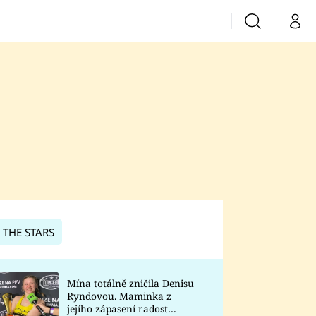
Vyhledávání
Můj 
Prima+
CNN Prima News
Prima Fresh
Prima Living
Prima Zoom
 THE STARS
Prima Lajk
Mína totálně zničila Denisu
Ryndovou. Maminka z
Sledujte nás
jejího zápasení radost