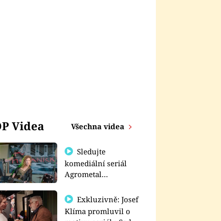
P Videa
Všechna videa
Sledujte
komediální seriál
Agrometal
exkluzivně na
prima+
Exkluzivně: Josef
Klíma promluvil o