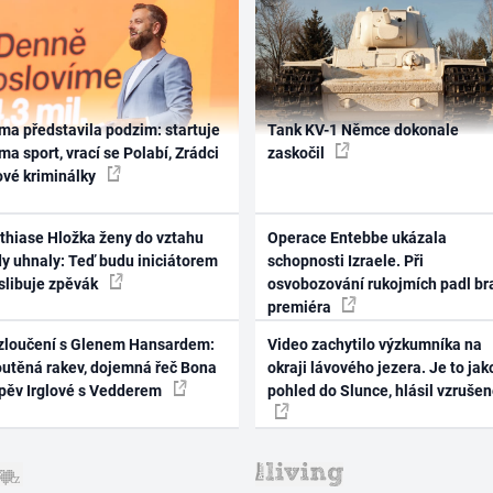
ma představila podzim: startuje
Tank KV-1 Němce dokonale
ma sport, vrací se Polabí, Zrádci
zaskočil
ové kriminálky
thiase Hložka ženy do vztahu
Operace Entebbe ukázala
dy uhnaly: Teď budu iniciátorem
schopnosti Izraele. Při
 slibuje zpěvák
osvobozování rukojmích padl br
premiéra
zloučení s Glenem Hansardem:
Video zachytilo výzkumníka na
outěná rakev, dojemná řeč Bona
okraji lávového jezera. Je to jak
zpěv Irglové s Vedderem
pohled do Slunce, hlásil vzruše