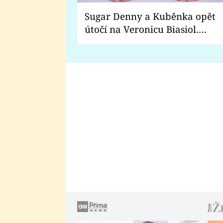
Sugar Denny a Kuběnka opět
útočí na Veronicu Biasiol.
Proč je podle nich falešná a
lže o své nevěře?