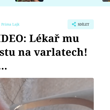
 Prima Lajk
SDÍLET
DEO: Lékař mu
ystu na varlatech!
í…