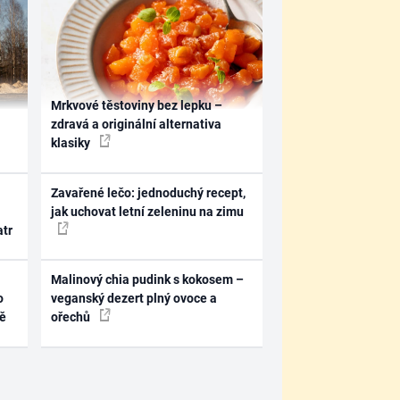
Mrkvové těstoviny bez lepku –
zdravá a originální alternativa
klasiky
Zavařené lečo: jednoduchý recept,
jak uchovat letní zeleninu na zimu
atr
Malinový chia pudink s kokosem –
o
veganský dezert plný ovoce a
ně
ořechů