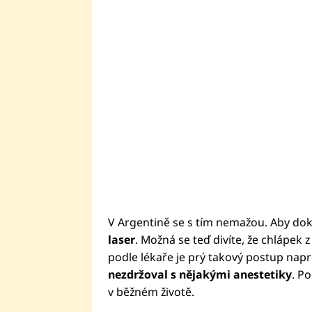
V Argentině se s tím nemažou. Aby dok
laser
. Možná se teď divíte, že chlápek z
podle lékaře je prý takový postup nap
nezdržoval s nějakými anestetiky
. P
v běžném životě.