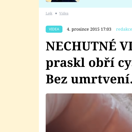
se v Plzni stalo
Lajk
■
Videa
4. prosince 2015 17:03
redakce
VIDEA
NECHUTNÉ VI
praskl obří c
Bez umrtven