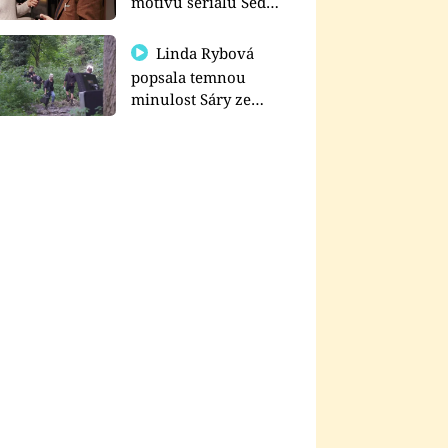
motivu seriálu Sedm
schodů k moci
Linda Rybová
popsala temnou
minulost Sáry ze
seriálu Zákony vlka